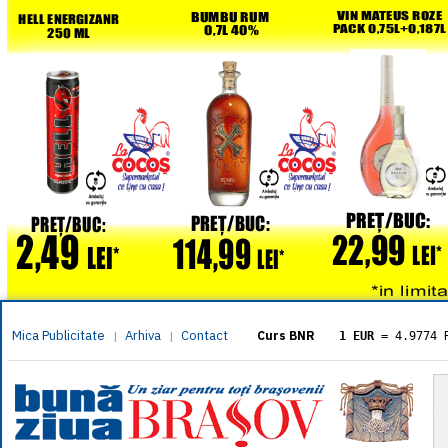
Mica Publicitate
Arhiva
Contact
|
|
Curs BNR
1 EUR
= 4.9774 
1 USD
= 4.3833 
1 GBP
= 5.8304 
1 XAU
= 464.461
1 AED
= 1.1933 
1 AUD
= 2.7957 
1 BGN
= 2.5449 