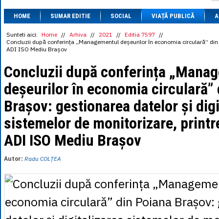
1 BRL
= 0.7714 
HOME
SUMAR EDITIE
SOCIAL
VIAȚĂ PUBLICĂ
1 CAD
= 3.1559 
A
1 CHF
= 5.2813 
1 CNY
= 0.6015 
Sunteti aici:
Home
//
Arhiva
//
2021
//
Editia 7597
//
Concluzii după conferința „Managementul deșeurilor în economia circulară” din Po
1 CZK
= 0.1993 
ADI ISO Mediu Brașov
1 DKK
= 0.6668 
1 EGP
= 0.0860 
Concluzii după conferința „Mana
1 HUF
= 1.2223 
1 INR
= 0.0513 
deșeurilor în economia circulară”
1 JPY
= 3.0556 
1 KRW
= 0.3047 
Brașov: gestionarea datelor și digi
1 MDL
= 0.2538 
1 MXN
= 0.2227 
sistemelor de monitorizare, printre
1 NOK
= 0.4191 
1 NZD
= 2.6097 
ADI ISO Mediu Brașov
1 PLN
= 1.1646 
1 RSD
= 0.0425 
1 RUB
= 0.0530 
Autor:
Radu COLȚEA
1 SEK
= 0.4526 
1 TRY
= 0.1141 
1 UAH
= 0.1048 
1 XDR
= 5.9383 
1 ZAR
= 0.2318 