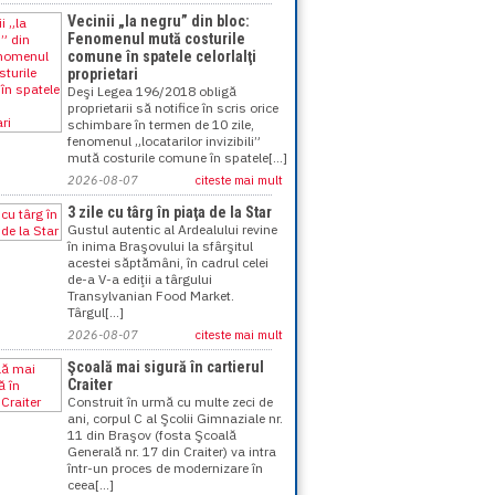
Vecinii „la negru” din bloc:
Fenomenul mută costurile
comune în spatele celorlalţi
proprietari
Deşi Legea 196/2018 obligă
proprietarii să notifice în scris orice
schimbare în termen de 10 zile,
fenomenul „locatarilor invizibili”
mută costurile comune în spatele[...]
2026-08-07
citeste mai mult
3 zile cu târg în piaţa de la Star
Gustul autentic al Ardealului revine
în inima Braşovului la sfârşitul
acestei săptămâni, în cadrul celei
de-a V-a ediţii a târgului
Transylvanian Food Market.
Târgul[...]
2026-08-07
citeste mai mult
Şcoală mai sigură în cartierul
Craiter
Construit în urmă cu multe zeci de
ani, corpul C al Şcolii Gimnaziale nr.
11 din Braşov (fosta Şcoală
Generală nr. 17 din Craiter) va intra
într-un proces de modernizare în
ceea[...]