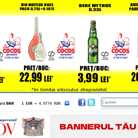
urs BNR
1 EUR
= 4.9774 RON
1 USD
= 4.3833 RON
1 GBP
= 5.8304 RON
1 XAU
= 464.4611 RON
1 AED
= 1.1933 RON
1 AUD
= 2.7957 RON
1 BGN
= 2.5449 RON