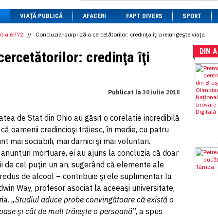
1 BRL
= 0.7714 RON
VIAȚĂ PUBLICĂ
1 CAD
= 3.1559 RON
AFACERI
FAPT DIVERS
SPORT
1 CHF
= 5.2813 RON
1 CNY
= 0.6015 RON
itia 6772
//
Concluzia-surpriză a cercetătorilor: credinţa îţi prelungeşte viaţa
1 CZK
= 0.1993 RON
DIN 
1 DKK
= 0.6668 RON
ercetătorilor: credinţa îţi
1 EGP
= 0.0860 RON
1 HUF
= 1.2223 RON
1 INR
= 0.0513 RON
1 JPY
= 3.0556 RON
Publicat la
30 iulie 2018
1 KRW
= 0.3047 RON
1 MDL
= 0.2538 RON
1 MXN
= 0.2227 RON
atea de Stat din Ohio au găsit o corelaţie incredibilă
1 NOK
= 0.4191 RON
 că oamenii credincioşi trăiesc, în medie, cu patru
1 NZD
= 2.6097 RON
1 PLN
= 1.1646 RON
t mai sociabili, mai darnici şi mai voluntari.
1 RSD
= 0.0425 RON
anunţuri mortuare, ei au ajuns la concluzia că doar
1 RUB
= 0.0530 RON
ii de cel puţin un an, sugerând că elemente ale
1 SEK
= 0.4526 RON
1 TRY
= 0.1141 RON
redus de alcool – contribuie şi ele suplimentar la
1 UAH
= 0.1048 RON
aldwin Way, profesor asociat la aceeaşi universitate,
1 XDR
= 5.9383 RON
ria.
„Studiul aduce probe convingătoare că există o
1 ZAR
= 0.2318 RON
gioase şi cât de mult trăieşte o persoană
”, a spus