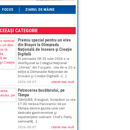
FOCUS
ZIARUL DE MÂINE
ACEEAȘI CATEGORIE
Premiu special pentru un elev
din Braşov la Olimpiada
Naţională de Inovare şi Creaţie
Digitală
În perioada 28-31 iulie 2026 s-a
desfăşurat la Colegiul Naţional
„Unirea” din Focşani, cea de-a 33-a
ediţie a Olimpiadei Naţionale de
Inovare şi Creaţie Digitală –[...]
2026-08-07
citeste mai mult
Petrecerea bucătarului, pe
Tâmpa
Sâmbătă, 8 august, începând cu ora
17.00, terasa Panoramic de pe
Tâmpa devine gazda unei seri
dedicate gastronomiei şi
experienţelor culinare. Chef’s Party,
semnată[...]
2026-08-07
citeste mai mult