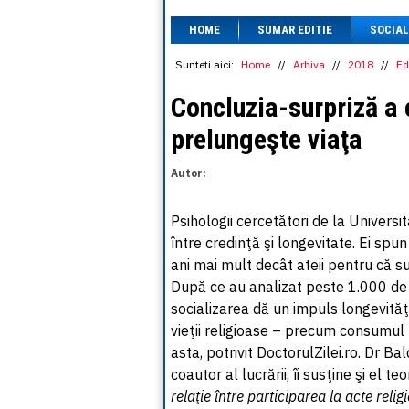
HOME
SUMAR EDITIE
SOCIAL
Sunteti aici:
Home
//
Arhiva
//
2018
//
Ed
Concluzia-surpriză a c
prelungeşte viaţa
Autor:
Psihologii cercetători de la Universit
între credinţă şi longevitate. Ei spun
ani mai mult decât ateii pentru că sun
După ce au analizat peste 1.000 de 
socializarea dă un impuls longevităţ
vieţii religioase – precum consumul 
asta, potrivit DoctorulZilei.ro. Dr B
coautor al lucrării, îi susţine şi el teo
relaţie între participarea la acte reli