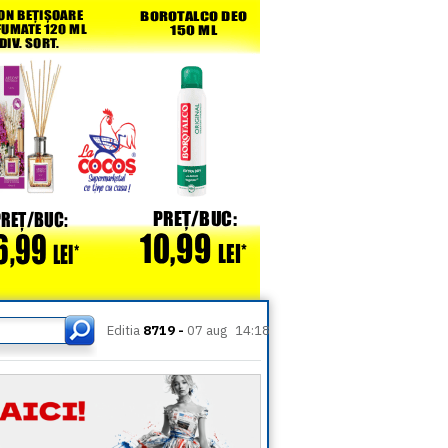
Editia
8719 -
07 aug
14:18