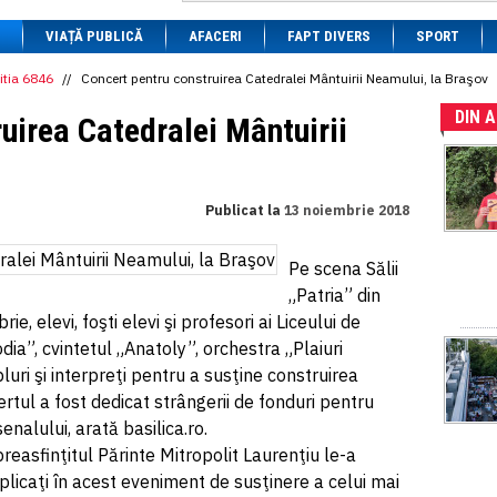
1 BRL
= 0.7714 RON
VIAȚĂ PUBLICĂ
1 CAD
= 3.1559 RON
AFACERI
FAPT DIVERS
SPORT
1 CHF
= 5.2813 RON
1 CNY
= 0.6015 RON
itia 6846
//
Concert pentru construirea Catedralei Mântuirii Neamului, la Braşov
1 CZK
= 0.1993 RON
DIN 
1 DKK
= 0.6668 RON
uirea Catedralei Mântuirii
1 EGP
= 0.0860 RON
1 HUF
= 1.2223 RON
1 INR
= 0.0513 RON
1 JPY
= 3.0556 RON
Publicat la
13 noiembrie 2018
1 KRW
= 0.3047 RON
1 MDL
= 0.2538 RON
1 MXN
= 0.2227 RON
Pe scena Sălii
1 NOK
= 0.4191 RON
„Patria” din
1 NZD
= 2.6097 RON
1 PLN
= 1.1646 RON
, elevi, foşti elevi şi profesori ai Liceului de
1 RSD
= 0.0425 RON
ia”, cvintetul „Anatoly”, orchestra „Plaiuri
1 RUB
= 0.0530 RON
uri şi interpreţi pentru a susţine construirea
1 SEK
= 0.4526 RON
1 TRY
= 0.1141 RON
rtul a fost dedicat strângerii de fonduri pentru
1 UAH
= 0.1048 RON
enalului, arată basilica.ro.
1 XDR
= 5.9383 RON
reasfinţitul Părinte Mitropolit Laurenţiu le-a
1 ZAR
= 0.2318 RON
implicaţi în acest eveniment de susţinere a celui mai