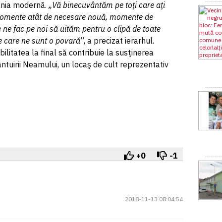
ânia modernă.
„Vă binecuvântăm pe toţi care aţi
momente atât de necesare nouă, momente de
e ne fac pe noi să uităm pentru o clipă de toate
ile care ne sunt o povară
”, a precizat ierarhul.
bilitatea la final să contribuie la susţinerea
ântuirii Neamului, un locaş de cult reprezentativ
+0
-1
2018-11-13 08:04:54