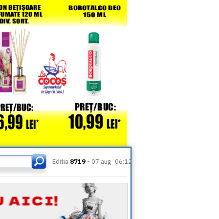
Editia
8719 -
07 aug
06:12