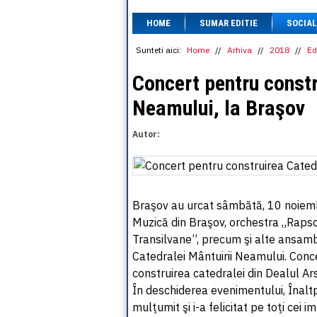
HOME
SUMAR EDITIE
SOCIAL
Sunteti aici:
Home
//
Arhiva
//
2018
//
Ed
Concert pentru constr
Neamului, la Braşov
Autor:
Braşov au urcat sâmbătă, 10 noiembrie
Muzică din Braşov, orchestra „Rapsod
Transilvane”, precum şi alte ansambl
Catedralei Mântuirii Neamului. Conce
construirea catedralei din Dealul Ars
În deschiderea evenimentului, Înaltp
mulţumit şi i-a felicitat pe toţi cei 