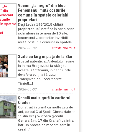
Vecinii „la negru” din bloc:
Fenomenul mută costurile
comune în spatele celorlalţi
proprietari
Deşi Legea 196/2018 obligă
proprietarii să notifice în scris orice
schimbare în termen de 10 zile,
fenomenul „locatarilor invizibili”
mută costurile comune în spatele[...]
2026-08-07
citeste mai mult
3 zile cu târg în piaţa de la Star
Gustul autentic al Ardealului revine
în inima Braşovului la sfârşitul
acestei săptămâni, în cadrul celei
de-a V-a ediţii a târgului
Transylvanian Food Market.
Târgul[...]
2026-08-07
citeste mai mult
Şcoală mai sigură în cartierul
Craiter
Construit în urmă cu multe zeci de
ani, corpul C al Şcolii Gimnaziale nr.
11 din Braşov (fosta Şcoală
Generală nr. 17 din Craiter) va intra
într-un proces de modernizare în
ceea[...]