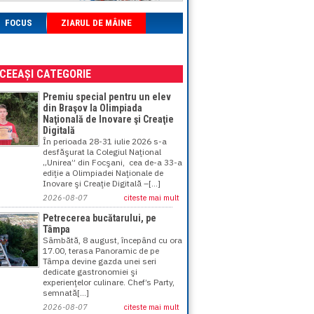
FOCUS
ZIARUL DE MÂINE
ACEEAȘI CATEGORIE
Premiu special pentru un elev
din Braşov la Olimpiada
Naţională de Inovare şi Creaţie
Digitală
În perioada 28-31 iulie 2026 s-a
desfăşurat la Colegiul Naţional
„Unirea” din Focşani, cea de-a 33-a
ediţie a Olimpiadei Naţionale de
Inovare şi Creaţie Digitală –[...]
2026-08-07
citeste mai mult
Petrecerea bucătarului, pe
Tâmpa
Sâmbătă, 8 august, începând cu ora
17.00, terasa Panoramic de pe
Tâmpa devine gazda unei seri
dedicate gastronomiei şi
experienţelor culinare. Chef’s Party,
semnată[...]
2026-08-07
citeste mai mult