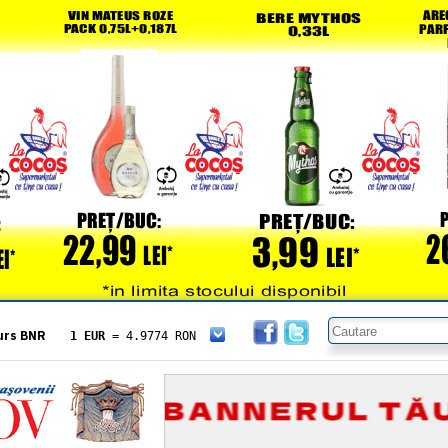
urs BNR
1 EUR
= 4.9774 RON
1 USD
= 4.3833 RON
1 GBP
= 5.8304 RON
1 XAU
= 464.4611 RON
1 AED
= 1.1933 RON
1 AUD
= 2.7957 RON
1 BGN
= 2.5449 RON