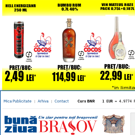
Mica Publicitate
Arhiva
Contact
|
|
Curs BNR
1 EUR
= 4.9774 
1 USD
= 4.3833 
1 GBP
= 5.8304 
1 XAU
= 464.461
1 AED
= 1.1933 
1 AUD
= 2.7957 
1 BGN
= 2.5449 