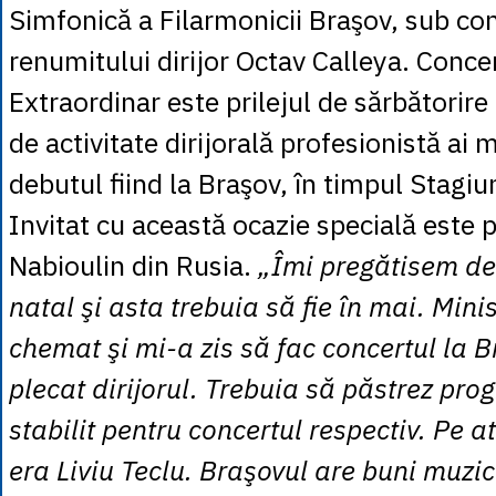
Simfonică a Filarmonicii Braşov, sub c
renumitului dirijor Octav Calleya. Conce
Extraordinar este prilejul de sărbătorire 
de activitate dirijorală profesionistă ai 
debutul fiind la Braşov, în timpul Stagi
Invitat cu această ocazie specială este p
Nabioulin din Rusia.
„Îmi pregătisem deb
natal şi asta trebuia să fie în mai. Mini
chemat şi mi-a zis să fac concertul la B
plecat dirijorul. Trebuia să păstrez pro
stabilit pentru concertul respectiv. Pe a
era Liviu Teclu. Braşovul are buni muzic