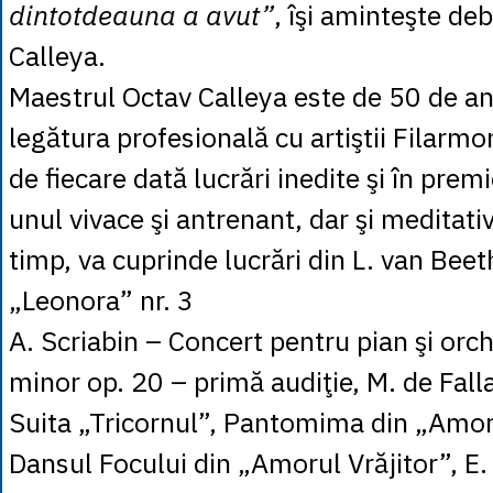
dintotdeauna a avut”
, îşi aminteşte de
Calleya.
Maestrul Octav Calleya este de 50 de ani
legătura profesională cu artiştii Filarmon
de fiecare dată lucrări inedite şi în pre
unul vivace şi antrenant, dar şi meditativ
timp, va cuprinde lucrări din L. van Bee
„Leonora” nr. 3
A. Scriabin – Concert pentru pian şi orch
minor op. 20 – primă audiţie, M. de Fall
Suita „Tricornul”, Pantomima din „Amoru
Dansul Focului din „Amorul Vrăjitor”, E