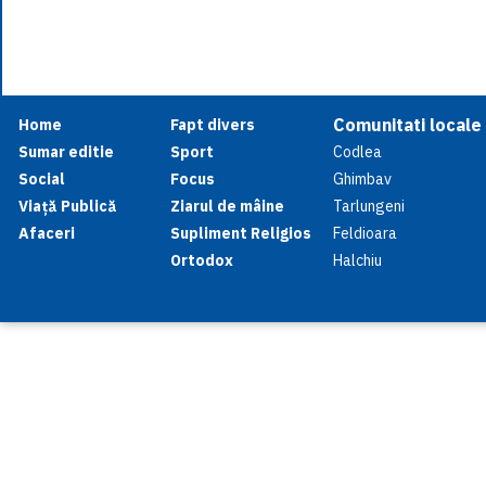
Comunitati locale
Home
Fapt divers
Sumar editie
Sport
Codlea
Social
Focus
Ghimbav
Viață Publică
Ziarul de mâine
Tarlungeni
Afaceri
Supliment Religios
Feldioara
Ortodox
Halchiu