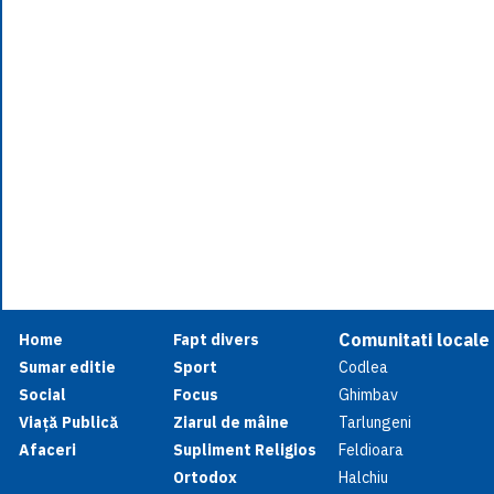
Comunitati locale
Home
Fapt divers
Sumar editie
Sport
Codlea
Social
Focus
Ghimbav
Viață Publică
Ziarul de mâine
Tarlungeni
Afaceri
Supliment Religios
Feldioara
Ortodox
Halchiu