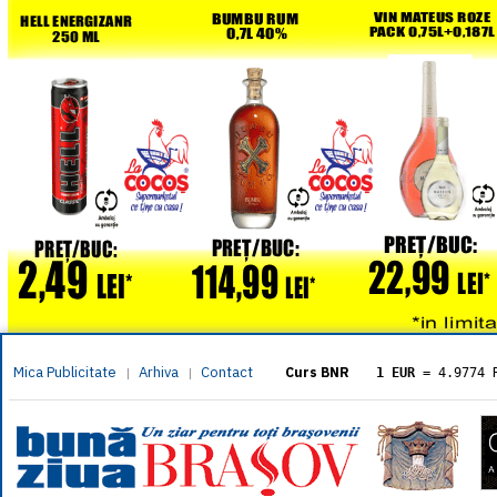
Mica Publicitate
Arhiva
Contact
|
|
Curs BNR
1 EUR
= 4.9774 
1 USD
= 4.3833 
1 GBP
= 5.8304 
1 XAU
= 464.461
1 AED
= 1.1933 
1 AUD
= 2.7957 
1 BGN
= 2.5449 