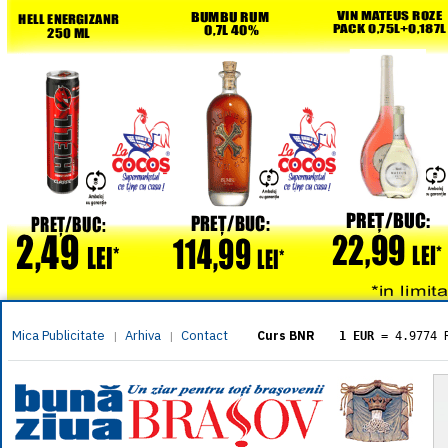
Mica Publicitate
Arhiva
Contact
|
|
Curs BNR
1 EUR
= 4.9774 
1 USD
= 4.3833 
1 GBP
= 5.8304 
1 XAU
= 464.461
1 AED
= 1.1933 
1 AUD
= 2.7957 
1 BGN
= 2.5449 