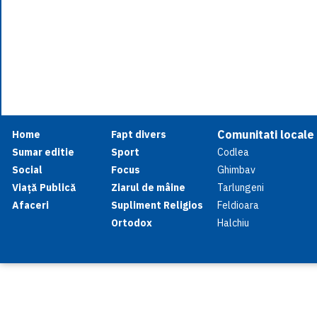
Comunitati locale
Home
Fapt divers
Sumar editie
Sport
Codlea
Social
Focus
Ghimbav
Viață Publică
Ziarul de mâine
Tarlungeni
Afaceri
Supliment Religios
Feldioara
Ortodox
Halchiu