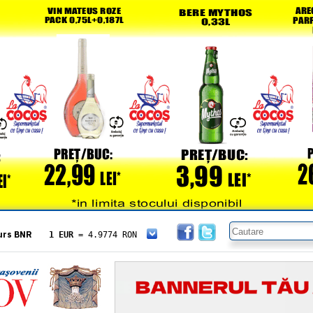
urs BNR
1 EUR
= 4.9774 RON
1 USD
= 4.3833 RON
1 GBP
= 5.8304 RON
1 XAU
= 464.4611 RON
1 AED
= 1.1933 RON
1 AUD
= 2.7957 RON
1 BGN
= 2.5449 RON