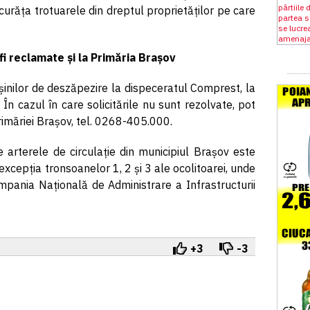
curăța trotuarele din dreptul proprietăților pe care
i reclamate și la Primăria Brașov
așinilor de deszăpezire la dispeceratul Comprest, la
 cazul în care solicitările nu sunt rezolvate, pot
rimăriei Brașov, tel. 0268-405.000.
 arterele de circulație din municipiul Brașov este
xcepția tronsoanelor 1, 2 și 3 ale ocolitoarei, unde
pania Națională de Administrare a Infrastructurii
+3
-3