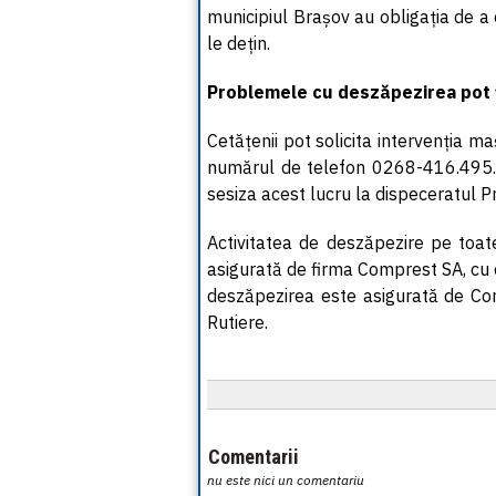
municipiul Brașov au obligația de a 
le dețin.
Problemele cu deszăpezirea pot f
Cetățenii pot solicita intervenția m
numărul de telefon 0268-416.495. În
sesiza acest lucru la dispeceratul P
Activitatea de deszăpezire pe toate
asigurată de firma Comprest SA, cu e
deszăpezirea este asigurată de Com
Rutiere.
Comentarii
nu este nici un comentariu