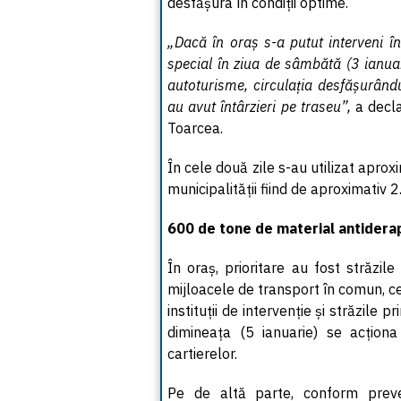
desfășura în condiții optime.
„Dacă în oraș s-a putut interveni î
special în ziua de sâmbătă (3 ianua
autoturisme, circulația desfășurând
au avut întârzieri pe traseu”,
a decla
Toarcea.
În cele două zile s-au utilizat apro
municipalității fiind de aproximativ 
600 de tone de material antidera
În oraș, prioritare au fost străzile
mijloacele de transport în comun, ce
instituții de intervenție și străzile 
dimineața (5 ianuarie) se acționa
cartierelor.
Pe de altă parte, conform prevede