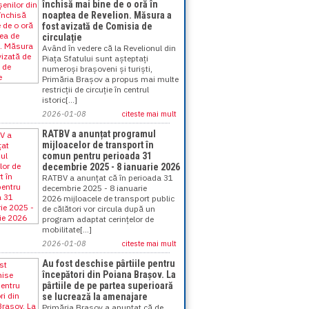
închisă mai bine de o oră în
noaptea de Revelion. Măsura a
fost avizată de Comisia de
circulație
Având în vedere că la Revelionul din
Piața Sfatului sunt așteptați
numeroși brașoveni și turiști,
Primăria Brașov a propus mai multe
restricții de circuție în centrul
istoric[...]
2026-01-08
citeste mai mult
RATBV a anunțat programul
mijloacelor de transport în
comun pentru perioada 31
decembrie 2025 - 8 ianuarie 2026
RATBV a anunțat că în perioada 31
decembrie 2025 - 8 ianuarie
2026 mijloacele de transport public
de călători vor circula după un
program adaptat cerințelor de
mobilitate[...]
2026-01-08
citeste mai mult
Au fost deschise pârtiile pentru
începători din Poiana Brașov. La
pârtiile de pe partea superioară
se lucrează la amenajare
Primăria Brașov a anunțat că de