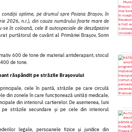
n condiții optime, pe drumul spre Poiana Brașov, în
rie 2026, n.r.), din cauza numărului foarte mare de
u-se în coloană, cele 8 autospeciale de deszăpezire
rat purtătorul de cuvânt al Primăriei Brașov, Sorin
ximativ 600 de tone de material antiderapant, stocul
2.400 de tone.
pant răspândit pe străzile Brașovului
 principale, cele în pantă, străzile pe care circulă
le din zonele în care funcționează unități medicale,
principale din interiorul cartierelor. De asemenea, luni
 pe străzile secundare și pe cele din interiorul
rilor legale, persoanele fizice și juridice din