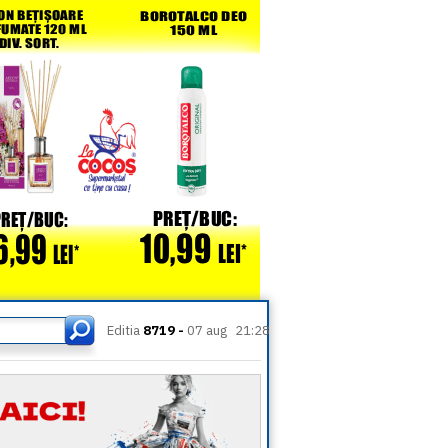
Editia
8719 -
07 aug
21:28