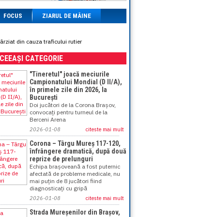
FOCUS
ZIARUL DE MÂINE
ziat din cauza traficului rutier
ACEEAȘI CATEGORIE
"Tineretul" joacă meciurile
Campionatului Mondial (D II/A),
în primele zile din 2026, la
București
Doi jucători de la Corona Brașov,
convocați pentru turneul de la
Berceni Arena
2026-01-08
citeste mai mult
Corona – Târgu Mureș 117-120,
înfrângere dramatică, după două
reprize de prelunguri
Echipa brașoveană a fost puternic
afectată de probleme medicale, nu
mai puțin de 8 jucători fiind
diagnosticați cu gripă
2026-01-08
citeste mai mult
Strada Mureșenilor din Brașov,