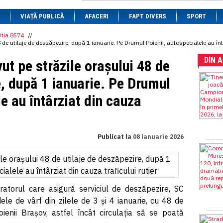
1 BRL
= 0.7714 RON
VIAȚĂ PUBLICĂ
1 CAD
= 3.1559 RON
AFACERI
FAPT DIVERS
SPORT
1 CHF
= 5.2813 RON
1 CNY
= 0.6015 RON
itia 8574
//
e utilaje de deszăpezire, după 1 ianuarie. Pe Drumul Poienii, autospecialele au întâr
1 CZK
= 0.1993 RON
1 DKK
= 0.6668 RON
DIN 
t pe străzile orașului 48 de
1 EGP
= 0.0860 RON
1 HUF
= 1.2223 RON
e, după 1 ianuarie. Pe Drumul
1 INR
= 0.0513 RON
1 JPY
= 3.0556 RON
e au întârziat din cauza
1 KRW
= 0.3047 RON
1 MDL
= 0.2538 RON
1 MXN
= 0.2227 RON
1 NOK
= 0.4191 RON
1 NZD
= 2.6097 RON
Publicat la
08 ianuarie 2026
1 PLN
= 1.1646 RON
1 RSD
= 0.0425 RON
1 RUB
= 0.0530 RON
1 SEK
= 0.4526 RON
1 TRY
= 0.1141 RON
1 UAH
= 0.1048 RON
atorul care asigură serviciul de deszăpezire, SC
1 XDR
= 5.9383 RON
ele de vârf din zilele de 3 și 4 ianuarie, cu 48 de
1 ZAR
= 0.2318 RON
oienii Brașov, astfel încât circulația să se poată