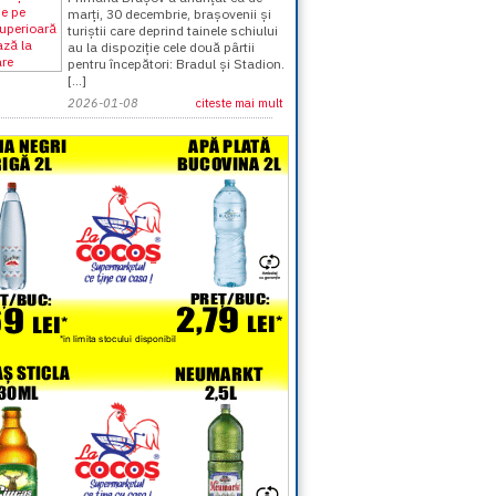
marți, 30 decembrie, brașovenii și
turiștii care deprind tainele schiului
au la dispoziție cele două pârtii
pentru începători: Bradul și Stadion.
[...]
2026-01-08
citeste mai mult