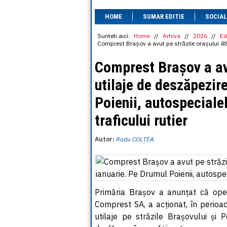
HOME
SUMAR EDITIE
SOCIAL
Sunteti aici:
Home
//
Arhiva
//
2026
//
Ed
Comprest Brașov a avut pe străzile orașului 48 d
Comprest Brașov a avu
utilaje de deszăpezir
Poienii, autospecialel
traficului rutier
Autor:
Radu COLȚEA
Primăria Brașov a anunțat că oper
Comprest SA, a acționat, în perioad
utilaje pe străzile Brașovului și P