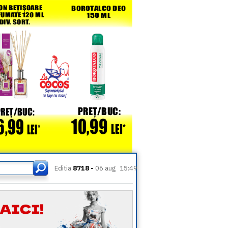
Editia
8718 -
06 aug
15:49