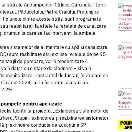
a străzile Anotimpurilor, Cătinei, Gârcinului , Iernii,
 Viteazul, Păducelului, Piatra Craiului, Prelungire
. Pe unele dintre aceste străzi sunt programate
sau reabilitare), la altele la rețelele de canalizare
 și drumuri la care se fac intervenții la ambele
itarea sistemelor de alimentare cu apă și canalizare
DD) sunt reabilitate sau extinse rețelele de pe 95
te stații de pompare, vor fi modernizate 4
a fi dotat cu o stație de clorinare – si va fi
 monitorizare. Contractul de lucrări, în valoare de
în anul 2024, iar la începutul acestui an,
 17,2%.
 la pompele pentru ape uzate
fectiv lucrări la proiectul „Extinderea sistemelor de
rtierul Stupini, extinderea și reabilitarea sistemelor
lă și extindere conducta de aducțiune SP