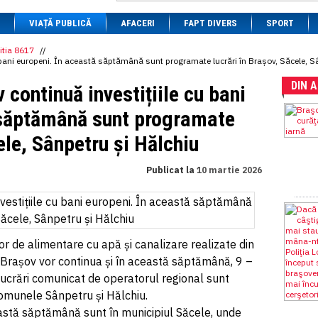
1 BRL
= 0.7714 RON
VIAȚĂ PUBLICĂ
1 CAD
= 3.1559 RON
AFACERI
FAPT DIVERS
SPORT
1 CHF
= 5.2813 RON
1 CNY
= 0.6015 RON
itia 8617
//
bani europeni. În această săptămână sunt programate lucrări în Brașov, Săcele, S
1 CZK
= 0.1993 RON
1 DKK
= 0.6668 RON
DIN 
ontinuă investițiile cu bani
1 EGP
= 0.0860 RON
1 HUF
= 1.2223 RON
 săptămână sunt programate
1 INR
= 0.0513 RON
1 JPY
= 3.0556 RON
ele, Sânpetru și Hălchiu
1 KRW
= 0.3047 RON
1 MDL
= 0.2538 RON
1 MXN
= 0.2227 RON
Publicat la
10 martie 2026
1 NOK
= 0.4191 RON
1 NZD
= 2.6097 RON
1 PLN
= 1.1646 RON
1 RSD
= 0.0425 RON
1 RUB
= 0.0530 RON
1 SEK
= 0.4526 RON
r de alimentare cu apă și canalizare realizate din
1 TRY
= 0.1141 RON
rașov vor continua și în această săptămână, 9 –
1 UAH
= 0.1048 RON
lucrări comunicat de operatorul regional sunt
1 XDR
= 5.9383 RON
1 ZAR
= 0.2318 RON
 comunele Sânpetru și Hălchiu.
eastă săptămână sunt în municipiul Săcele, unde