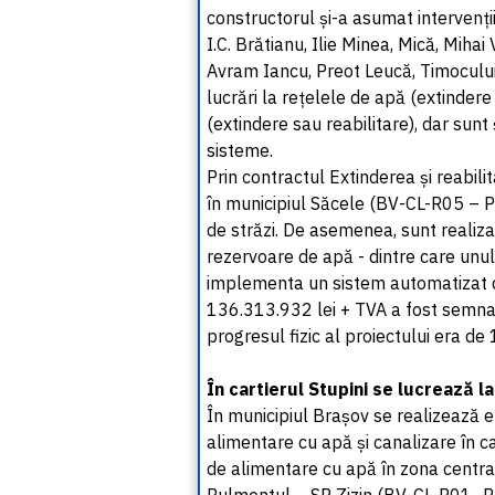
constructorul și-a asumat intervenții l
I.C. Brătianu, Ilie Minea, Mică, Mihai
Avram Iancu, Preot Leucă, Timocului
lucrări la rețelele de apă (extindere 
(extindere sau reabilitare), dar sunt
sisteme.
Prin contractul Extinderea și reabil
în municipiul Săcele (BV-CL-R05 – P
de străzi. De asemenea, sunt realiza
rezervoare de apă - dintre care unul v
implementa un sistem automatizat de
136.313.932 lei + TVA a fost semnat 
progresul fizic al proiectului era de
În cartierul Stupini se lucrează
În municipiul Brașov se realizează e
alimentare cu apă și canalizare în ca
de alimentare cu apă în zona centra