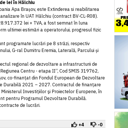
de lei în Hălchiu
nia Apa Brașov, este Extinderea si reabilitarea
canalizare în UAT Hălchiu (contract BV-CL-R08).
 28.917.372 lei + TVA, a fost semnat în luna
rm ultimei estimări a operatorului, progresul fizic
nt programate lucrări pe 8 străzi, respectiv
inului, G-ral Dumitru Eremia, Laterală, Parcului și
iectul regional de dezvoltare a infrastructurii de
v/Regiunea Centru - etapa II”, Cod SMIS 319762,
v, co-finanţat din Fondul European de Dezvoltare
e Durabilă 2021 – 2027. Contractul de finanţare
Ministerul Investiţiilor şi Proiectelor Europene, în
nt pentru Programul Dezvoltare Durabilă.
ontracte de lucrări.
+4
-0