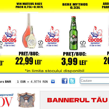
urs BNR
1 EUR
= 4.9774 RON
1 USD
= 4.3833 RON
1 GBP
= 5.8304 RON
1 XAU
= 464.4611 RON
1 AED
= 1.1933 RON
1 AUD
= 2.7957 RON
1 BGN
= 2.5449 RON