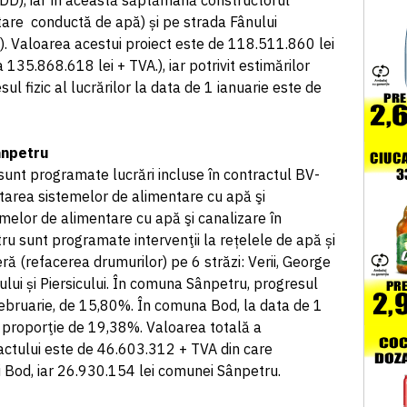
DD), iar în această săptămână constructorul
itare conductă de apă) și pe strada Fânului
. Valoarea acestui proiect este de 118.511.860 lei
 135.868.618 lei + TVA.), iar potrivit estimărilor
ul fizic al lucrărilor la data de 1 ianuarie este de
Sânpetru
nt programate lucrări incluse în contractul BV-
itarea sistemelor de alimentare cu apă şi
emelor de alimentare cu apă şi canalizare în
u sunt programate intervenţii la rețelele de apă și
eră (refacerea drumurilor) pe 6 străzi: Verii, George
iului și Piersicului. În comuna Sânpetru, progresul
7 februarie, de 15,80%. În comuna Bod, la data de 1
în proporţie de 19,38%. Valoarea totală a
actului este de 46.603.312 + TVA din care
 Bod, iar 26.930.154 lei comunei Sânpetru.