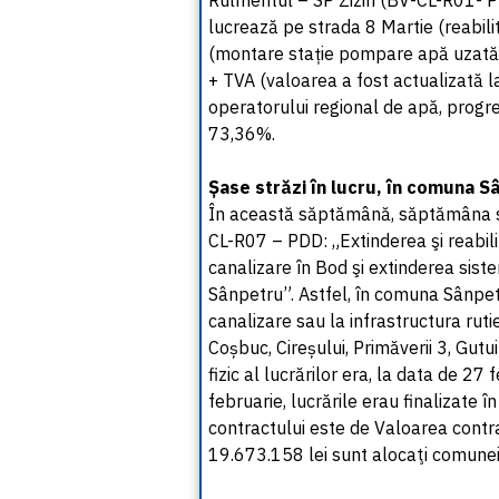
Rulmentul – SP Zizin (BV-CL-R01- P
lucrează pe strada 8 Martie (reabil
(montare stație pompare apă uzată)
+ TVA (valoarea a fost actualizată la
operatorului regional de apă, progres
73,36%.
Șase străzi în lucru, în comuna 
În această săptămână, săptămâna su
CL-R07 – PDD: „Extinderea şi reabil
canalizare în Bod şi extinderea sist
Sânpetru”. Astfel, în comuna Sânpetr
canalizare sau la infrastructura ruti
Coșbuc, Cireșului, Primăverii 3, Gutu
fizic al lucrărilor era, la data de 2
februarie, lucrările erau finalizate 
contractului este de Valoarea contr
19.673.158 lei sunt alocaţi comunei