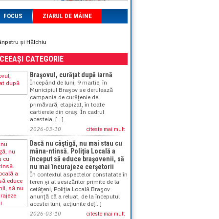
FOCUS
ZIARUL DE MÂINE
ânpetru și Hălchiu
ACEEAȘI CATEGORIE
Braşovul, curăţat după iarnă
Începând de luni, 9 martie, în
Municipiul Braşov se derulează
campania de curăţenie de
primăvară, etapizat, în toate
cartierele din oraş. În cadrul
acesteia, [...]
2026-03-10
citeste mai mult
Dacă nu câştigă, nu mai stau cu
mâna-ntinsă. Poliţia Locală a
început să educe braşovenii, să
nu mai încurajeze cerşetorii
În contextul aspectelor constatate în
teren şi al sesizărilor primite de la
cetăţeni, Poliţia Locală Braşov
anunţă că a reluat, de la începutul
acestei luni, acţiunile de[...]
2026-03-10
citeste mai mult