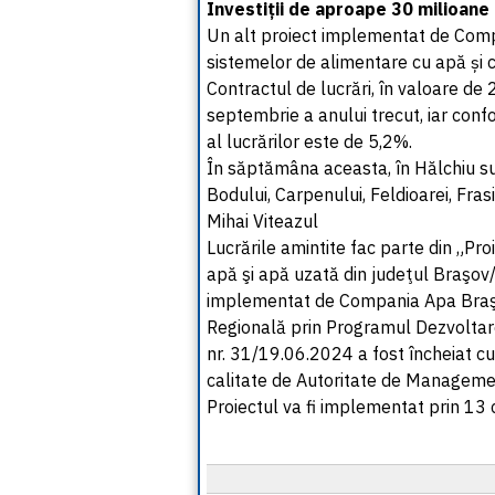
Investiții de aproape 30 milioane 
Un alt proiect implementat de Compa
sistemelor de alimentare cu apă și 
Contractul de lucrări, în valoare de
septembrie a anului trecut, iar confo
al lucrărilor este de 5,2%.
În săptămâna aceasta, în Hălchiu su
Bodului, Carpenului, Feldioarei, Fras
Mihai Viteazul
Lucrările amintite fac parte din „Pro
apă şi apă uzată din judeţul Braşo
implementat de Compania Apa Braşo
Regională prin Programul Dezvoltar
nr. 31/19.06.2024 a fost încheiat cu 
calitate de Autoritate de Manageme
Proiectul va fi implementat prin 13 c