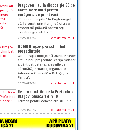
Braşovenii au la dispoziţie 50 de
containere mari pentru
curăţenia de primăvară
„Ne dorim ca până la Paşti oraşul
să fie curat, primitor şi să ofere o
atmosferă plăcută pentru toţi
locuitorii şi vizitatorii”
2026-03-10
citeste mai mult
UDMR Braşov şi-a schimbat
preşedintele
Organizaţia judeţeană UDMR Braşov
are un nou preşedinte. Varga Nandor
a câştigat detaşat alegerile de
sâmbătă, 7 martie, organizate de
Adunarea Generală a Delegaţilor.
Pentru[...]
2026-03-10
citeste mai mult
Restructurările de la Prefectura
Braşov: pleacă 1 din 10
Termen pentru concedieri: 30 iunie
2026-03-10
citeste mai mult