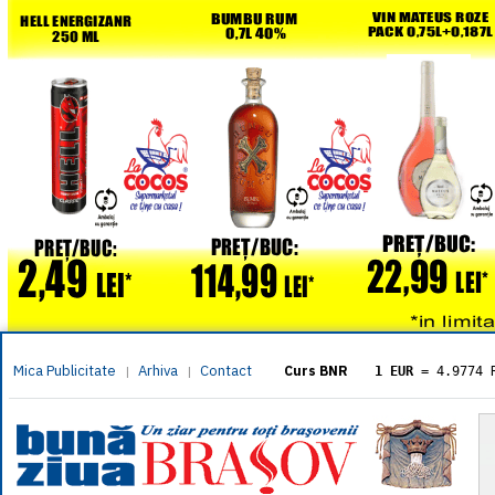
Mica Publicitate
Arhiva
Contact
|
|
Curs BNR
1 EUR
= 4.9774 
1 USD
= 4.3833 
1 GBP
= 5.8304 
1 XAU
= 464.461
1 AED
= 1.1933 
1 AUD
= 2.7957 
1 BGN
= 2.5449 