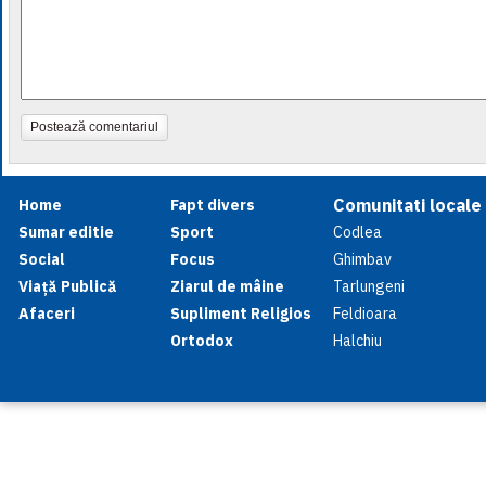
Postează comentariul
Comunitati locale
Home
Fapt divers
Sumar editie
Sport
Codlea
Social
Focus
Ghimbav
Viață Publică
Ziarul de mâine
Tarlungeni
Afaceri
Supliment Religios
Feldioara
Ortodox
Halchiu