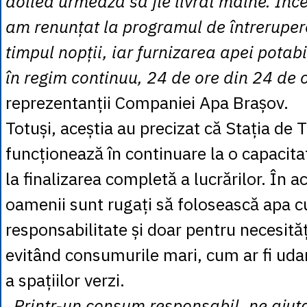
doilea urmează să fie livrat mâine. În
am renunțat la programul de întreruper
timpul nopții, iar furnizarea apei potab
în regim continuu, 24 de ore din 24 de 
reprezentanții Companiei Apa Brașov.
Totuși, aceștia au precizat că Stația de 
funcționează în continuare la o capacit
la finalizarea completă a lucrărilor. În ac
oamenii sunt rugați să folosească apa c
responsabilitate și doar pentru necesităț
evitând consumurile mari, cum ar fi uda
a spațiilor verzi.
„Printr-un consum responsabil, ne ajut