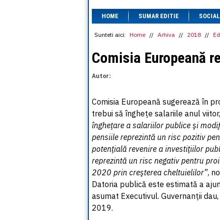
HOME
SUMAR EDITIE
SOCIAL
Sunteti aici:
Home
//
Arhiva
//
2018
//
Ed
Comisia Europeană re
Autor:
Comisia Europeană sugerează în pr
trebui să îngheţe salariile anul viito
îngheţare a salariilor publice şi modif
pensiile reprezintă un risc pozitiv pe
potenţială revenire a investiţiilor publ
reprezintă un risc negativ pentru proi
2020 prin creşterea cheltuielilor”
, n
Datoria publică este estimată a aju
asumat Executivul. Guvernanţii dau, în
2019.