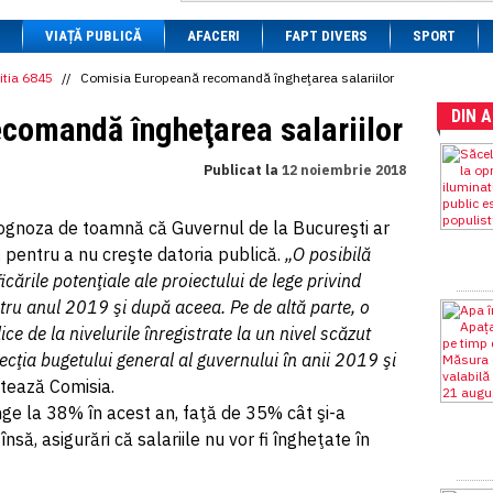
1 BRL
= 0.7714 RON
VIAȚĂ PUBLICĂ
1 CAD
= 3.1559 RON
AFACERI
FAPT DIVERS
SPORT
1 CHF
= 5.2813 RON
1 CNY
= 0.6015 RON
itia 6845
//
Comisia Europeană recomandă îngheţarea salariilor
1 CZK
= 0.1993 RON
DIN 
1 DKK
= 0.6668 RON
comandă îngheţarea salariilor
1 EGP
= 0.0860 RON
1 HUF
= 1.2223 RON
Publicat la
12 noiembrie 2018
1 INR
= 0.0513 RON
1 JPY
= 3.0556 RON
1 KRW
= 0.3047 RON
ognoza de toamnă că Guvernul de la Bucureşti ar
1 MDL
= 0.2538 RON
r, pentru a nu creşte datoria publică.
„O posibilă
1 MXN
= 0.2227 RON
1 NOK
= 0.4191 RON
icările potenţiale ale proiectului de lege privind
1 NZD
= 2.6097 RON
ntru anul 2019 şi după aceea. Pe de altă parte, o
1 PLN
= 1.1646 RON
ice de la nivelurile înregistrate la un nivel scăzut
1 RSD
= 0.0425 RON
1 RUB
= 0.0530 RON
ecţia bugetului general al guvernului în anii 2019 şi
1 SEK
= 0.4526 RON
otează Comisia.
1 TRY
= 0.1141 RON
nge la 38% în acest an, faţă de 35% cât şi-a
1 UAH
= 0.1048 RON
1 XDR
= 5.9383 RON
să, asigurări că salariile nu vor fi îngheţate în
1 ZAR
= 0.2318 RON