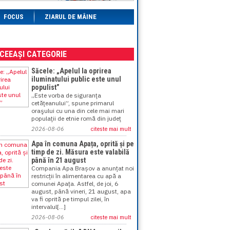
FOCUS
ZIARUL DE MÂINE
ACEEAȘI CATEGORIE
Săcele: „Apelul la oprirea
iluminatului public este unul
populist”
„Este vorba de siguranţa
cetăţeanului”, spune primarul
oraşului cu una din cele mai mari
populaţii de etnie romă din judeţ
2026-08-06
citeste mai mult
Apa în comuna Apața, oprită și pe
timp de zi. Măsura este valabilă
până în 21 august
Compania Apa Brașov a anunțat noi
restricții în alimentarea cu apă a
comunei Apața. Astfel, de joi, 6
august, până vineri, 21 august, apa
va fi oprită pe timpul zilei, în
intervalul[...]
2026-08-06
citeste mai mult