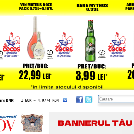
urs BNR
1 EUR
= 4.9774 RON
1 USD
= 4.3833 RON
1 GBP
= 5.8304 RON
1 XAU
= 464.4611 RON
1 AED
= 1.1933 RON
1 AUD
= 2.7957 RON
1 BGN
= 2.5449 RON