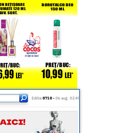
Editia
8718 -
06 aug
02:49