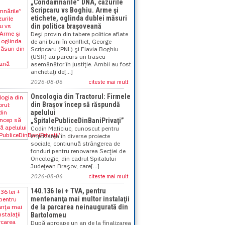
„Condamnările” DNA, cazurile
Scripcaru vs Boghiu. Arme şi
etichete, oglinda dublei măsuri
din politica braşoveană
Deşi provin din tabere politice aflate
de ani buni în conflict, George
Scripcaru (PNL) şi Flavia Boghiu
(USR) au parcurs un traseu
asemănător în justiţie. Ambii au fost
anchetaţi de[...]
2026-08-06
citeste mai mult
Oncologia din Tractorul: Firmele
din Braşov încep să răspundă
apelului
„SpitalePubliceDinBaniPrivaţi”
Codin Maticiuc, cunoscut pentru
implicarea în diverse proiecte
sociale, contiunuă strângerea de
fonduri pentru renovarea Secţiei de
Oncologie, din cadrul Spitalului
Judeţean Braşov, care[...]
2026-08-06
citeste mai mult
140.136 lei + TVA, pentru
mentenanţa mai multor instalaţii
de la parcarea neinaugurată din
Bartolomeu
După aproape un an de la finalizarea