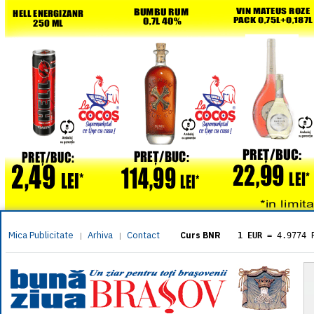
Mica Publicitate
Arhiva
Contact
|
|
Curs BNR
1 EUR
= 4.9774 
1 USD
= 4.3833 
1 GBP
= 5.8304 
1 XAU
= 464.461
1 AED
= 1.1933 
1 AUD
= 2.7957 
1 BGN
= 2.5449 