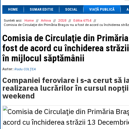
1 BRL
= 0.7714 
HOME
SUMAR EDITIE
SOCIAL
VIAȚĂ PUBLICĂ
1 CAD
= 3.1559 
A
1 CHF
= 5.2813 
1 CNY
= 0.6015 
Sunteti aici:
Home
//
Arhiva
//
2018
//
Editia 6754
//
Comisia de Circulaţie din Primăria Braşov nu a fost de acord cu închiderea stră
1 CZK
= 0.1993 
1 DKK
= 0.6668 
Comisia de Circulaţie din Primări
1 EGP
= 0.0860 
1 HUF
= 1.2223 
fost de acord cu închiderea străz
1 INR
= 0.0513 
1 JPY
= 3.0556 
în mijlocul săptămânii
1 KRW
= 0.3047 
1 MDL
= 0.2538 
1 MXN
= 0.2227 
Autor:
Radu COLŢEA
1 NOK
= 0.4191 
1 NZD
= 2.6097 
Companiei feroviare i s-a cerut să ia
1 PLN
= 1.1646 
realizarea lucrărilor în cursul nopţii
1 RSD
= 0.0425 
1 RUB
= 0.0530 
weekend
1 SEK
= 0.4526 
1 TRY
= 0.1141 
1 UAH
= 0.1048 
1 XDR
= 5.9383 
1 ZAR
= 0.2318 