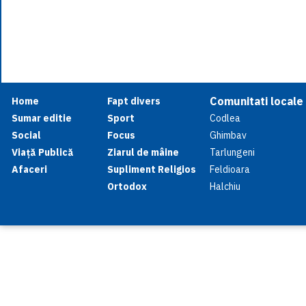
Comunitati locale
Home
Fapt divers
Sumar editie
Sport
Codlea
Social
Focus
Ghimbav
Viață Publică
Ziarul de mâine
Tarlungeni
Afaceri
Supliment Religios
Feldioara
Ortodox
Halchiu