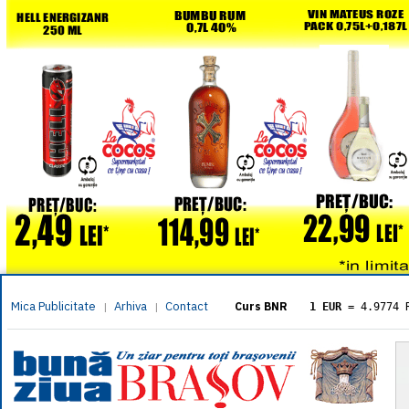
Mica Publicitate
Arhiva
Contact
|
|
Curs BNR
1 EUR
= 4.9774 
1 USD
= 4.3833 
1 GBP
= 5.8304 
1 XAU
= 464.461
1 AED
= 1.1933 
1 AUD
= 2.7957 
1 BGN
= 2.5449 