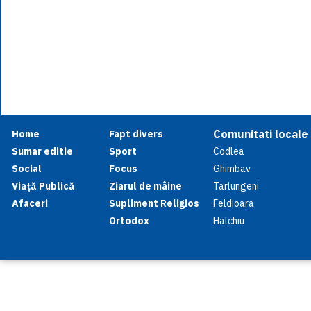
Comunitati locale
Home
Fapt divers
Sumar editie
Sport
Codlea
Social
Focus
Ghimbav
Viață Publică
Ziarul de mâine
Tarlungeni
Afaceri
Supliment Religios
Feldioara
Ortodox
Halchiu