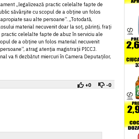
lament „legalizează practic celelalte fapte de
ublic săvârşite cu scopul de a obţine un folos
 apropiate sau alte persoane”. „Totodată,
osului material necuvenit doar la soţ, părinţi, fraţi
ă practic celelalte fapte de abuz în serviciu ale
copul de a obţine un folos material necuvenit
persoane”, atrag atenţia magistraţii PICCJ.
nal va fi dezbătut miercuri în Camera Deputaţilor,
+0
-0