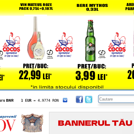
urs BNR
1 EUR
= 4.9774 RON
1 USD
= 4.3833 RON
1 GBP
= 5.8304 RON
1 XAU
= 464.4611 RON
1 AED
= 1.1933 RON
1 AUD
= 2.7957 RON
1 BGN
= 2.5449 RON