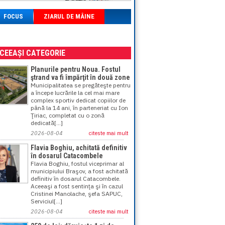
FOCUS
ZIARUL DE MÂINE
ACEEAȘI CATEGORIE
Planurile pentru Noua. Fostul
ştrand va fi împărţit în două zone
Municipalitatea se pregăteşte pentru
a începe lucrările la cel mai mare
complex sportiv dedicat copiilor de
până la 14 ani, în parteneriat cu Ion
Ţiriac, completat cu o zonă
dedicată[...]
2026-08-04
citeste mai mult
Flavia Boghiu, achitată definitiv
în dosarul Catacombele
Flavia Boghiu, fostul viceprimar al
municipiului Braşov, a fost achitată
definitiv în dosarul Catacombele.
Aceeaşi a fost sentinţa şi în cazul
Cristinei Manolache, şefa SAPUC,
Serviciul[...]
2026-08-04
citeste mai mult