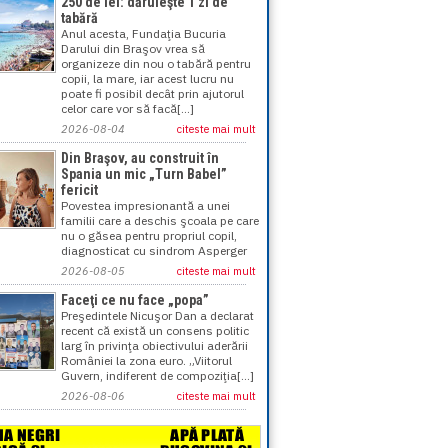
250 de lei: dăruieşte 1 zi de
tabără
Anul acesta, Fundaţia Bucuria
Darului din Braşov vrea să
organizeze din nou o tabără pentru
copii, la mare, iar acest lucru nu
poate fi posibil decât prin ajutorul
celor care vor să facă[...]
2026-08-04
citeste mai mult
Din Braşov, au construit în
Spania un mic „Turn Babel”
fericit
Povestea impresionantă a unei
familii care a deschis şcoala pe care
nu o găsea pentru propriul copil,
diagnosticat cu sindrom Asperger
2026-08-05
citeste mai mult
Faceţi ce nu face „popa”
Preşedintele Nicuşor Dan a declarat
recent că există un consens politic
larg în privinţa obiectivului aderării
României la zona euro. „Viitorul
Guvern, indiferent de compoziţia[...]
2026-08-06
citeste mai mult