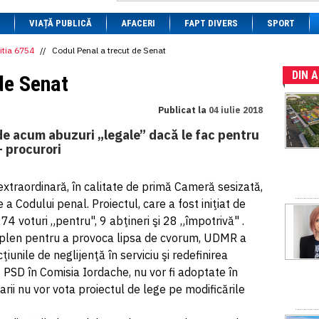
1 BRL
= 0.7714 RON
VIAȚĂ PUBLICĂ
1 CAD
= 3.1559 RON
AFACERI
FAPT DIVERS
SPORT
1 CHF
= 5.2813 RON
1 CNY
= 0.6015 RON
itia 6754
//
Codul Penal a trecut de Senat
1 CZK
= 0.1993 RON
DIN 
1 DKK
= 0.6668 RON
de Senat
1 EGP
= 0.0860 RON
1 HUF
= 1.2223 RON
Publicat la
04 iulie 2018
1 INR
= 0.0513 RON
1 JPY
= 3.0556 RON
de acum abuzuri „legale” dacă le fac pentru
1 KRW
= 0.3047 RON
– procurori
1 MDL
= 0.2538 RON
1 MXN
= 0.2227 RON
1 NOK
= 0.4191 RON
extraordinară, în calitate de primă Cameră sesizată,
1 NZD
= 2.6097 RON
a Codului penal. Proiectul, care a fost iniţiat de
1 PLN
= 1.1646 RON
1 RSD
= 0.0425 RON
74 voturi „pentru", 9 abţineri şi 28 „împotrivă" .
1 RUB
= 0.0530 RON
 plen pentru a provoca lipsa de cvorum, UDMR a
1 SEK
= 0.4526 RON
iunile de neglijenţă în serviciu şi redefinirea
1 TRY
= 0.1141 RON
1 UAH
= 0.1048 RON
 PSD în Comisia Iordache, nu vor fi adoptate în
1 XDR
= 5.9383 RON
rii nu vor vota proiectul de lege pe modificările
1 ZAR
= 0.2318 RON