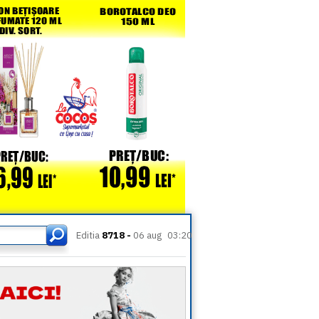
Editia
8718 -
06 aug
03:20