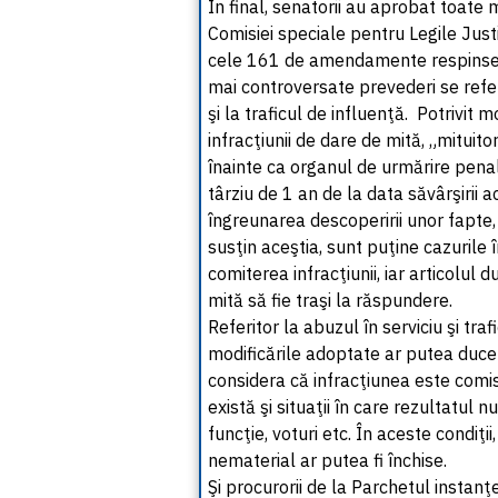
În final, senatorii au aprobat toate
Comisiei speciale pentru Legile Justi
cele 161 de amendamente respinse în
mai controversate prevederi se referă
şi la traficul de influenţă. Potrivit 
infracţiunii de dare de mită, „mitu
înainte ca organul de urmărire penală
târziu de 1 an de la data săvârşirii 
îngreunarea descoperirii unor fapte, 
susţin aceştia, sunt puţine cazuril
comiterea infracţiunii, iar articolul d
mită să fie traşi la răspundere.
Referitor la abuzul în serviciu şi traf
modificările adoptate ar putea duce
considera că infracţiunea este comis
există şi situaţii în care rezultatul
funcţie, voturi etc. În aceste condiţi
nematerial ar putea fi închise.
Şi procurorii de la Parchetul instanţ