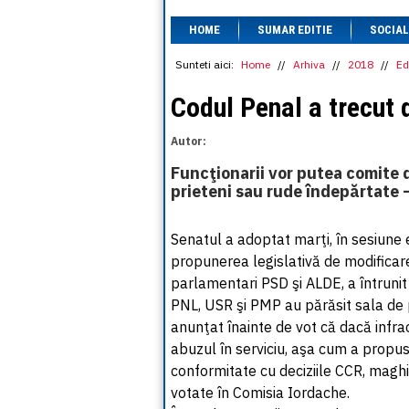
HOME
SUMAR EDITIE
SOCIAL
Sunteti aici:
Home
//
Arhiva
//
2018
//
Ed
Codul Penal a trecut 
Autor:
Funcţionarii vor putea comite 
prieteni sau rude îndepărtate 
Senatul a adoptat marţi, în sesiune 
propunerea legislativă de modificare 
parlamentari PSD şi ALDE, a întrunit 
PNL, USR şi PMP au părăsit sala de
anunţat înainte de vot că dacă infracţ
abuzul în serviciu, aşa cum a propus
conformitate cu deciziile CCR, maghia
votate în Comisia Iordache.