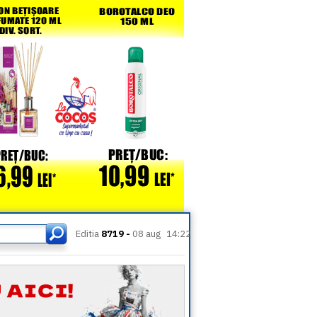
Editia
8719 -
08 aug
14:22