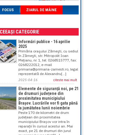
FOCUS
ZIARUL DE MÂINE
ACEEAȘI CATEGORIE
Informări publice - 16 aprilie
2025
Primăria oraşului Zărneşti, cu sediul
în Zărneşti, str. Mitropolit Ioan
Meţianu, nr. 1, tel: 0268515777, fax:
0268222012, e-mail
primaria@primaria-zarnesti.ro, legal
reprezentată de Alexandru[...]
2025-04-16
citeste mai mult
Elemente de siguranță noi, pe 21
de drumuri județene din
proximitatea municipiului
Brașov. Lucrările vor fi gata până
la jumătatea lunii noiembrie
Peste 170 de kilometri de drum
județean din proximitatea
municipiului Brașov vor intra în
reparații în cursul acestui an. Mai
exact, pe 21 de drumuri din jurul