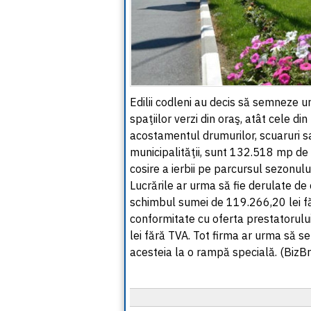
Edilii codleni au decis să semneze u
spaţiilor verzi din oraş, atât cele di
acostamentul drumurilor, scuaruri sau
municipalităţii, sunt 132.518 mp de 
cosire a ierbii pe parcursul sezonului
Lucrările ar urma să fie derulate de 
schimbul sumei de 119.266,20 lei fă
conformitate cu oferta prestatorului
lei fără TVA. Tot firma ar urma să se
acesteia la o rampă specială. (BizBr