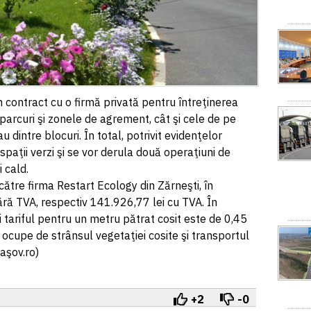
n contract cu o firmă privată pentru întreţinerea
n parcuri şi zonele de agrement, cât şi cele de pe
 dintre blocuri. În total, potrivit evidenţelor
spaţii verzi şi se vor derula două operaţiuni de
 cald.
către firma Restart Ecology din Zărneşti, în
ră TVA, respectiv 141.926,77 lei cu TVA. În
 tariful pentru un metru pătrat cosit este de 0,45
 ocupe de strânsul vegetaţiei cosite şi transportul
aşov.ro)
+2
-0