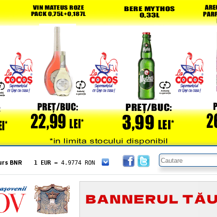
urs BNR
1 EUR
= 4.9774 RON
1 USD
= 4.3833 RON
1 GBP
= 5.8304 RON
1 XAU
= 464.4611 RON
1 AED
= 1.1933 RON
1 AUD
= 2.7957 RON
1 BGN
= 2.5449 RON