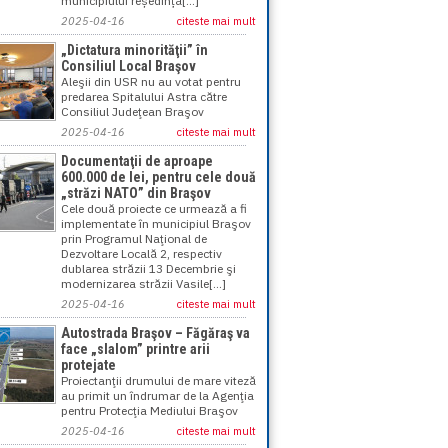
municipiului reședință[...]
2025-04-16
citeste mai mult
„Dictatura minorităţii” în
Consiliul Local Braşov
Aleşii din USR nu au votat pentru
predarea Spitalului Astra către
Consiliul Judeţean Braşov
2025-04-16
citeste mai mult
Documentaţii de aproape
600.000 de lei, pentru cele două
„străzi NATO” din Braşov
Cele două proiecte ce urmează a fi
implementate în municipiul Braşov
prin Programul Naţional de
Dezvoltare Locală 2, respectiv
dublarea străzii 13 Decembrie şi
modernizarea străzii Vasile[...]
2025-04-16
citeste mai mult
Autostrada Braşov – Făgăraş va
face „slalom” printre arii
protejate
Proiectanţii drumului de mare viteză
au primit un îndrumar de la Agenţia
pentru Protecţia Mediului Braşov
2025-04-16
citeste mai mult