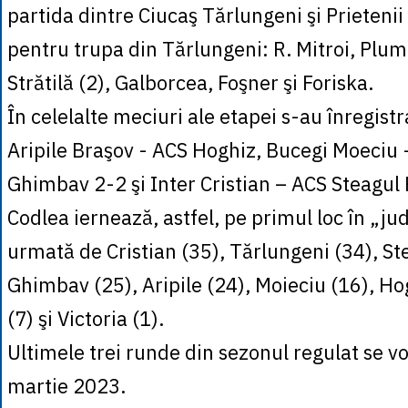
partida dintre Ciucaş Tărlungeni şi Prieteni
pentru trupa din Tărlungeni: R. Mitroi, Plumb
Strătilă (2), Galborcea, Foşner şi Foriska.
În celelalte meciuri ale etapei s-au înregistr
Aripile Braşov - ACS Hoghiz, Bucegi Moeciu -
Ghimbav 2-2 şi Inter Cristian – ACS Steagul
Codlea iernează, astfel, pe primul loc în „ju
urmată de Cristian (35), Tărlungeni (34), St
Ghimbav (25), Aripile (24), Moieciu (16), Ho
(7) şi Victoria (1).
Ultimele trei runde din sezonul regulat se vo
martie 2023.