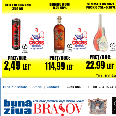
Mica Publicitate
Arhiva
Contact
|
|
Curs BNR
1 EUR
= 4.9774 
1 USD
= 4.3833 
1 GBP
= 5.8304 
1 XAU
= 464.461
1 AED
= 1.1933 
1 AUD
= 2.7957 
1 BGN
= 2.5449 