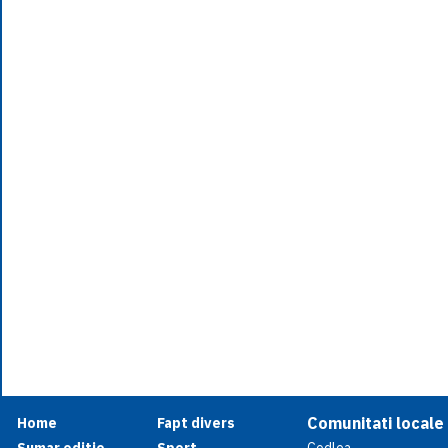
Comunitati locale
Home
Fapt divers
Sumar editie
Sport
Codlea