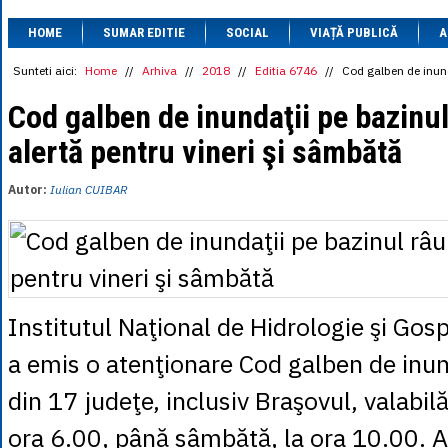
1 BRL
= 0.7714 
HOME
SUMAR EDITIE
SOCIAL
VIAȚĂ PUBLICĂ
1 CAD
= 3.1559 
A
1 CHF
= 5.2813 
1 CNY
= 0.6015 
Sunteti aici:
Home
//
Arhiva
//
2018
//
Editia 6746
//
Cod galben de inund
1 CZK
= 0.1993 
1 DKK
= 0.6668 
Cod galben de inundaţii pe bazinul 
1 EGP
= 0.0860 
alertă pentru vineri şi sâmbătă
1 HUF
= 1.2223 
1 INR
= 0.0513 
1 JPY
= 3.0556 
Autor:
Iulian CUIBAR
1 KRW
= 0.3047 
1 MDL
= 0.2538 
1 MXN
= 0.2227 
1 NOK
= 0.4191 
1 NZD
= 2.6097 
1 PLN
= 1.1646 
1 RSD
= 0.0425 
Institutul Naţional de Hidrologie şi Gos
1 RUB
= 0.0530 
1 SEK
= 0.4526 
a emis o atenţionare Cod galben de inund
1 TRY
= 0.1141 
1 UAH
= 0.1048 
din 17 judeţe, inclusiv Braşovul, valabilă
1 XDR
= 5.9383 
1 ZAR
= 0.2318 
ora 6.00, până sâmbătă, la ora 10.00. A