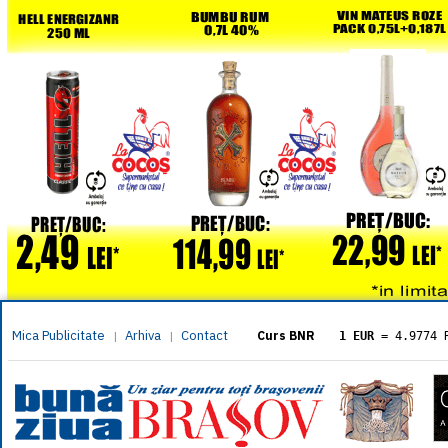
Mica Publicitate
Arhiva
Contact
|
|
Curs BNR
1 EUR
= 4.9774 
1 USD
= 4.3833 
1 GBP
= 5.8304 
1 XAU
= 464.461
1 AED
= 1.1933 
1 AUD
= 2.7957 
1 BGN
= 2.5449 