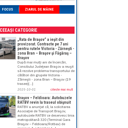
FOCUS
ZIARUL DE MÂINE
ACEEAȘI CATEGORIE
„Rata de Braşov” a ieşit din
provizorat. Contracte pe 7 ani
pentru rutele Victoria - Zărneşti -
zona Bran – Braşov şi Făgăraş –
Braşov
După mai mulţi ani de încercări,
Consiliului Judeţean Braşov a reuşit
să rezolve problema transportului de
călători din grupele Victoria -
Zărneşti - zona Bran – Braşov (19
trasee)[...]
2025-10-01
citeste mai mult
Braşov – Feldioara: Autobuzele
RATBV revin la traseul obişnuit
RATBV a anunţat că, la solicitarea
Asociaţiei de Transport Braşov,
autobuzele RATBV ce deservesc linia
metropolitană 320 (Terminal Gara
Braşov – Feldioara/Rotbav) de