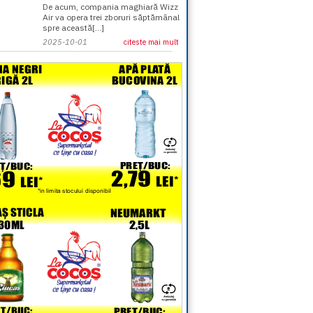
De acum, compania maghiară Wizz
Air va opera trei zboruri săptămânal
spre această[...]
2025-10-01
citeste mai mult