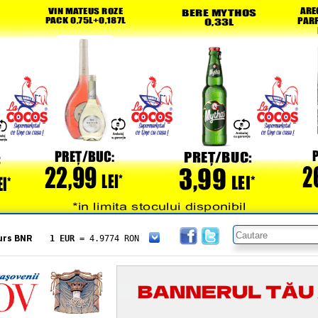
urs BNR
1 EUR
= 4.9774 RON
1 USD
= 4.3833 RON
1 GBP
= 5.8304 RON
1 XAU
= 464.4611 RON
1 AED
= 1.1933 RON
1 AUD
= 2.7957 RON
1 BGN
= 2.5449 RON