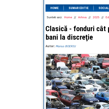
HOME
SUMAR EDITIE
SOCIAL
Sunteti aici:
Home
//
Arhiva
//
2025
//
Ed
Clasică - fonduri cât 
bani la discreţie
Autor:
Marius BOERIU