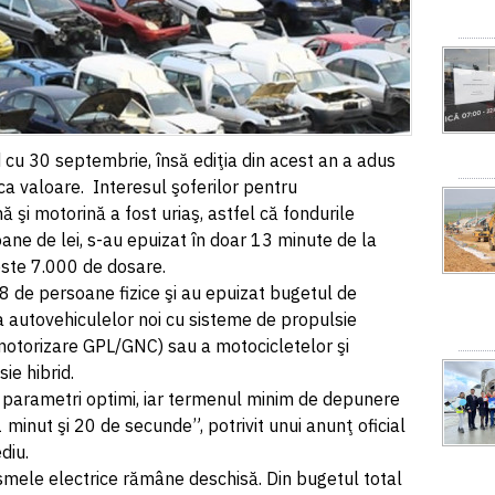
cu 30 septembrie, însă ediţia din acest an a adus
ca valoare. Interesul şoferilor pentru
şi motorină a fost uriaş, astfel că fondurile
oane de lei, s-au epuizat în doar 13 minute de la
este 7.000 de dosare.
8 de persoane fizice şi au epuizat bugetul de
a autovehiculelor noi cu sisteme de propulsie
 motorizare GPL/GNC) sau a motocicletelor şi
ie hibrid.
n parametri optimi, iar termenul minim de depunere
1 minut şi 20 de secunde”, potrivit unui anunţ oficial
diu.
smele electrice rămâne deschisă. Din bugetul total