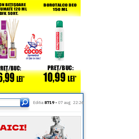
Editia
8719 -
07 aug
22:26