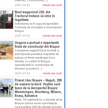
miercuri, 1 octombrie,[...]
2025-10-01
citeste mai mult
Noul magazinul LIDL din
Tractorul trebuie să intre în
legalitate
Solicitarea va fi supusă aprobării
Comisiei de circulaţie a municipiului
Braşov
2025-10-01
citeste mai mult
Ungaria a preluat o importantă
firmă de construcţii din Braşov
Compania ungară Duna Aszfalt a
achiziţionat pachetul majoritar de
acţiuni al fimei româneşti Euro
Strada, cu sediul în Braşov,
specializată în construcţia de
drumuri şi poduri.[...]
2025-10-01
citeste mai mult
Primul zbor Brașov – Napoli, 200
de oameni la bord. Veștile sunt
bune de la Aeroportul Brașov:
Memmingen, Nurnberg, Milano,
Roma, Katowice
Marți, 30 septembrie, a decolat de la
Brașov primul avion spre Napoli,
cursa având 200 de oameni la bord.