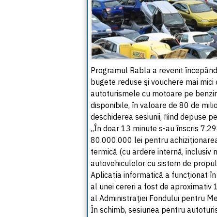
Programul Rabla a revenit începând 
bugete reduse şi vouchere mai mici 
autoturismele cu motoare pe benzină 
disponibile, în valoare de 80 de mili
deschiderea sesiunii, fiind depuse p
„În doar 13 minute s-au înscris 7.29
80.000.000 lei pentru achiziţionare
termică (cu ardere internă, inclusiv
autovehiculelor cu sistem de propuls
Aplicaţia informatică a funcţionat î
al unei cereri a fost de aproximativ 
al Administraţiei Fondului pentru Me
În schimb, sesiunea pentru autoturi