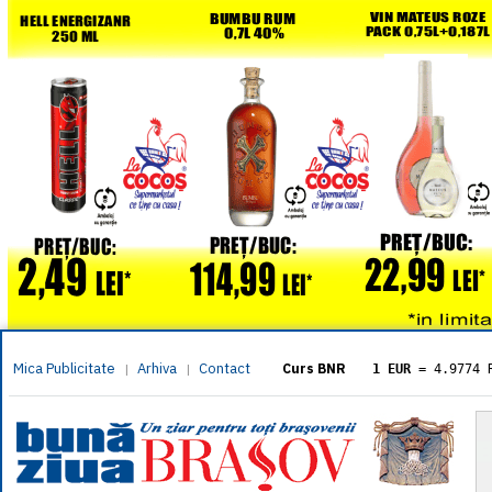
Mica Publicitate
Arhiva
Contact
|
|
Curs BNR
1 EUR
= 4.9774 
1 USD
= 4.3833 
1 GBP
= 5.8304 
1 XAU
= 464.461
1 AED
= 1.1933 
1 AUD
= 2.7957 
1 BGN
= 2.5449 