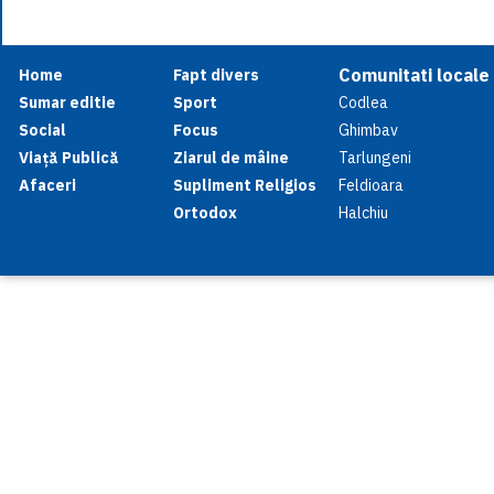
Comunitati locale
Home
Fapt divers
Sumar editie
Sport
Codlea
Social
Focus
Ghimbav
Viață Publică
Ziarul de mâine
Tarlungeni
Afaceri
Supliment Religios
Feldioara
Ortodox
Halchiu