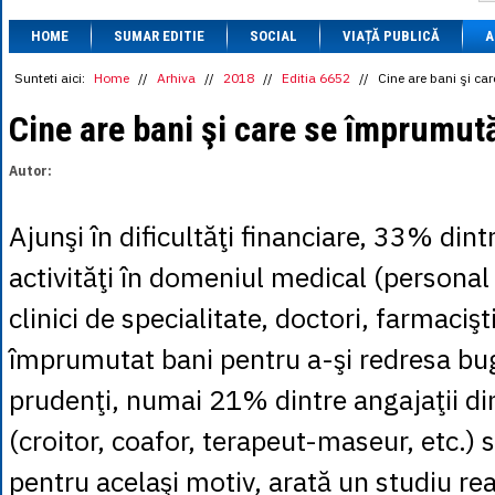
1 BRL
= 0.7714 
HOME
SUMAR EDITIE
SOCIAL
VIAȚĂ PUBLICĂ
1 CAD
= 3.1559 
A
1 CHF
= 5.2813 
1 CNY
= 0.6015 
Sunteti aici:
Home
//
Arhiva
//
2018
//
Editia 6652
//
Cine are bani şi c
1 CZK
= 0.1993 
1 DKK
= 0.6668 
Cine are bani şi care se împrumut
1 EGP
= 0.0860 
1 HUF
= 1.2223 
Autor:
1 INR
= 0.0513 
1 JPY
= 3.0556 
1 KRW
= 0.3047 
Ajunşi în dificultăţi financiare, 33% din
1 MDL
= 0.2538 
1 MXN
= 0.2227 
activităţi în domeniul medical (personal 
1 NOK
= 0.4191 
1 NZD
= 2.6097 
clinici de specialitate, doctori, farmacişti
1 PLN
= 1.1646 
1 RSD
= 0.0425 
împrumutat bani pentru a-şi redresa bug
1 RUB
= 0.0530 
1 SEK
= 0.4526 
prudenţi, numai 21% dintre angajaţii din
1 TRY
= 0.1141 
1 UAH
= 0.1048 
(croitor, coafor, terapeut-maseur, etc.)
1 XDR
= 5.9383 
1 ZAR
= 0.2318 
pentru acelaşi motiv, arată un studiu rea