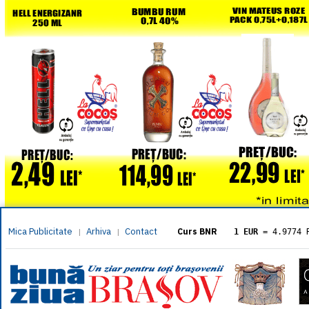
Mica Publicitate
Arhiva
Contact
|
|
Curs BNR
1 EUR
= 4.9774 
1 USD
= 4.3833 
1 GBP
= 5.8304 
1 XAU
= 464.461
1 AED
= 1.1933 
1 AUD
= 2.7957 
1 BGN
= 2.5449 