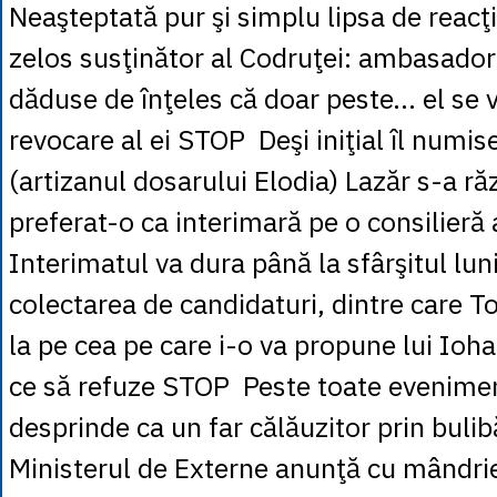
Neaşteptată pur şi simplu lipsa de reacţi
zelos susţinător al Codruţei: ambasado
dăduse de înţeles că doar peste... el se 
revocare al ei STOP Deşi iniţial îl numi
(artizanul dosarului Elodia) Lazăr s-a răz
preferat-o ca interimară pe o consilieră
Interimatul va dura până la sfârşitul luni
colectarea de candidaturi, dintre care T
la pe cea pe care i-o va propune lui Ioha
ce să refuze STOP Peste toate eveniment
desprinde ca un far călăuzitor prin buli
Ministerul de Externe anunţă cu mândrie