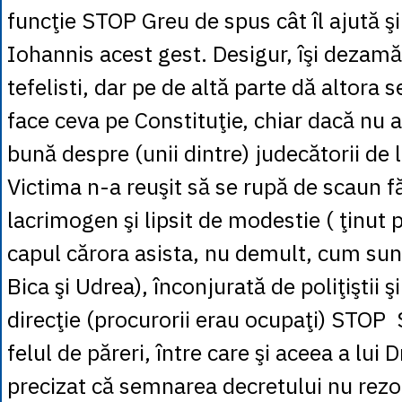
funcţie STOP Greu de spus cât îl ajută şi 
Iohannis acest gest. Desigur, îşi dezamă
tefelisti, dar pe de altă parte dă altora
face ceva pe Constituţie, chiar dacă nu 
bună despre (unii dintre) judecătorii de
Victima n-a reuşit să se rupă de scaun f
lacrimogen şi lipsit de modestie ( ţinut p
capul cărora asista, nu demult, cum sun
Bica şi Udrea), înconjurată de poliţiştii şi
direcţie (procurorii erau ocupaţi) STOP
felul de păreri, între care şi aceea a lui 
precizat că semnarea decretului nu rezo