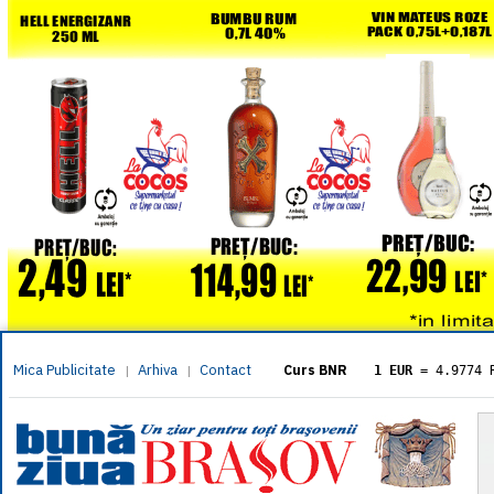
Mica Publicitate
Arhiva
Contact
|
|
Curs BNR
1 EUR
= 4.9774 
1 USD
= 4.3833 
1 GBP
= 5.8304 
1 XAU
= 464.461
1 AED
= 1.1933 
1 AUD
= 2.7957 
1 BGN
= 2.5449 