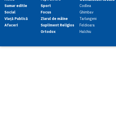
Sumar editie
Sport
Codlea
Social
Focus
Ghimbav
Viață Publică
Ziarul de mâine
Tarlungeni
Afaceri
Supliment Religios
Feldioara
Ortodox
Halchiu