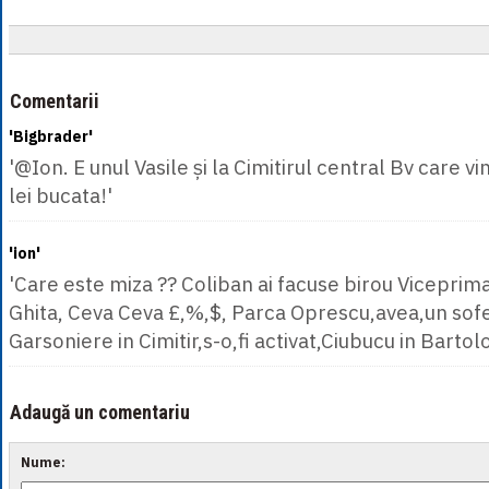
Comentarii
'Bigbrader'
'@Ion. E unul Vasile și la Cimitirul central Bv care vi
lei bucata!'
'ion'
'Care este miza ?? Coliban ai facuse birou Viceprima
Ghita, Ceva Ceva £,%,$, Parca Oprescu,avea,un sof
Garsoniere in Cimitir,s-o,fi activat,Ciubucu in Barto
Adaugă un comentariu
Nume: