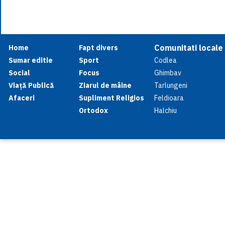
Comunitati locale
Home
Fapt divers
Sumar editie
Sport
Codlea
Social
Focus
Ghimbav
Viață Publică
Ziarul de mâine
Tarlungeni
Afaceri
Supliment Religios
Feldioara
Ortodox
Halchiu