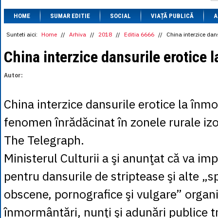
1 BRL
= 0.7714 
HOME
SUMAR EDITIE
SOCIAL
VIAȚĂ PUBLICĂ
1 CAD
= 3.1559 
A
1 CHF
= 5.2813 
1 CNY
= 0.6015 
Sunteti aici:
Home
//
Arhiva
//
2018
//
Editia 6666
//
China interzice dan
1 CZK
= 0.1993 
1 DKK
= 0.6668 
China interzice dansurile erotice 
1 EGP
= 0.0860 
1 HUF
= 1.2223 
Autor:
1 INR
= 0.0513 
1 JPY
= 3.0556 
1 KRW
= 0.3047 
China interzice dansurile erotice la înm
1 MDL
= 0.2538 
1 MXN
= 0.2227 
fenomen înrădăcinat în zonele rurale iz
1 NOK
= 0.4191 
1 NZD
= 2.6097 
The Telegraph.
1 PLN
= 1.1646 
1 RSD
= 0.0425 
Ministerul Culturii a şi anunţat că va im
1 RUB
= 0.0530 
1 SEK
= 0.4526 
pentru dansurile de striptease şi alte „
1 TRY
= 0.1141 
1 UAH
= 0.1048 
obscene, pornografice şi vulgare” organi
1 XDR
= 5.9383 
1 ZAR
= 0.2318 
înmormântări, nunţi şi adunări publice t