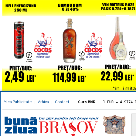
Mica Publicitate
Arhiva
Contact
|
|
Curs BNR
1 EUR
= 4.9774 
1 USD
= 4.3833 
1 GBP
= 5.8304 
1 XAU
= 464.461
1 AED
= 1.1933 
1 AUD
= 2.7957 
1 BGN
= 2.5449 