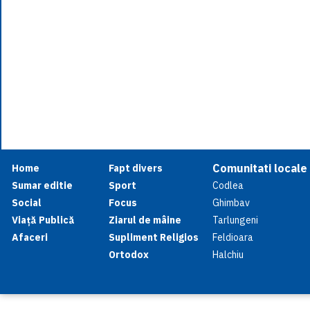
Comunitati locale
Home
Fapt divers
Sumar editie
Sport
Codlea
Social
Focus
Ghimbav
Viață Publică
Ziarul de mâine
Tarlungeni
Afaceri
Supliment Religios
Feldioara
Ortodox
Halchiu