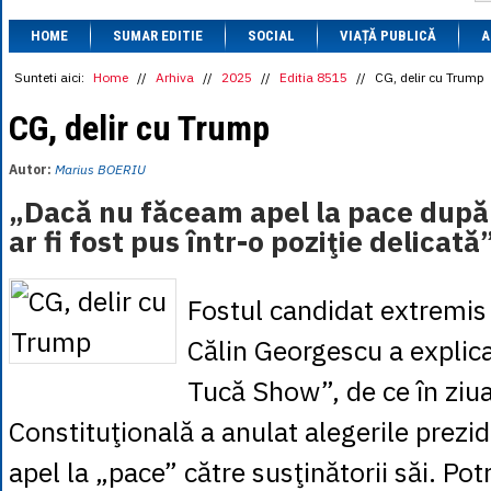
1 BRL
= 0.7714 
HOME
SUMAR EDITIE
SOCIAL
VIAȚĂ PUBLICĂ
1 CAD
= 3.1559 
A
1 CHF
= 5.2813 
1 CNY
= 0.6015 
Sunteti aici:
Home
//
Arhiva
//
2025
//
Editia 8515
//
CG, delir cu Trump
1 CZK
= 0.1993 
1 DKK
= 0.6668 
CG, delir cu Trump
1 EGP
= 0.0860 
1 HUF
= 1.2223 
Autor:
Marius BOERIU
1 INR
= 0.0513 
1 JPY
= 3.0556 
„Dacă nu făceam apel la pace după
1 KRW
= 0.3047 
ar fi fost pus într-o poziţie delicată
1 MDL
= 0.2538 
1 MXN
= 0.2227 
1 NOK
= 0.4191 
1 NZD
= 2.6097 
Fostul candidat extremis 
1 PLN
= 1.1646 
1 RSD
= 0.0425 
Călin Georgescu a explica
1 RUB
= 0.0530 
1 SEK
= 0.4526 
Tucă Show”, de ce în ziua
1 TRY
= 0.1141 
1 UAH
= 0.1048 
Constituţională a anulat alegerile prezid
1 XDR
= 5.9383 
1 ZAR
= 0.2318 
apel la „pace” către susţinătorii săi. Potri