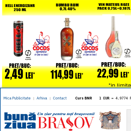
Mica Publicitate
Arhiva
Contact
|
|
Curs BNR
1 EUR
= 4.9774 
1 USD
= 4.3833 
1 GBP
= 5.8304 
1 XAU
= 464.461
1 AED
= 1.1933 
1 AUD
= 2.7957 
1 BGN
= 2.5449 