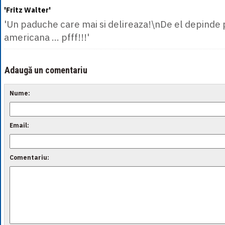
'Fritz Walter'
'Un paduche care mai si delireaza!\nDe el depinde p
americana ... pfff!!!'
Adaugă un comentariu
Nume:
Email:
Comentariu: