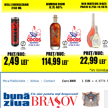
Mica Publicitate
Arhiva
Contact
|
|
Curs BNR
1 EUR
= 4.9774 
1 USD
= 4.3833 
1 GBP
= 5.8304 
1 XAU
= 464.461
1 AED
= 1.1933 
1 AUD
= 2.7957 
1 BGN
= 2.5449 