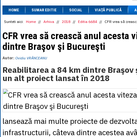
1 BRL
= 0.7714 
HOME
SUMAR EDITIE
SOCIAL
VIAȚĂ PUBLICĂ
1 CAD
= 3.1559 
A
1 CHF
= 5.2813 
1 CNY
= 0.6015 
Sunteti aici:
Home
//
Arhiva
//
2018
//
Editia 6684
//
CFR vrea să crească
1 CZK
= 0.1993 
1 DKK
= 0.6668 
CFR vrea să crească anul acesta vi
1 EGP
= 0.0860 
dintre Braşov şi Bucureşti
1 HUF
= 1.2223 
1 INR
= 0.0513 
1 JPY
= 3.0556 
Autor:
Ovidiu VRÂNCEANU
1 KRW
= 0.3047 
1 MDL
= 0.2538 
Reabilitarea a 84 km dintre Braşov 
1 MXN
= 0.2227 
un alt proiect lansat în 2018
1 NOK
= 0.4191 
1 NZD
= 2.6097 
1 PLN
= 1.1646 
1 RSD
= 0.0425 
1 RUB
= 0.0530 
1 SEK
= 0.4526 
1 TRY
= 0.1141 
1 UAH
= 0.1048 
lansează mai multe proiecte de dezvolta
1 XDR
= 5.9383 
1 ZAR
= 0.2318 
infrastructurii, câteva dintre acestea av