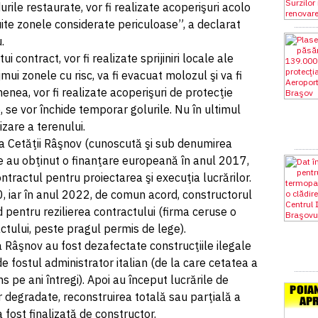
urile restaurate, vor fi realizate acoperişuri acolo
ite zonele considerate periculoase”, a declarat
u.
 contract, vor fi realizate sprijiniri locale ale
mui zonele cu risc, va fi evacuat molozul şi va fi
enea, vor fi realizate acoperişuri de protecţie
 se vor închide temporar golurile. Nu în ultimul
lizare a terenului.
 a Cetăţii Râşnov (cunoscută şi sub denumirea
le au obţinut o finanţare europeană în anul 2017,
ntractul pentru proiectarea şi execuţia lucrărilor.
0, iar în anul 2022, de comun acord, constructorul
 pentru rezilierea contractului (firma ceruse o
tului, peste pragul permis de lege).
 Râşnov au fost dezafectate construcţiile ilegale
 fostul administrator italian (de la care cetatea a
 pe ani întregi). Apoi au început lucrările de
r degradate, reconstruirea totală sau parţială a
a fost finalizată de constructor.