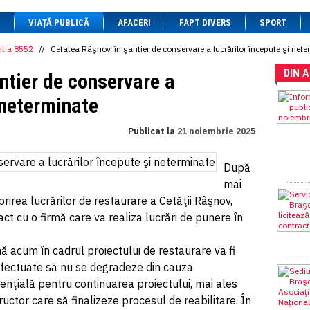
1 BRL
= 0.7714 RON
VIAȚĂ PUBLICĂ
1 CAD
= 3.1559 RON
AFACERI
FAPT DIVERS
SPORT
1 CHF
= 5.2813 RON
1 CNY
= 0.6015 RON
itia 8552
//
Cetatea Râşnov, în şantier de conservare a lucrărilor începute şi net
1 CZK
= 0.1993 RON
DIN 
1 DKK
= 0.6668 RON
ntier de conservare a
1 EGP
= 0.0860 RON
1 HUF
= 1.2223 RON
 neterminate
1 INR
= 0.0513 RON
1 JPY
= 3.0556 RON
Publicat la
21 noiembrie 2025
1 KRW
= 0.3047 RON
1 MDL
= 0.2538 RON
1 MXN
= 0.2227 RON
După
1 NOK
= 0.4191 RON
mai
1 NZD
= 2.6097 RON
1 PLN
= 1.1646 RON
rirea lucrărilor de restaurare a Cetăţii Râşnov,
1 RSD
= 0.0425 RON
ct cu o firmă care va realiza lucrări de punere în
1 RUB
= 0.0530 RON
1 SEK
= 0.4526 RON
1 TRY
= 0.1141 RON
nă acum în cadrul proiectului de restaurare va fi
1 UAH
= 0.1048 RON
a efectuate să nu se degradeze din cauza
1 XDR
= 5.9383 RON
enţială pentru continuarea proiectului, mai ales
1 ZAR
= 0.2318 RON
ctor care să finalizeze procesul de reabilitare. În