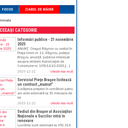
FOCUS
ZIARUL DE MÂINE
erminate
ACEEAȘI CATEGORIE
Informări publice - 21 noiembrie
2025
ANUNŢ Oraşul Râşnov cu sediul în
Piaţa Unirii nr. 12, Râşnov, judeţul
Braşov, anunţă publicul interesat
asupra emiterii Autorizaţiei de
Construire nr. 109/14.10.2025,[...]
2025-11-21
citeste mai mult
Serviciul Pieţe Braşov licitează
un contract „mamut”
Curăţenia pieţelor în următorii patru
ani este estimată la 35 milioane de
lei
2025-11-21
citeste mai mult
Sediul din Braşov al Asociaţilor
Naţionale a Surzilor intră în
renovare
Lucrările sunt estimate la 392.314