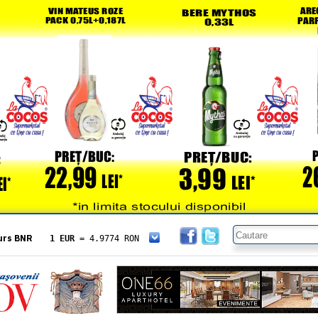
urs BNR
1 EUR
= 4.9774 RON
1 USD
= 4.3833 RON
1 GBP
= 5.8304 RON
1 XAU
= 464.4611 RON
1 AED
= 1.1933 RON
1 AUD
= 2.7957 RON
1 BGN
= 2.5449 RON