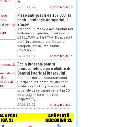
lei
2025-11-21
citeste mai mult
Plase anti-păsări de 139.000 lei
pentru protecţia Aeroportului
Braşov
Aeroportul Braşov a achiziţionat noi
sisteme anti-păsări, în valoare de
139.117,90 lei fără TVA. De această
dată, în vederea protejării zonei
aeroportuare de intruziunile
păsărilor,[...]
2025-11-21
citeste mai mult
Dat în judecată pentru
termopanele de pe o clădire din
Centrul Istoric al Braşovului
În ultimii doi ani, departamentul
Disciplina în Construcţii din cadrul
Poliţiei Locale Braşov a sesizat
organele de cercetare penală în 20
de situaţii în care nu a fost
respectată[...]
2025-11-21
citeste mai mult