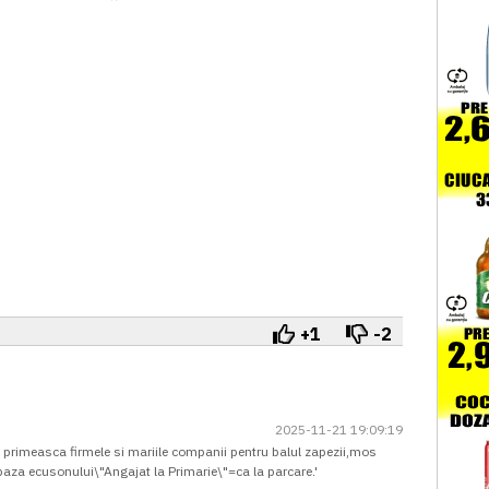
+1
-2
2025-11-21 19:09:19
primeasca firmele si mariile companii pentru balul zapezii,mos
 baza ecusonului\"Angajat la Primarie\"=ca la parcare.'