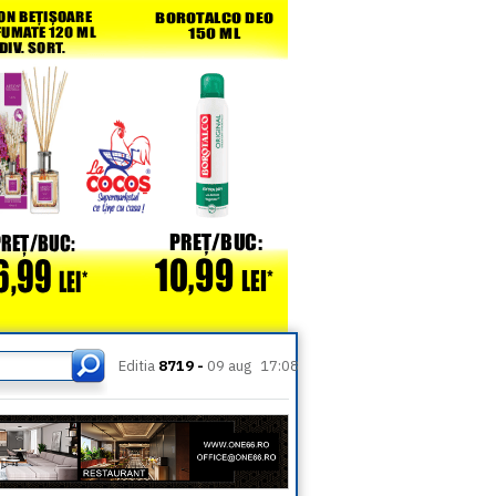
Editia
8719 -
09 aug
17:08