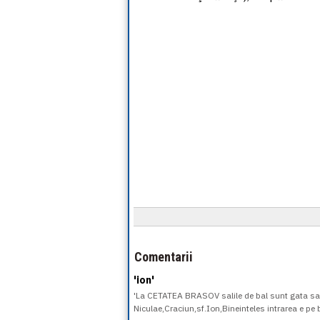
Comentarii
'ion'
'La CETATEA BRASOV salile de bal sunt gata sa 
Niculae,Craciun,sf.Ion,Bineinteles intrarea e pe