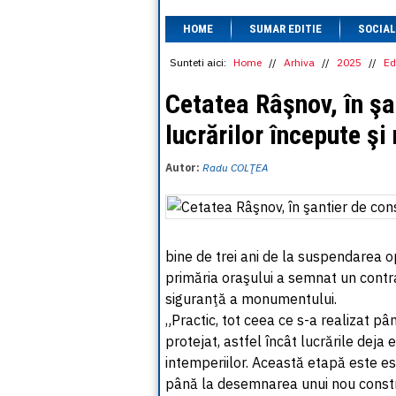
HOME
SUMAR EDITIE
SOCIAL
Sunteti aici:
Home
//
Arhiva
//
2025
//
Ed
Cetatea Râşnov, în şa
lucrărilor începute şi
Autor:
Radu COLŢEA
bine de trei ani de la suspendarea op
primăria oraşului a semnat un contra
siguranţă a monumentului.
„Practic, tot ceea ce s-a realizat pâ
protejat, astfel încât lucrările dej
intemperiilor. Această etapă este es
până la desemnarea unui nou constru