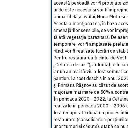
această perioadă vor fi protejate zid
unde este necesar şi vor fi împrejmu
primarul Râşnovului, Horia Motresc
Acesta a menţionat că, în baza acestui
amenajărilor sensibile, se vor împrej
tăiată vegetaţia parazitară. De asem
temporare, vor fi amplasate prelate,
rând, vor fi realizate lucrări de stabi
Pentru restaurarea Incintei de Vest
„Cetatea de sus”), autorităţile loca
iar un an mai târziu a fost semnat co
Şantierul a fost deschis în anul 202
şi Primăria Râşnov au căzut de acord
majorare mai mare de 50% a contrac
În perioada 2020 - 2022, la Cetatea
realizate în perioada 2000 – 2006 de
fost recuperată după un proces întins
restaurare (consolidare a porţiunilo
unor turnuri şi căsuţe), etapă ce nu 