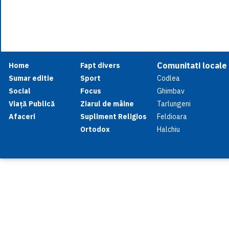
Comunitati locale
Home
Fapt divers
Sumar editie
Sport
Codlea
Social
Focus
Ghimbav
Viață Publică
Ziarul de mâine
Tarlungeni
Afaceri
Supliment Religios
Feldioara
Ortodox
Halchiu