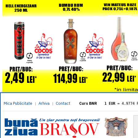
Mica Publicitate
Arhiva
Contact
|
|
Curs BNR
1 EUR
= 4.9774 
1 USD
= 4.3833 
1 GBP
= 5.8304 
1 XAU
= 464.461
1 AED
= 1.1933 
1 AUD
= 2.7957 
1 BGN
= 2.5449 