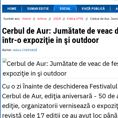
1 BRL
= 0.7714 
HOME
SUMAR EDITIE
SOCIAL
VIAȚĂ PUBLICĂ
1 CAD
= 3.1559 
A
1 CHF
= 5.2813 
1 CNY
= 0.6015 
Sunteti aici:
Home
//
Arhiva
//
2018
//
Editia 6791
//
Cerbul de Aur: Jumăt
1 CZK
= 0.1993 
1 DKK
= 0.6668 
Cerbul de Aur: Jumătate de veac d
1 EGP
= 0.0860 
într-o expoziţie in şi outdoor
1 HUF
= 1.2223 
1 INR
= 0.0513 
1 JPY
= 3.0556 
Autor:
Adina CHIRVASĂ
1 KRW
= 0.3047 
1 MDL
= 0.2538 
1 MXN
= 0.2227 
1 NOK
= 0.4191 
1 NZD
= 2.6097 
1 PLN
= 1.1646 
1 RSD
= 0.0425 
Cu o zi înainte de deschiderea Festivalul
1 RUB
= 0.0530 
1 SEK
= 0.4526 
Cerbul de Aur, ediţia aniversară - 50 de 
1 TRY
= 0.1141 
1 UAH
= 0.1048 
ediţie, organizatorii vernisează o expoziţ
1 XDR
= 5.9383 
1 ZAR
= 0.2318 
revistă cele 17 ediţii ce au avut loc pân