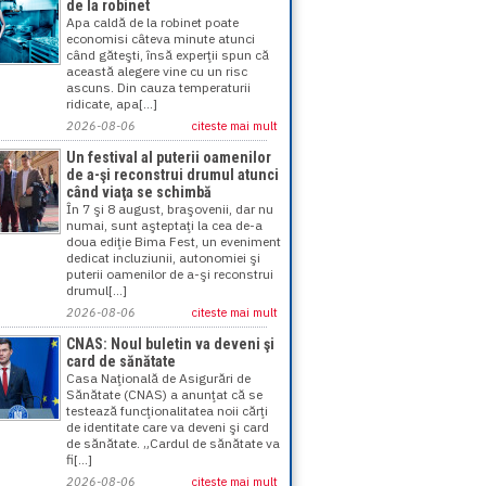
de la robinet
Apa caldă de la robinet poate
economisi câteva minute atunci
când găteşti, însă experţii spun că
această alegere vine cu un risc
ascuns. Din cauza temperaturii
ridicate, apa[...]
2026-08-06
citeste mai mult
Un festival al puterii oamenilor
de a-şi reconstrui drumul atunci
când viaţa se schimbă
În 7 şi 8 august, braşovenii, dar nu
numai, sunt aşteptaţi la cea de-a
doua ediţie Bima Fest, un eveniment
dedicat incluziunii, autonomiei şi
puterii oamenilor de a-şi reconstrui
drumul[...]
2026-08-06
citeste mai mult
CNAS: Noul buletin va deveni şi
card de sănătate
Casa Naţională de Asigurări de
Sănătate (CNAS) a anunţat că se
testează funcţionalitatea noii cărţi
de identitate care va deveni şi card
de sănătate. „Cardul de sănătate va
fi[...]
2026-08-06
citeste mai mult