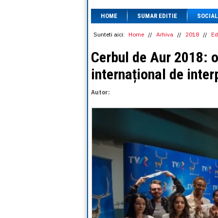
HOME
SUMAR EDITIE
SOCIAL
Sunteti aici:
Home
//
Arhiva
//
2018
//
Ed
Cerbul de Aur 2018: o
internațional de inter
Autor: