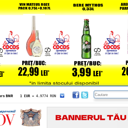
urs BNR
1 EUR
= 4.9774 RON
1 USD
= 4.3833 RON
1 GBP
= 5.8304 RON
1 XAU
= 464.4611 RON
1 AED
= 1.1933 RON
1 AUD
= 2.7957 RON
1 BGN
= 2.5449 RON