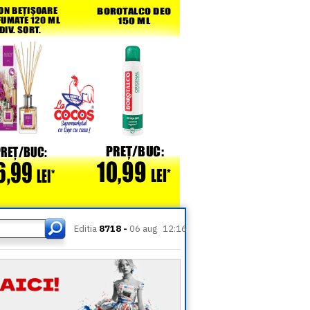
Editia
8718 -
06 aug
12:16