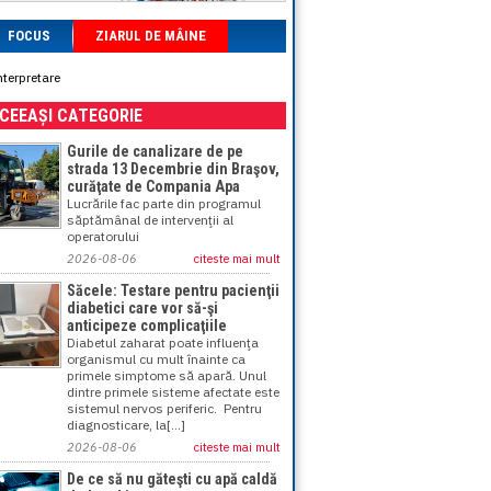
FOCUS
ZIARUL DE MÂINE
nterpretare
ACEEAȘI CATEGORIE
Gurile de canalizare de pe
strada 13 Decembrie din Braşov,
curăţate de Compania Apa
Lucrările fac parte din programul
săptămânal de intervenţii al
operatorului
2026-08-06
citeste mai mult
Săcele: Testare pentru pacienţii
diabetici care vor să-şi
anticipeze complicaţiile
Diabetul zaharat poate influenţa
organismul cu mult înainte ca
primele simptome să apară. Unul
dintre primele sisteme afectate este
sistemul nervos periferic. Pentru
diagnosticare, la[...]
2026-08-06
citeste mai mult
De ce să nu găteşti cu apă caldă