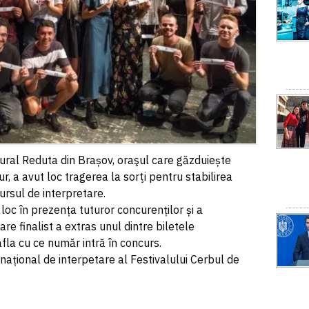
tural Reduta din Brașov, oraşul care găzduiește
r, a avut loc tragerea la sorţi pentru stabilirea
ncursul de interpretare.
loc în prezența tuturor concurenților și a
are finalist a extras unul dintre biletele
fla cu ce număr intră în concurs.
rnațional de interpetare al Festivalului Cerbul de