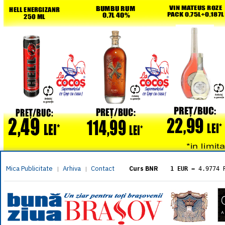
Mica Publicitate
Arhiva
Contact
|
|
Curs BNR
1 EUR
= 4.9774 
1 USD
= 4.3833 
1 GBP
= 5.8304 
1 XAU
= 464.461
1 AED
= 1.1933 
1 AUD
= 2.7957 
1 BGN
= 2.5449 