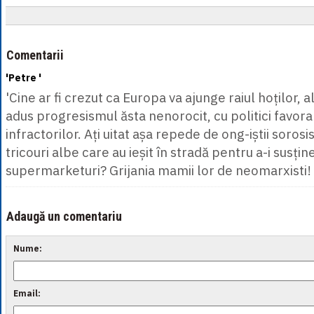
Comentarii
'Petre '
'Cine ar fi crezut ca Europa va ajunge raiul hoților, a
adus progresismul ăsta nenorocit, cu politici favorab
infractorilor. Ați uitat așa repede de ong-iștii sorosis
tricouri albe care au ieșit în stradă pentru a-i susține
supermarketuri? Grijania mamii lor de neomarxisti! 
Adaugă un comentariu
Nume:
Email: