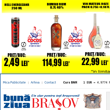
Mica Publicitate
Arhiva
Contact
|
|
Curs BNR
1 EUR
= 4.9774 
1 USD
= 4.3833 
1 GBP
= 5.8304 
1 XAU
= 464.461
1 AED
= 1.1933 
1 AUD
= 2.7957 
1 BGN
= 2.5449 