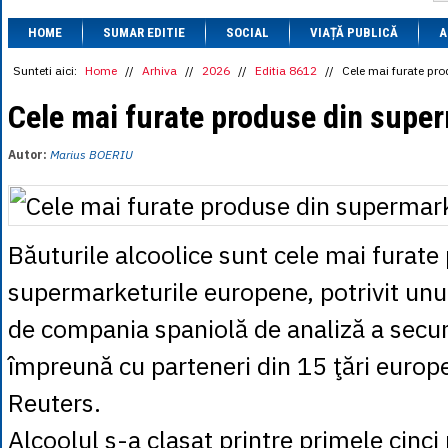
1 BRL
= 0.7714 
HOME
SUMAR EDITIE
SOCIAL
VIAȚĂ PUBLICĂ
1 CAD
= 3.1559 
A
1 CHF
= 5.2813 
1 CNY
= 0.6015 
Sunteti aici:
Home
//
Arhiva
//
2026
//
Editia 8612
//
Cele mai furate pr
1 CZK
= 0.1993 
1 DKK
= 0.6668 
Cele mai furate produse din supe
1 EGP
= 0.0860 
1 HUF
= 1.2223 
Autor:
Marius BOERIU
1 INR
= 0.0513 
1 JPY
= 3.0556 
1 KRW
= 0.3047 
1 MDL
= 0.2538 
1 MXN
= 0.2227 
Băuturile alcoolice sunt cele mai furate
1 NOK
= 0.4191 
1 NZD
= 2.6097 
supermarketurile europene, potrivit unui
1 PLN
= 1.1646 
1 RSD
= 0.0425 
de compania spaniolă de analiză a securi
1 RUB
= 0.0530 
1 SEK
= 0.4526 
împreună cu parteneri din 15 ţări europ
1 TRY
= 0.1141 
1 UAH
= 0.1048 
1 XDR
= 5.9383 
Reuters.
1 ZAR
= 0.2318 
Alcoolul s-a clasat printre primele cinc