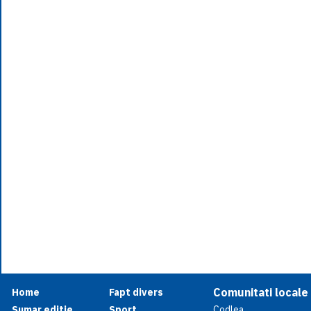
Comunitati locale
Home
Fapt divers
Sumar editie
Sport
Codlea