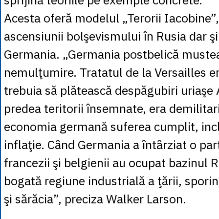
Acesta oferă modelul „Terorii Iacobine”,
ascensiunii bolşevismului în Rusia dar şi
Germania. „Germania postbelică muste
nemulţumire. Tratatul de la Versailles 
trebuia să plătească despăgubiri uriaşe A
predea teritorii însemnate, era demilitari
economia germană suferea cumplit, inclu
inflaţie. Când Germania a întârziat o part
francezii şi belgienii au ocupat bazinul 
bogată regiune industrială a ţării, spor
şi sărăcia”, preciza Walker Larson.