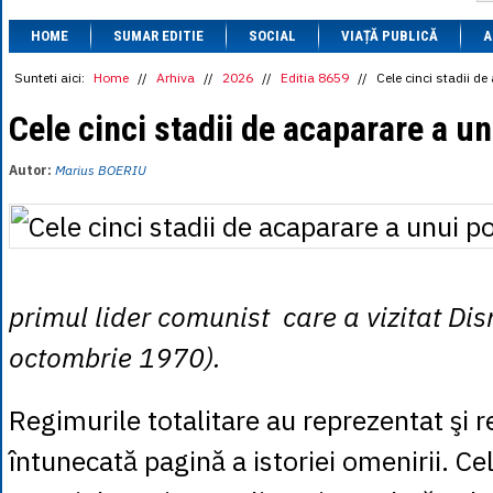
1 BRL
= 0.7714 
HOME
SUMAR EDITIE
SOCIAL
VIAȚĂ PUBLICĂ
1 CAD
= 3.1559 
A
1 CHF
= 5.2813 
1 CNY
= 0.6015 
Sunteti aici:
Home
//
Arhiva
//
2026
//
Editia 8659
//
Cele cinci stadii d
1 CZK
= 0.1993 
1 DKK
= 0.6668 
Cele cinci stadii de acaparare a u
1 EGP
= 0.0860 
1 HUF
= 1.2223 
Autor:
Marius BOERIU
1 INR
= 0.0513 
1 JPY
= 3.0556 
1 KRW
= 0.3047 
1 MDL
= 0.2538 
1 MXN
= 0.2227 
1 NOK
= 0.4191 
1 NZD
= 2.6097 
primul lider comunist care a vizitat Di
1 PLN
= 1.1646 
1 RSD
= 0.0425 
octombrie 1970).
1 RUB
= 0.0530 
1 SEK
= 0.4526 
1 TRY
= 0.1141 
Regimurile totalitare au reprezentat şi 
1 UAH
= 0.1048 
1 XDR
= 5.9383 
întunecată pagină a istoriei omenirii. C
1 ZAR
= 0.2318 