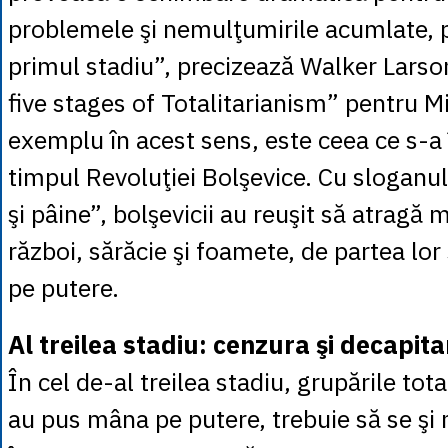
problemele şi nemulţumirile acumlate, 
primul stadiu”, precizează Walker Larson
five stages of Totalitarianism” pentru M
exemplu în acest sens, este ceea ce s-a
timpul Revoluţiei Bolşevice. Cu sloganu
şi pâine”, bolşevicii au reuşit să atragă 
război, sărăcie şi foamete, de partea lo
pe putere.
Al treilea stadiu: cenzura şi decapita
În cel de-al treilea stadiu, grupările tot
au pus mâna pe putere, trebuie să se şi 