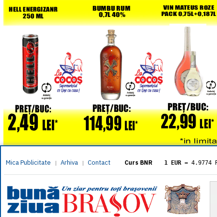
Mica Publicitate
Arhiva
Contact
|
|
Curs BNR
1 EUR
= 4.9774 
1 USD
= 4.3833 
1 GBP
= 5.8304 
1 XAU
= 464.461
1 AED
= 1.1933 
1 AUD
= 2.7957 
1 BGN
= 2.5449 