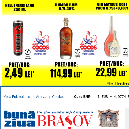
Mica Publicitate
Arhiva
Contact
|
|
Curs BNR
1 EUR
= 4.9774 
1 USD
= 4.3833 
1 GBP
= 5.8304 
1 XAU
= 464.461
1 AED
= 1.1933 
1 AUD
= 2.7957 
1 BGN
= 2.5449 