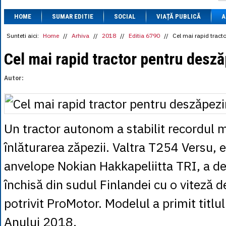
1 BRL
= 0.7714 
HOME
SUMAR EDITIE
SOCIAL
VIAȚĂ PUBLICĂ
1 CAD
= 3.1559 
A
1 CHF
= 5.2813 
1 CNY
= 0.6015 
Sunteti aici:
Home
//
Arhiva
//
2018
//
Editia 6790
//
Cel mai rapid tract
1 CZK
= 0.1993 
1 DKK
= 0.6668 
Cel mai rapid tractor pentru desză
1 EGP
= 0.0860 
1 HUF
= 1.2223 
Autor:
1 INR
= 0.0513 
1 JPY
= 3.0556 
1 KRW
= 0.3047 
1 MDL
= 0.2538 
1 MXN
= 0.2227 
Un tractor autonom a stabilit recordul 
1 NOK
= 0.4191 
1 NZD
= 2.6097 
înlăturarea zăpezii. Valtra T254 Versu, 
1 PLN
= 1.1646 
1 RSD
= 0.0425 
anvelope Nokian Hakkapeliitta TRI, a d
1 RUB
= 0.0530 
1 SEK
= 0.4526 
închisă din sudul Finlandei cu o viteză
1 TRY
= 0.1141 
1 UAH
= 0.1048 
1 XDR
= 5.9383 
potrivit ProMotor. Modelul a primit titlu
1 ZAR
= 0.2318 
Anului 2018.