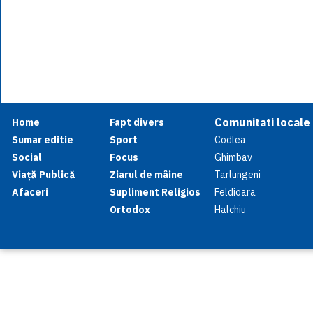
Comunitati locale
Home
Fapt divers
Sumar editie
Sport
Codlea
Social
Focus
Ghimbav
Viață Publică
Ziarul de mâine
Tarlungeni
Afaceri
Supliment Religios
Feldioara
Ortodox
Halchiu