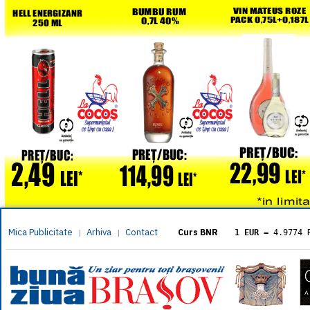
Mica Publicitate
Arhiva
Contact
|
|
Curs BNR
1 EUR
= 4.9774 
1 USD
= 4.3833 
1 GBP
= 5.8304 
1 XAU
= 464.461
1 AED
= 1.1933 
1 AUD
= 2.7957 
1 BGN
= 2.5449 