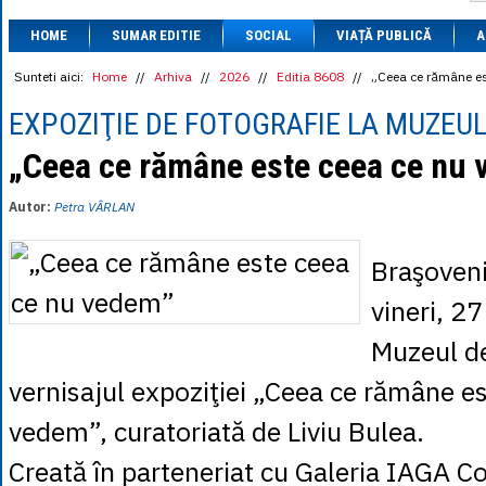
1 BRL
= 0.7714 
HOME
SUMAR EDITIE
SOCIAL
VIAȚĂ PUBLICĂ
1 CAD
= 3.1559 
A
1 CHF
= 5.2813 
1 CNY
= 0.6015 
Sunteti aici:
Home
//
Arhiva
//
2026
//
Editia 8608
//
„Ceea ce rămâne e
1 CZK
= 0.1993 
1 DKK
= 0.6668 
EXPOZIŢIE DE FOTOGRAFIE LA MUZEUL
1 EGP
= 0.0860 
1 HUF
= 1.2223 
„Ceea ce rămâne este ceea ce nu
1 INR
= 0.0513 
1 JPY
= 3.0556 
Autor:
Petra VÂRLAN
1 KRW
= 0.3047 
1 MDL
= 0.2538 
1 MXN
= 0.2227 
Braşoveni
1 NOK
= 0.4191 
1 NZD
= 2.6097 
vineri, 27
1 PLN
= 1.1646 
1 RSD
= 0.0425 
Muzeul de
1 RUB
= 0.0530 
1 SEK
= 0.4526 
vernisajul expoziţiei „Ceea ce rămâne e
1 TRY
= 0.1141 
1 UAH
= 0.1048 
vedem”, curatoriată de Liviu Bulea.
1 XDR
= 5.9383 
1 ZAR
= 0.2318 
Creată în parteneriat cu Galeria IAGA C