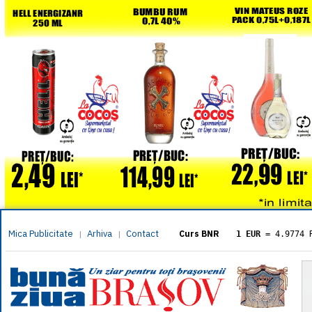
Mica Publicitate
Arhiva
Contact
|
|
Curs BNR
1 EUR
= 4.9774 
1 USD
= 4.3833 
1 GBP
= 5.8304 
1 XAU
= 464.461
1 AED
= 1.1933 
1 AUD
= 2.7957 
1 BGN
= 2.5449 