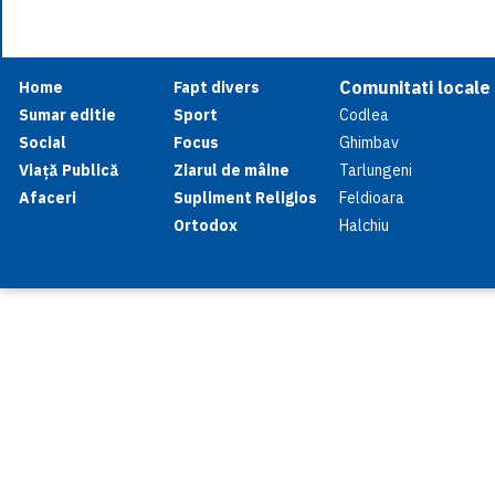
Comunitati locale
Home
Fapt divers
Sumar editie
Sport
Codlea
Social
Focus
Ghimbav
Viață Publică
Ziarul de mâine
Tarlungeni
Afaceri
Supliment Religios
Feldioara
Ortodox
Halchiu