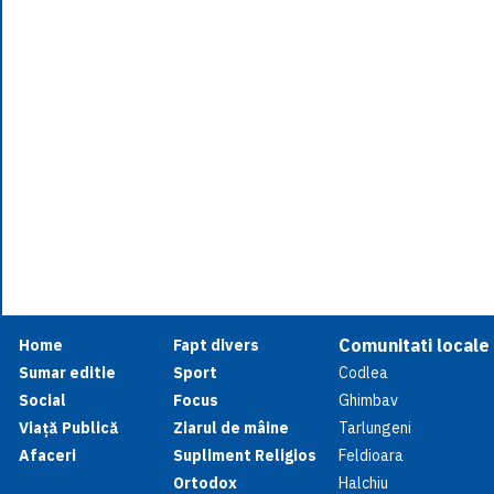
Comunitati locale
Home
Fapt divers
Sumar editie
Sport
Codlea
Social
Focus
Ghimbav
Viață Publică
Ziarul de mâine
Tarlungeni
Afaceri
Supliment Religios
Feldioara
Ortodox
Halchiu