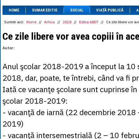
1 BRL
= 0.7714 
HOME
SUMAR EDITIE
SOCIAL
VIAȚĂ PUBLICĂ
1 CAD
= 3.1559 
A
1 CHF
= 5.2813 
1 CNY
= 0.6015 
Sunteti aici:
Home
//
Arhiva
//
2018
//
Editia 6807
//
Ce zile libere vor a
1 CZK
= 0.1993 
1 DKK
= 0.6668 
Ce zile libere vor avea copiii în ac
1 EGP
= 0.0860 
1 HUF
= 1.2223 
Autor:
1 INR
= 0.0513 
1 JPY
= 3.0556 
1 KRW
= 0.3047 
Anul şcolar 2018-2019 a început la 10
1 MDL
= 0.2538 
1 MXN
= 0.2227 
2018, dar, poate, te întrebi, când va fi 
1 NOK
= 0.4191 
1 NZD
= 2.6097 
Iată ce vacanţe şcolare sunt cuprinse în
1 PLN
= 1.1646 
1 RSD
= 0.0425 
şcolar 2018-2019:
1 RUB
= 0.0530 
1 SEK
= 0.4526 
- vacanţă de iarnă (22 decembrie 2018 
1 TRY
= 0.1141 
1 UAH
= 0.1048 
2019)
1 XDR
= 5.9383 
1 ZAR
= 0.2318 
- vacanţă intersemestrială (2 – 10 febr