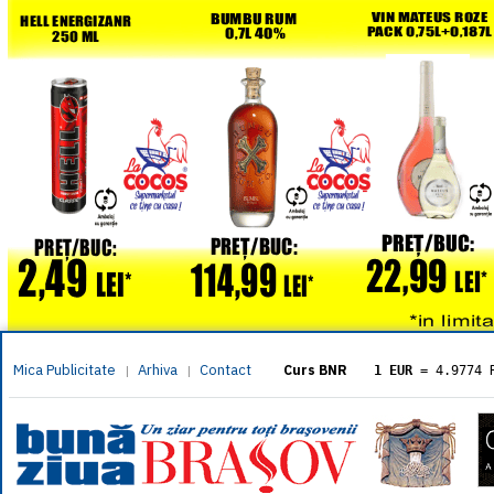
Mica Publicitate
Arhiva
Contact
|
|
Curs BNR
1 EUR
= 4.9774 
1 USD
= 4.3833 
1 GBP
= 5.8304 
1 XAU
= 464.461
1 AED
= 1.1933 
1 AUD
= 2.7957 
1 BGN
= 2.5449 