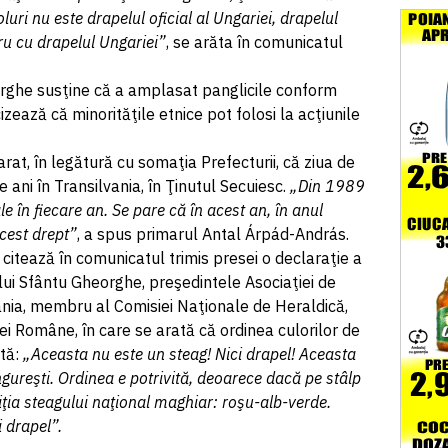
uri nu este drapelul oficial al Ungariei, drapelul
ru cu drapelul Ungariei”
, se arăta în comunicatul
ghe susţine că a amplasat panglicile conform
izează că minorităţile etnice pot folosi la acţiunile
at, în legătură cu somaţia Prefecturii, că ziua de
ani în Transilvania, în Ţinutul Secuiesc.
„Din 1989
 în fiecare an. Se pare că în acest an, în anul
acest drept”
, a spus primarul Antal Árpád-András.
itează în comunicatul trimis presei o declaraţie a
ului Sfântu Gheorghe, preşedintele Asociaţiei de
vania, membru al Comisiei Naţionale de Heraldică,
ei Române, în care se arată că ordinea culorilor de
ită:
„Aceasta nu este un steag! Nici drapel! Aceasta
ngureşti. Ordinea e potrivită, deoarece dacă pe stâlp
ţia steagului naţional maghiar: roşu-alb-verde.
i drapel”.