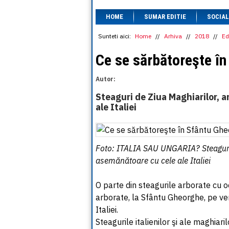
HOME
SUMAR EDITIE
SOCIAL
Sunteti aici:
Home
//
Arhiva
//
2018
//
Ed
Ce se sărbătoreşte î
Autor:
Steaguri de Ziua Maghiarilor, 
ale Italiei
Foto: ITALIA SAU UNGARIA? Steaguri d
asemănătoare cu cele ale Italiei
O parte din steagurile arborate cu oc
arborate, la Sfântu Gheorghe, pe ver
Italiei.
Steagurile italienilor şi ale maghiaril