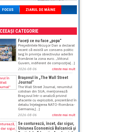
FOCUS
ZIARUL DE MÂINE
ACEEAȘI CATEGORIE
Faceţi ce nu face „popa”
Preşedintele Nicuşor Dan a declarat
recent că există un consens politic
larg în privinţa obiectivului aderării
României la zona euro. „Viitorul
Guvern, indiferent de compoziţia[...]
2026-08-06
citeste mai mult
Braşovul în „The Wall Street
Journal”
The Wall Street Journal, renumitul
cotidian din SUA, menţionează
Braşovul într-o analiză privind
afacerile cu explozibili, prezentând în
detaliu înţelegerea NATO-România-
Germania,[...]
2026-08-06
citeste mai mult
Se conturează, încet, dar sigur,
Uniunea Economică Balcanică şi