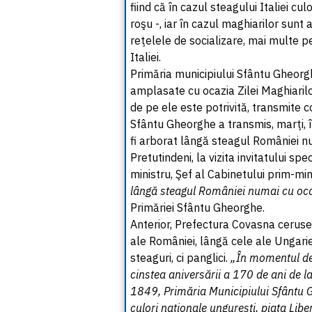
fiind că în cazul steagului Italiei cu
roşu -, iar în cazul maghiarilor sunt
reţelele de socializare, mai multe p
Italiei.
Primăria municipiului Sfântu Gheorg
amplasate cu ocazia Zilei Maghiarilo
de pe ele este potrivită, transmite 
Sfântu Gheorghe a transmis, marţi, 
fi arborat lângă steagul României nu
Pretutindeni, la vizita invitatului spe
ministru, Şef al Cabinetului prim-min
lângă steagul României numai cu ocaz
Primăriei Sfântu Gheorghe.
Anterior, Prefectura Covasna cerus
ale României, lângă cele ale Ungarie
steaguri, ci panglici.
„În momentul de
cinstea aniversării a 170 de ani de 
1849, Primăria Municipiului Sfântu G
culori naţionale ungureşti, piaţa Libe