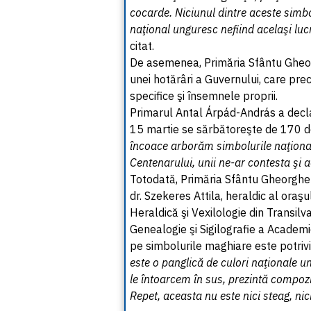
cocarde. Niciunul dintre aceste simbol
naţional unguresc nefiind acelaşi luc
citat.
De asemenea, Primăria Sfântu Gheor
unei hotărâri a Guvernului, care prec
specifice şi însemnele proprii.
Primarul Antal Árpád-András a declar
15 martie se sărbătoreşte de 170 de 
încoace arborăm simbolurile naţionale
Centenarului, unii ne-ar contesta şi 
Totodată, Primăria Sfântu Gheorghe c
dr. Szekeres Attila, heraldic al oraş
Heraldică şi Vexilologie din Transil
Genealogie şi Sigilografie a Academi
pe simbolurile maghiare este potriv
este o panglică de culori naţionale u
le întoarcem în sus, prezintă compozi
Repet, aceasta nu este nici steag, nic