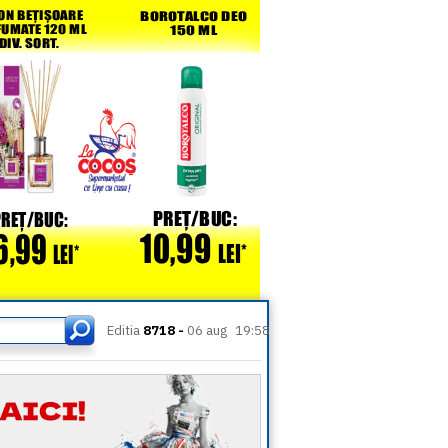
Editia
8718 -
06 aug
19:58