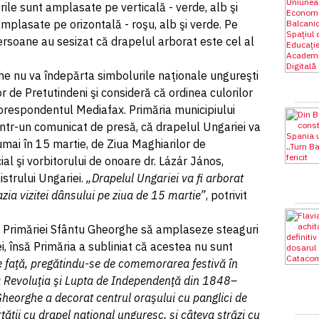
lorile sunt amplasate pe verticală - verde, alb şi
 amplasate pe orizontală - roşu, alb şi verde. Pe
ersoane au sesizat că drapelul arborat este cel al
he nu va îndepărta simbolurile naţionale ungureşti
r de Pretutindeni şi consideră că ordinea culorilor
corespondentul Mediafax. Primăria municipiului
într-un comunicat de presă, că drapelul Ungariei va
mai în 15 martie, de Ziua Maghiarilor de
cial şi vorbitorului de onoare dr. Lázár János,
istrului Ungariei.
„Drapelul Ungariei va fi arborat
ia vizitei dânsului pe ziua de 15 martie”
, potrivit
e Primăriei Sfântu Gheorghe să amplaseze steaguri
i, însă Primăria a subliniat că acestea nu sunt
 faţă, pregătindu-se de comemorarea festivă în
la Revoluţia şi Lupta de Independenţă din 1848–
heorghe a decorat centrul oraşului cu panglici de
rtăţii cu drapel naţional unguresc, şi câteva străzi cu