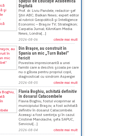
Spaţiul de Educaţie Academică
Digitală
Prof. dr. Liviu Pandele, redactor-şef
Ştiri ABC; Balkan News; expert editor
al rubricii Geopolitică şi Intelligence
Economic – Braşov TV; Strategikon;
Carpatia Jurnal; KAmKam Media
News, Londra[...]
2026-08-06
citeste mai mult
Din Braşov, au construit în
Spania un mic „Turn Babel”
fericit
Povestea impresionantă a unei
familii care a deschis şcoala pe care
nu o găsea pentru propriul copil,
diagnosticat cu sindrom Asperger
2026-08-05
citeste mai mult
Flavia Boghiu, achitată definitiv
în dosarul Catacombele
Flavia Boghiu, fostul viceprimar al
municipiului Braşov, a fost achitată
definitiv în dosarul Catacombele.
Aceeaşi a fost sentinţa şi în cazul
Cristinei Manolache, şefa SAPUC,
Serviciul[...]
2026-08-04
citeste mai mult