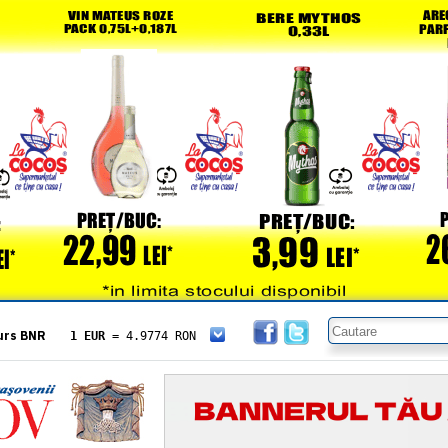
urs BNR
1 EUR
= 4.9774 RON
1 USD
= 4.3833 RON
1 GBP
= 5.8304 RON
1 XAU
= 464.4611 RON
1 AED
= 1.1933 RON
1 AUD
= 2.7957 RON
1 BGN
= 2.5449 RON