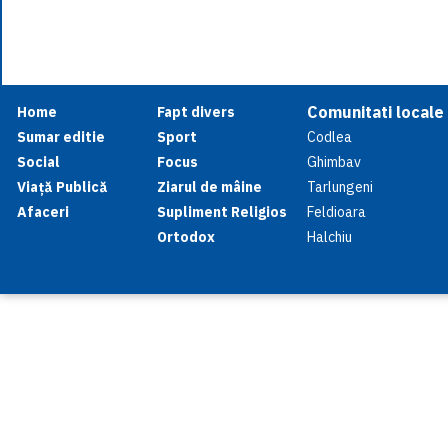
Comunitati locale
Home
Fapt divers
Sumar editie
Sport
Codlea
Social
Focus
Ghimbav
Viață Publică
Ziarul de mâine
Tarlungeni
Afaceri
Supliment Religios
Feldioara
Ortodox
Halchiu