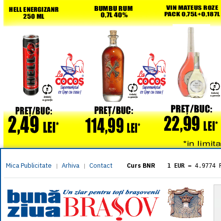
Mica Publicitate
Arhiva
Contact
|
|
Curs BNR
1 EUR
= 4.9774 
1 USD
= 4.3833 
1 GBP
= 5.8304 
1 XAU
= 464.461
1 AED
= 1.1933 
1 AUD
= 2.7957 
1 BGN
= 2.5449 