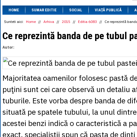
1 BRL
= 0.7714 
HOME
SUMAR EDITIE
SOCIAL
VIAȚĂ PUBLICĂ
1 CAD
= 3.1559 
A
1 CHF
= 5.2813 
1 CNY
= 0.6015 
Sunteti aici:
Home
//
Arhiva
//
2015
//
Editia 6083
//
Ce reprezintă banda
1 CZK
= 0.1993 
1 DKK
= 0.6668 
Ce reprezintă banda de pe tubul pa
1 EGP
= 0.0860 
1 HUF
= 1.2223 
Autor:
1 INR
= 0.0513 
1 JPY
= 3.0556 
1 KRW
= 0.3047 
1 MDL
= 0.2538 
1 MXN
= 0.2227 
Majoritatea oamenilor folosesc pastă de 
1 NOK
= 0.4191 
1 NZD
= 2.6097 
puţini sunt cei care observă un detaliu a
1 PLN
= 1.1646 
1 RSD
= 0.0425 
tuburile. Este vorba despre banda de dife
1 RUB
= 0.0530 
1 SEK
= 0.4526 
situată pe spatele tubului, la unul dintr
1 TRY
= 0.1141 
1 UAH
= 0.1048 
1 XDR
= 5.9383 
acestei benzi indică o caracteristică a pa
1 ZAR
= 0.2318 
exact, specialiştii spun că pasta de dinţ