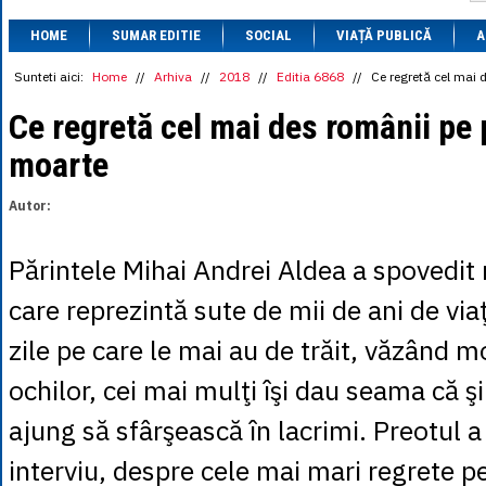
1 BRL
= 0.7714 
HOME
SUMAR EDITIE
SOCIAL
VIAȚĂ PUBLICĂ
1 CAD
= 3.1559 
A
1 CHF
= 5.2813 
1 CNY
= 0.6015 
Sunteti aici:
Home
//
Arhiva
//
2018
//
Editia 6868
//
Ce regretă cel mai 
1 CZK
= 0.1993 
1 DKK
= 0.6668 
Ce regretă cel mai des românii pe 
1 EGP
= 0.0860 
moarte
1 HUF
= 1.2223 
1 INR
= 0.0513 
1 JPY
= 3.0556 
Autor:
1 KRW
= 0.3047 
1 MDL
= 0.2538 
1 MXN
= 0.2227 
Părintele Mihai Andrei Aldea a spovedit
1 NOK
= 0.4191 
1 NZD
= 2.6097 
care reprezintă sute de mii de ani de via
1 PLN
= 1.1646 
1 RSD
= 0.0425 
zile pe care le mai au de trăit, văzând m
1 RUB
= 0.0530 
1 SEK
= 0.4526 
ochilor, cei mai mulţi îşi dau seama că şi-
1 TRY
= 0.1141 
1 UAH
= 0.1048 
ajung să sfârşească în lacrimi. Preotul a 
1 XDR
= 5.9383 
1 ZAR
= 0.2318 
interviu, despre cele mai mari regrete pe