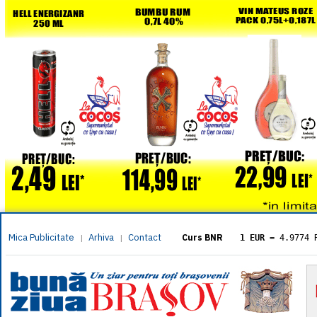
Mica Publicitate
Arhiva
Contact
|
|
Curs BNR
1 EUR
= 4.9774 
1 USD
= 4.3833 
1 GBP
= 5.8304 
1 XAU
= 464.461
1 AED
= 1.1933 
1 AUD
= 2.7957 
1 BGN
= 2.5449 