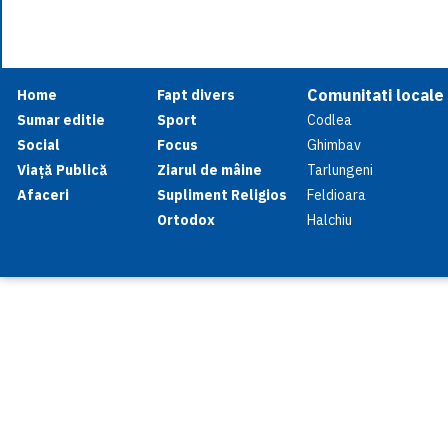
Comunitati locale
Home
Fapt divers
Sumar editie
Sport
Codlea
Social
Focus
Ghimbav
Viață Publică
Ziarul de mâine
Tarlungeni
Afaceri
Supliment Religios
Feldioara
Ortodox
Halchiu