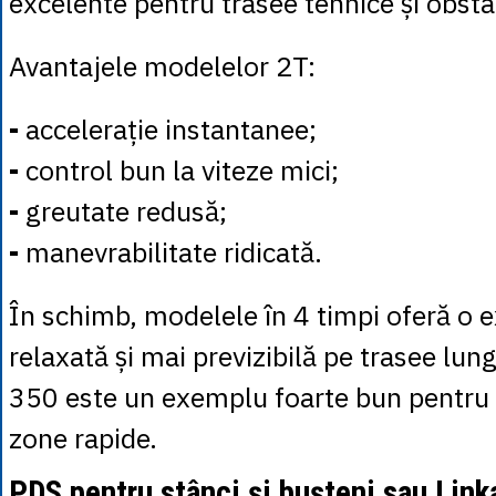
excelente pentru trasee tehnice și obstac
Avantajele modelelor 2T:
-
accelerație instantanee;
-
control bun la viteze mici;
-
greutate redusă;
-
manevrabilitate ridicată.
În schimb, modelele în 4 timpi oferă o 
relaxată și mai previzibilă pe trasee lu
350 este un exemplu foarte bun pentru 
zone rapide.
PDS pentru stânci și bușteni sau Link