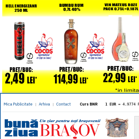
Mica Publicitate
Arhiva
Contact
|
|
Curs BNR
1 EUR
= 4.9774 
1 USD
= 4.3833 
1 GBP
= 5.8304 
1 XAU
= 464.461
1 AED
= 1.1933 
1 AUD
= 2.7957 
1 BGN
= 2.5449 