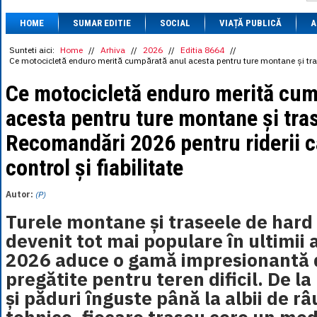
1 BRL
= 0.7714 
HOME
SUMAR EDITIE
SOCIAL
VIAȚĂ PUBLICĂ
1 CAD
= 3.1559 
A
1 CHF
= 5.2813 
1 CNY
= 0.6015 
Sunteti aici:
Home
//
Arhiva
//
2026
//
Editia 8664
//
Ce motocicletă enduro merită cumpărată anul acesta pentru ture montane și trase
1 CZK
= 0.1993 
1 DKK
= 0.6668 
Ce motocicletă enduro merită cum
1 EGP
= 0.0860 
1 HUF
= 1.2223 
acesta pentru ture montane și tra
1 INR
= 0.0513 
1 JPY
= 3.0556 
Recomandări 2026 pentru riderii c
1 KRW
= 0.3047 
1 MDL
= 0.2538 
control și fiabilitate
1 MXN
= 0.2227 
1 NOK
= 0.4191 
1 NZD
= 2.6097 
Autor:
(P)
1 PLN
= 1.1646 
1 RSD
= 0.0425 
Turele montane și traseele de hard
1 RUB
= 0.0530 
devenit tot mai populare în ultimii a
1 SEK
= 0.4526 
1 TRY
= 0.1141 
2026 aduce o gamă impresionantă 
1 UAH
= 0.1048 
pregătite pentru teren dificil. De la
1 XDR
= 5.9383 
1 ZAR
= 0.2318 
și păduri înguste până la albii de râ