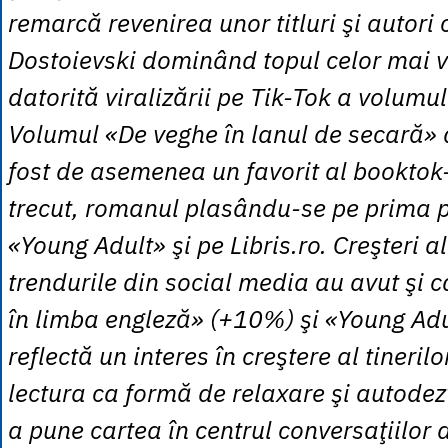
remarcă revenirea unor titluri şi autori c
Dostoievski dominând topul celor mai v
datorită viralizării pe Tik-Tok a volumu
Volumul «De veghe în lanul de secară» d
fost de asemenea un favorit al booktok-
trecut, romanul plasându-se pe prima po
«Young Adult» şi pe Libris.ro. Creşteri 
trendurile din social media au avut şi c
în limba engleză» (+10%) şi «Young Ad
reflectă un interes în creştere al tineril
lectura ca formă de relaxare şi autodezv
a pune cartea în centrul conversaţiilor 