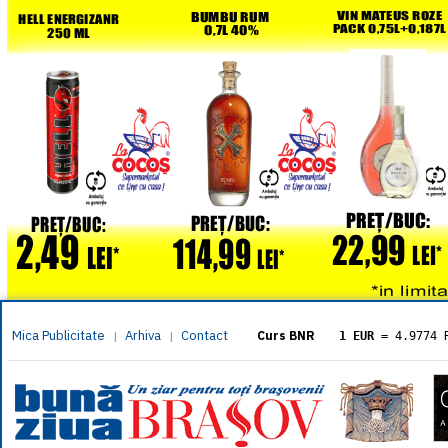
Mica Publicitate
Arhiva
Contact
|
|
Curs BNR
1 EUR
= 4.9774 
1 USD
= 4.3833 
1 GBP
= 5.8304 
1 XAU
= 464.461
1 AED
= 1.1933 
1 AUD
= 2.7957 
1 BGN
= 2.5449 