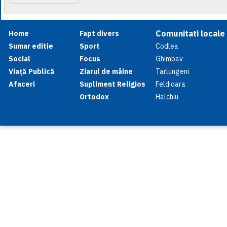
Comunitati locale
Home
Fapt divers
Sumar editie
Sport
Codlea
Social
Focus
Ghimbav
Viață Publică
Ziarul de mâine
Tarlungeni
Afaceri
Supliment Religios
Feldioara
Ortodox
Halchiu