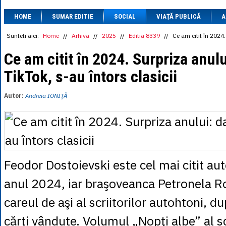
1 BRL
= 0.7714 
HOME
SUMAR EDITIE
SOCIAL
VIAȚĂ PUBLICĂ
1 CAD
= 3.1559 
A
1 CHF
= 5.2813 
1 CNY
= 0.6015 
Sunteti aici:
Home
//
Arhiva
//
2025
//
Editia 8339
//
Ce am citit în 2024.
1 CZK
= 0.1993 
1 DKK
= 0.6668 
Ce am citit în 2024. Surpriza anulu
1 EGP
= 0.0860 
TikTok, s-au întors clasicii
1 HUF
= 1.2223 
1 INR
= 0.0513 
1 JPY
= 3.0556 
Autor:
Andreia IONIŢĂ
1 KRW
= 0.3047 
1 MDL
= 0.2538 
1 MXN
= 0.2227 
1 NOK
= 0.4191 
1 NZD
= 2.6097 
1 PLN
= 1.1646 
1 RSD
= 0.0425 
Feodor Dostoievski este cel mai citit au
1 RUB
= 0.0530 
1 SEK
= 0.4526 
anul 2024, iar braşoveanca Petronela Rot
1 TRY
= 0.1141 
1 UAH
= 0.1048 
careul de aşi al scriitorilor autohtoni, 
1 XDR
= 5.9383 
1 ZAR
= 0.2318 
cărţi vândute. Volumul „Nopţi albe” al sc