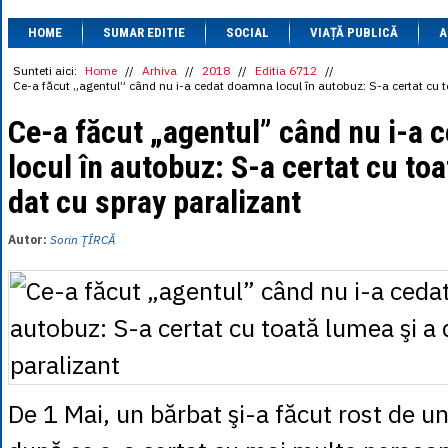
1 BRL
= 0.7714 
HOME
SUMAR EDITIE
SOCIAL
VIAȚĂ PUBLICĂ
1 CAD
= 3.1559 
A
1 CHF
= 5.2813 
1 CNY
= 0.6015 
Sunteti aici:
Home
//
Arhiva
//
2018
//
Editia 6712
//
Ce-a făcut „agentul” când nu i-a cedat doamna locul în autobuz: S-a certat cu t
1 CZK
= 0.1993 
1 DKK
= 0.6668 
Ce-a făcut „agentul” când nu i-a
1 EGP
= 0.0860 
1 HUF
= 1.2223 
locul în autobuz: S-a certat cu toa
1 INR
= 0.0513 
1 JPY
= 3.0556 
dat cu spray paralizant
1 KRW
= 0.3047 
1 MDL
= 0.2538 
1 MXN
= 0.2227 
Autor:
Sorin ŢÎRCĂ
1 NOK
= 0.4191 
1 NZD
= 2.6097 
1 PLN
= 1.1646 
1 RSD
= 0.0425 
1 RUB
= 0.0530 
1 SEK
= 0.4526 
1 TRY
= 0.1141 
1 UAH
= 0.1048 
1 XDR
= 5.9383 
De 1 Mai, un bărbat şi-a făcut rost de u
1 ZAR
= 0.2318 