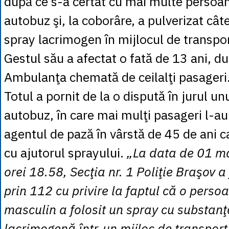
după ce s-a certat cu mai multe persoan
autobuz şi, la coborâre, a pulverizat câte
spray lacrimogen în mijlocul de transpo
Gestul său a afectat o fată de 13 ani, du
Ambulanţa chemată de ceilalţi pasageri
Totul a pornit de la o dispută în jurul un
autobuz, în care mai mulţi pasageri l-au
agentul de pază în vârstă de 45 de ani c
cu ajutorul sprayului.
„La data de 01 mai
orei 18.58, Secţia nr. 1 Poliţie Braşov a
prin 112 cu privire la faptul că o perso
masculin a folosit un spray cu substanţă
lacrimogenă într-un mijloc de transpor