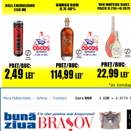
Mica Publicitate
Arhiva
Contact
|
|
Curs BNR
1 EUR
= 4.9774 
1 USD
= 4.3833 
1 GBP
= 5.8304 
1 XAU
= 464.461
1 AED
= 1.1933 
1 AUD
= 2.7957 
1 BGN
= 2.5449 