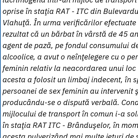
oprise în staţia RAT - ITC din Bulevard
Vlahuţă. În urma verificărilor efectuate 
rezultat că un bărbat în vârstă de 45 an
agent de pază, pe fondul consumului de
alcoolice, a avut o neînţelegere cu o p
feminin relativ la neacordarea unui loc l
acesta a folosit un limbaj indecent, în s
persoanei de sex feminin au intervenit ş
producându-se o dispută verbală. Con
mijlocului de transport în comun i-a sol
în staţia RAT ITC - Brânduşelor, în mom
acesta pulverizând mai multe jeturi de s