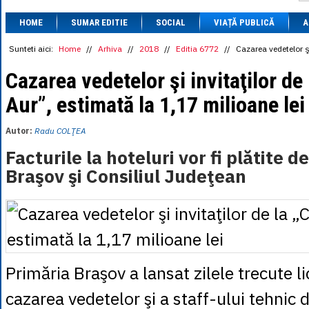
1 BRL
= 0.7714 
HOME
SUMAR EDITIE
SOCIAL
VIAȚĂ PUBLICĂ
1 CAD
= 3.1559 
A
1 CHF
= 5.2813 
1 CNY
= 0.6015 
Sunteti aici:
Home
//
Arhiva
//
2018
//
Editia 6772
//
Cazarea vedetelor şi
1 CZK
= 0.1993 
1 DKK
= 0.6668 
Cazarea vedetelor şi invitaţilor de
1 EGP
= 0.0860 
Aur”, estimată la 1,17 milioane lei
1 HUF
= 1.2223 
1 INR
= 0.0513 
1 JPY
= 3.0556 
Autor:
Radu COLŢEA
1 KRW
= 0.3047 
1 MDL
= 0.2538 
Facturile la hoteluri vor fi plătite d
1 MXN
= 0.2227 
Braşov şi Consiliul Judeţean
1 NOK
= 0.4191 
1 NZD
= 2.6097 
1 PLN
= 1.1646 
1 RSD
= 0.0425 
1 RUB
= 0.0530 
1 SEK
= 0.4526 
1 TRY
= 0.1141 
1 UAH
= 0.1048 
Primăria Braşov a lansat zilele trecute li
1 XDR
= 5.9383 
1 ZAR
= 0.2318 
cazarea vedetelor şi a staff-ului tehnic d