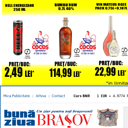
Mica Publicitate
Arhiva
Contact
|
|
Curs BNR
1 EUR
= 4.9774 
1 USD
= 4.3833 
1 GBP
= 5.8304 
1 XAU
= 464.461
1 AED
= 1.1933 
1 AUD
= 2.7957 
1 BGN
= 2.5449 