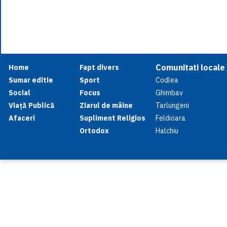
Comunitati locale
Home
Fapt divers
Sumar editie
Sport
Codlea
Social
Focus
Ghimbav
Viață Publică
Ziarul de mâine
Tarlungeni
Afaceri
Supliment Religios
Feldioara
Ortodox
Halchiu