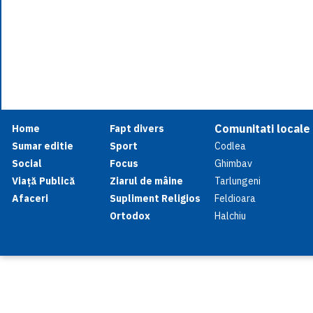
Comunitati locale
Home
Fapt divers
Sumar editie
Sport
Codlea
Social
Focus
Ghimbav
Viață Publică
Ziarul de mâine
Tarlungeni
Afaceri
Supliment Religios
Feldioara
Ortodox
Halchiu