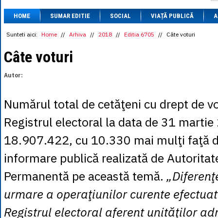
1 BRL
= 0.7714 
HOME
SUMAR EDITIE
SOCIAL
VIAȚĂ PUBLICĂ
1 CAD
= 3.1559 
A
1 CHF
= 5.2813 
1 CNY
= 0.6015 
Sunteti aici:
Home
//
Arhiva
//
2018
//
Editia 6705
//
Câte voturi
1 CZK
= 0.1993 
1 DKK
= 0.6668 
Câte voturi
1 EGP
= 0.0860 
1 HUF
= 1.2223 
Autor:
1 INR
= 0.0513 
1 JPY
= 3.0556 
1 KRW
= 0.3047 
Numărul total de cetăţeni cu drept de vot
1 MDL
= 0.2538 
1 MXN
= 0.2227 
Registrul electoral la data de 31 martie
1 NOK
= 0.4191 
1 NZD
= 2.6097 
18.907.422, cu 10.330 mai mulţi faţă d
1 PLN
= 1.1646 
1 RSD
= 0.0425 
informare publică realizată de Autoritat
1 RUB
= 0.0530 
1 SEK
= 0.4526 
Permanentă pe această temă.
„Diferenţ
1 TRY
= 0.1141 
1 UAH
= 0.1048 
urmare a operaţiunilor curente efectuat
1 XDR
= 5.9383 
1 ZAR
= 0.2318 
Registrul electoral aferent unităţilor ad