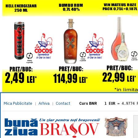
Mica Publicitate
Arhiva
Contact
|
|
Curs BNR
1 EUR
= 4.9774 
1 USD
= 4.3833 
1 GBP
= 5.8304 
1 XAU
= 464.461
1 AED
= 1.1933 
1 AUD
= 2.7957 
1 BGN
= 2.5449 