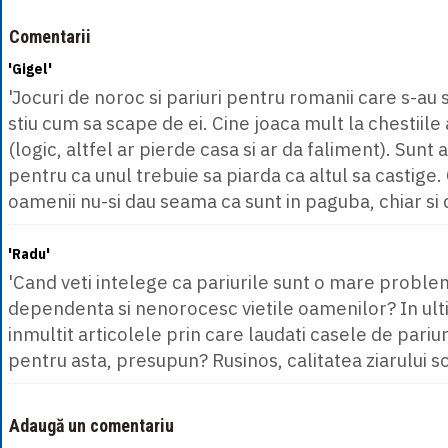
Comentarii
'Gigel'
'Jocuri de noroc si pariuri pentru romanii care s-au 
stiu cum sa scape de ei. Cine joaca mult la chestiile 
(logic, altfel ar pierde casa si ar da faliment). Sunt
pentru ca unul trebuie sa piarda ca altul sa castige.
oamenii nu-si dau seama ca sunt in paguba, chiar si 
'Radu'
'Cand veti intelege ca pariurile sunt o mare probl
dependenta si nenorocesc vietile oamenilor? In ul
inmultit articolele prin care laudati casele de pariuri
pentru asta, presupun? Rusinos, calitatea ziarului scad
Adaugă un comentariu