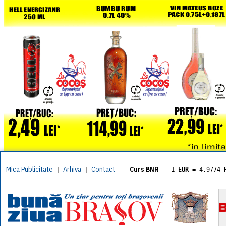
Mica Publicitate
Arhiva
Contact
|
|
Curs BNR
1 EUR
= 4.9774 
1 USD
= 4.3833 
1 GBP
= 5.8304 
1 XAU
= 464.461
1 AED
= 1.1933 
1 AUD
= 2.7957 
1 BGN
= 2.5449 