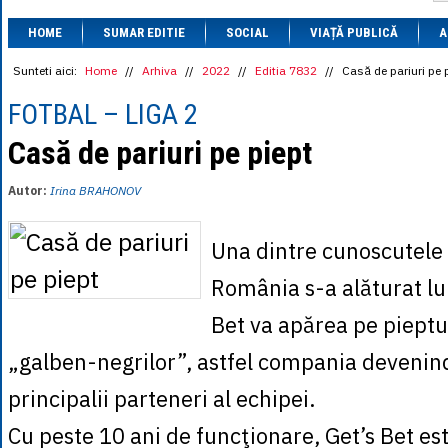
1 BRL
= 0.7714 
HOME
SUMAR EDITIE
SOCIAL
VIAȚĂ PUBLICĂ
1 CAD
= 3.1559 
A
1 CHF
= 5.2813 
1 CNY
= 0.6015 
Sunteti aici:
Home
//
Arhiva
//
2022
//
Editia 7832
//
Casă de pariuri pe 
1 CZK
= 0.1993 
1 DKK
= 0.6668 
FOTBAL – LIGA 2
1 EGP
= 0.0860 
1 HUF
= 1.2223 
Casă de pariuri pe piept
1 INR
= 0.0513 
1 JPY
= 3.0556 
Autor:
Irina BRAHONOV
1 KRW
= 0.3047 
1 MDL
= 0.2538 
1 MXN
= 0.2227 
Una dintre cunoscutele 
1 NOK
= 0.4191 
1 NZD
= 2.6097 
România s-a alăturat lui
1 PLN
= 1.1646 
1 RSD
= 0.0425 
Bet va apărea pe pieptul
1 RUB
= 0.0530 
1 SEK
= 0.4526 
„galben-negrilor”, astfel compania devenin
1 TRY
= 0.1141 
1 UAH
= 0.1048 
principalii parteneri al echipei.
1 XDR
= 5.9383 
1 ZAR
= 0.2318 
Cu peste 10 ani de funcţionare, Get’s Bet es