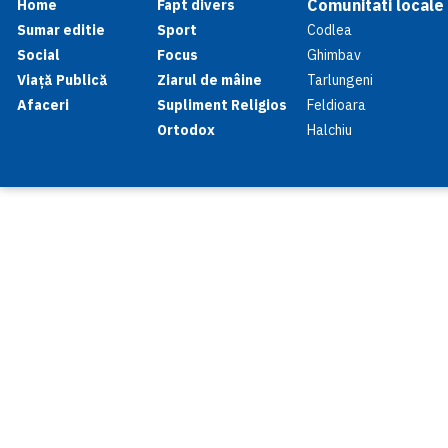
Comunitati locale
Home
Fapt divers
Sumar editie
Sport
Codlea
Social
Focus
Ghimbav
Viață Publică
Ziarul de mâine
Tarlungeni
Afaceri
Supliment Religios
Feldioara
Ortodox
Halchiu