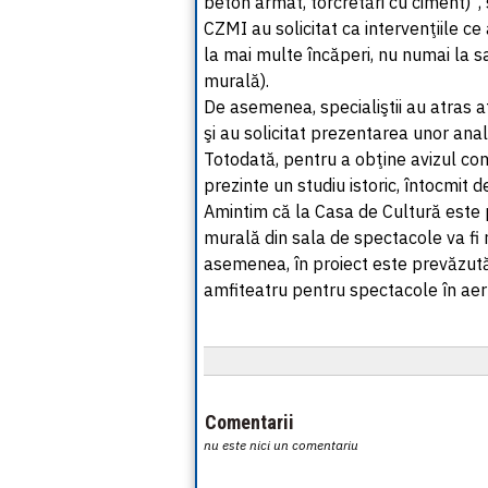
beton armat, torcretări cu ciment)”, s
CZMI au solicitat ca intervenţiile ce
la mai multe încăperi, nu numai la sa
murală).
De asemenea, specialiştii au atras 
şi au solicitat prezentarea unor an
Totodată, pentru a obţine avizul com
prezinte un studiu istoric, întocmit d
Amintim că la Casa de Cultură este p
murală din sala de spectacole va fi r
asemenea, în proiect este prevăzută 
amfiteatru pentru spectacole în aer 
Comentarii
nu este nici un comentariu