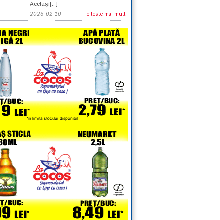
Acelaşi[...]
2026-02-10
citeste mai mult