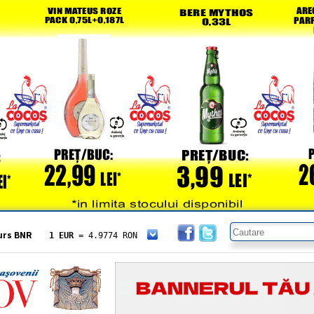
urs BNR
1 EUR
= 4.9774 RON
1 USD
= 4.3833 RON
1 GBP
= 5.8304 RON
1 XAU
= 464.4611 RON
1 AED
= 1.1933 RON
1 AUD
= 2.7957 RON
1 BGN
= 2.5449 RON