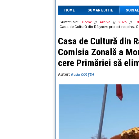
HOME
SUMAR EDITIE
SOCIAL
Sunteti aici:
Home
//
Arhiva
//
2026
//
Ed
Casa de Cultură din Râşnov: proiect respins. C
Casa de Cultură din R
Comisia Zonală a Mon
cere Primăriei să eli
Autor:
Radu COLŢEA