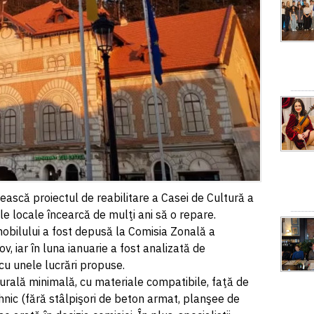
ască proiectul de reabilitare a Casei de Cultură a
ile locale încearcă de mulţi ani să o repare.
obilului a fost depusă la Comisia Zonală a
 iar în luna ianuarie a fost analizată de
 cu unele lucrări propuse.
cturală minimală, cu materiale compatibile, faţă de
hnic (fără stâlpişori de beton armat, planşee de