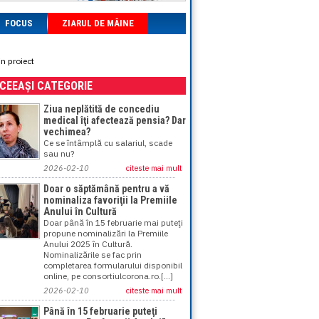
FOCUS
ZIARUL DE MÂINE
n proiect
ACEEAȘI CATEGORIE
Ziua neplătită de concediu
medical îţi afectează pensia? Dar
vechimea?
Ce se întâmplă cu salariul, scade
sau nu?
2026-02-10
citeste mai mult
Doar o săptămână pentru a vă
nominaliza favoriţii la Premiile
Anului în Cultură
Doar până în 15 februarie mai puteţi
propune nominalizări la Premiile
Anului 2025 în Cultură.
Nominalizările se fac prin
completarea formularului disponibil
online, pe consortiulcorona.ro.[...]
2026-02-10
citeste mai mult
Până în 15 februarie puteţi