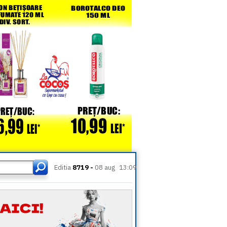
Editia
8719 -
08 aug
13:09