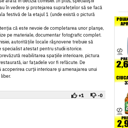
e arată în decizia comisiei. În plus, specialiştii
 au în vedere şi protejarea suprafeţelor să se facă
la festivă de la etajul 1 (unde există o pictură
atenţia că este nevoie de completarea unor planşe,
alize pe materiale, documentar fotografic complet.
isiei, autorităţile locale râşnovene trebuie să
e specialist atestat pentru studii istorice.
revăzută reabilitarea spaţiile interioare, pictura
estaurată, iar faţadele vor fi refăcute. De
acoperirea curţii interioare şi amenajarea unui
liber.
+1
-0