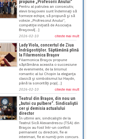
propune „Profesorii Anului”
Pentru al patrulea an consecutiv,
elevii braşoveni sunt îndemnaţi să
formeze echipe, să propună şi să
voteze „Profresorul Anului”,
competiţie iniţiată de Asociaţia
Braşovul[...]
2026-02-10
citeste mai mult
Lady Viola, concertul de Ziua
Îndrăgostiţilor. Săptămână plină
la Filarmonica Braşov
Filarmonica Braşov propune
săptămâna aceasta o succesiune
de evenimente, de la lirismul
romantic al lui Chopin la eleganţa
clasică şi simbolismul lui Haydn,
până la sonorităţi pop[...]
2026-02-10
citeste mai mult
Teatrul din Braşov, din nou un
„butoi cu pulbere”. Sindicaliştii
cer şi demisia actualului
director
În ultimii ani, sindicaliştii de la
Teatrul Sică Alexandrescu (TSA) din
Braşov au fost într-un conflict
permanent cu directorii, fie ei
interimari, fie ei numiţi prin concurs.