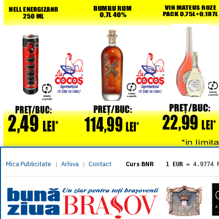
Mica Publicitate
Arhiva
Contact
|
|
Curs BNR
1 EUR
= 4.9774 
1 USD
= 4.3833 
1 GBP
= 5.8304 
1 XAU
= 464.461
1 AED
= 1.1933 
1 AUD
= 2.7957 
1 BGN
= 2.5449 