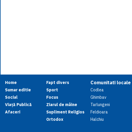
Comunitati locale
Home
Fapt divers
Sumar editie
Sport
Codlea
Social
Focus
Ghimbav
Viață Publică
Ziarul de mâine
Tarlungeni
Afaceri
Supliment Religios
Feldioara
Ortodox
Halchiu