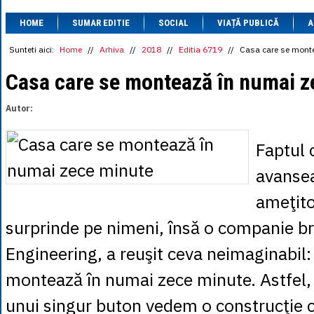
1 BRL
= 0.7714 
HOME
SUMAR EDITIE
SOCIAL
VIAȚĂ PUBLICĂ
1 CAD
= 3.1559 
A
1 CHF
= 5.2813 
1 CNY
= 0.6015 
Sunteti aici:
Home
//
Arhiva
//
2018
//
Editia 6719
//
Casa care se mont
1 CZK
= 0.1993 
1 DKK
= 0.6668 
Casa care se montează în numai z
1 EGP
= 0.0860 
1 HUF
= 1.2223 
Autor:
1 INR
= 0.0513 
1 JPY
= 3.0556 
1 KRW
= 0.3047 
Faptul 
1 MDL
= 0.2538 
1 MXN
= 0.2227 
avansea
1 NOK
= 0.4191 
1 NZD
= 2.6097 
ameţit
1 PLN
= 1.1646 
1 RSD
= 0.0425 
surprinde pe nimeni, însă o companie br
1 RUB
= 0.0530 
1 SEK
= 0.4526 
Engineering, a reuşit ceva neimaginabil:
1 TRY
= 0.1141 
1 UAH
= 0.1048 
montează în numai zece minute. Astfel,
1 XDR
= 5.9383 
1 ZAR
= 0.2318 
unui singur buton vedem o construcţie 