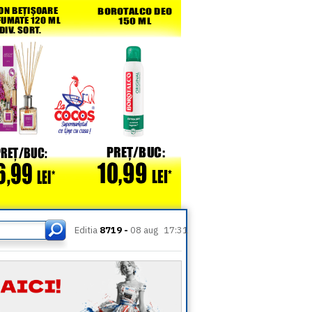
Editia
8719 -
08 aug
17:31