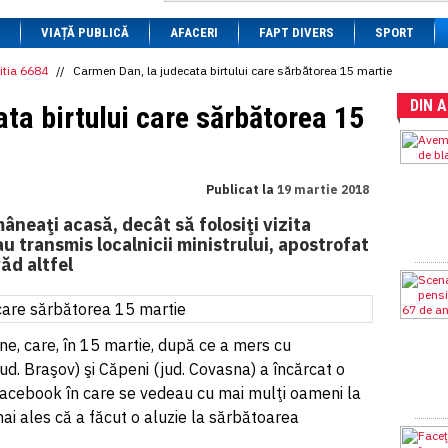
1 BRL
= 0.7714 RON
VIAȚĂ PUBLICĂ
1 CAD
= 3.1559 RON
AFACERI
FAPT DIVERS
SPORT
1 CHF
= 5.2813 RON
1 CNY
= 0.6015 RON
itia 6684
//
Carmen Dan, la judecata birtului care sărbătorea 15 martie
1 CZK
= 0.1993 RON
DIN 
1 DKK
= 0.6668 RON
ta birtului care sărbătorea 15
1 EGP
= 0.0860 RON
1 HUF
= 1.2223 RON
1 INR
= 0.0513 RON
1 JPY
= 3.0556 RON
Publicat la
19 martie 2018
1 KRW
= 0.3047 RON
1 MDL
= 0.2538 RON
neaţi acasă, decât să folosiţi vizita
1 MXN
= 0.2227 RON
u transmis localnicii ministrului, apostrofat
1 NOK
= 0.4191 RON
văd altfel
1 NZD
= 2.6097 RON
1 PLN
= 1.1646 RON
1 RSD
= 0.0425 RON
1 RUB
= 0.0530 RON
1 SEK
= 0.4526 RON
rne, care, în 15 martie, după ce a mers cu
1 TRY
= 0.1141 RON
(jud. Braşov) şi Căpeni (jud. Covasna) a încărcat o
1 UAH
= 0.1048 RON
Facebook în care se vedeau cu mai mulţi oameni la
1 XDR
= 5.9383 RON
1 ZAR
= 0.2318 RON
 mai ales că a făcut o aluzie la sărbătoarea