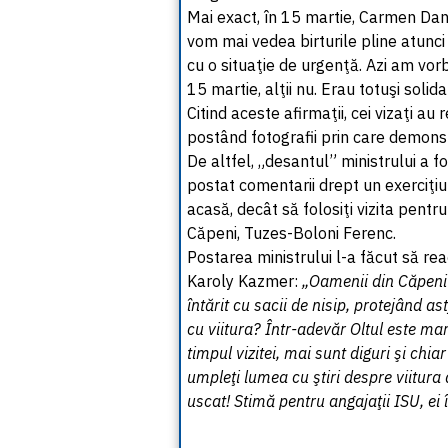
Mai exact, în 15 martie, Carmen Dan
vom mai vedea birturile pline atunci
cu o situaţie de urgenţă. Azi am vor
15 martie, alţii nu. Erau totuşi solida
Citind aceste afirmaţii, cei vizaţi au
postând fotografii prin care demonstr
De altfel, „desantul” ministrului a fo
postat comentarii drept un exerciţi
acasă, decât să folosiţi vizita pentr
Căpeni, Tuzes-Boloni Ferenc.
Postarea ministrului l-a făcut să rea
Karoly Kazmer:
„Oamenii din Căpeni 
întărit cu sacii de nisip, protejând a
cu viitura? Într-adevăr Oltul este mar
timpul vizitei, mai sunt diguri şi chiar
umpleţi lumea cu ştiri despre viitura 
uscat! Stimă pentru angajaţii ISU, ei