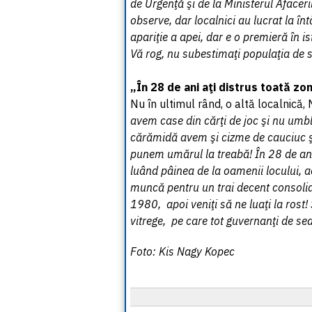
de Urgenţă şi de la Ministerul Aface
observe, dar localnici au lucrat la înt
apariţie a apei, dar e o premieră în i
Vă rog, nu subestimaţi populaţia de s
„În 28 de ani aţi distrus toată zo
Nu în ultimul rând, o altă localnică,
avem case din cărţi de joc şi nu umb
cărămidă avem şi cizme de cauciuc şi 
punem umărul la treabă! În 28 de ani
luând pâinea de la oamenii locului, ac
muncă pentru un trai decent consolidaţ
1980, apoi veniţi să ne luaţi la rost!
vitrege, pe care tot guvernanţi de 
Foto: Kis Nagy Kopec