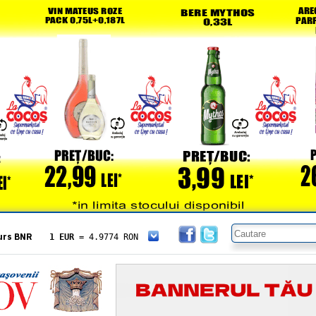
urs BNR
1 EUR
= 4.9774 RON
1 USD
= 4.3833 RON
1 GBP
= 5.8304 RON
1 XAU
= 464.4611 RON
1 AED
= 1.1933 RON
1 AUD
= 2.7957 RON
1 BGN
= 2.5449 RON