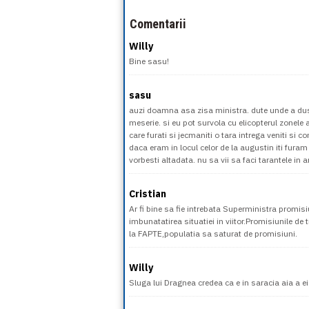
Comentarii
Willy
Bine sasu!
sasu
auzi doamna asa zisa ministra. dute unde a dus m
meserie. si eu pot survola cu elicopterul zonele 
care furati si jecmaniti o tara intrega veniti si c
daca eram in locul celor de la augustin iti furam 
vorbesti altadata. nu sa vii sa faci tarantele in
Cristian
Ar fi bine sa fie intrebata Superministra promisi
imbunatatirea situatiei in viitor.Promisiunile d
la FAPTE,populatia sa saturat de promisiuni.
Willy
Sluga lui Dragnea credea ca e in saracia aia a e