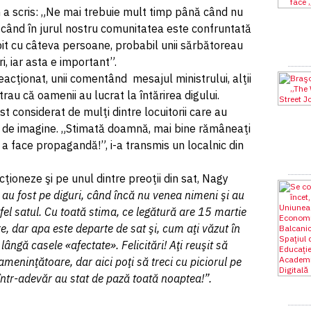
 a scris: „Ne mai trebuie mult timp până când nu
 când în jurul nostru comunitatea este confruntată
bit cu câteva persoane, probabil unii sărbătoreau
ri, iar asta e important”.
 reacţionat, unii comentând mesajul ministrului, alţii
au că oamenii au lucrat la întărirea digului.
st considerat de mulţi dintre locuitorii care au
u de imagine. „Stimată doamnă, mai bine rămâneaţi
u a face propagandă!”, i-a transmis un localnic din
cţioneze şi pe unul dintre preoţii din sat, Nagy
au fost pe diguri, când încă nu venea nimeni şi au
stfel satul. Cu toată stima, ce legătură are 15 martie
e, dar apa este departe de sat şi, cum aţi văzut în
 lângă casele «afectate». Felicitări! Aţi reuşit să
ameninţătoare, dar aici poţi să treci cu piciorul pe
 într-adevăr au stat de pază toată noaptea!”.