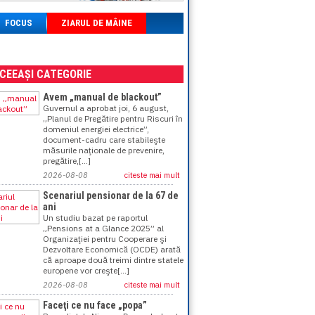
FOCUS
ZIARUL DE MÂINE
ACEEAȘI CATEGORIE
Avem „manual de blackout”
Guvernul a aprobat joi, 6 august,
„Planul de Pregătire pentru Riscuri în
domeniul energiei electrice”,
document-cadru care stabileşte
măsurile naţionale de prevenire,
pregătire,[...]
2026-08-08
citeste mai mult
Scenariul pensionar de la 67 de
ani
Un studiu bazat pe raportul
„Pensions at a Glance 2025” al
Organizaţiei pentru Cooperare şi
Dezvoltare Economică (OCDE) arată
că aproape două treimi dintre statele
europene vor creşte[...]
2026-08-08
citeste mai mult
Faceţi ce nu face „popa”