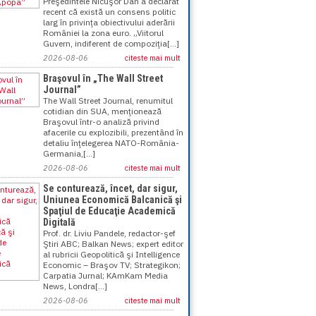
Preşedintele Nicuşor Dan a declarat
recent că există un consens politic
larg în privinţa obiectivului aderării
României la zona euro. „Viitorul
Guvern, indiferent de compoziţia[...]
2026-08-06
citeste mai mult
Braşovul în „The Wall Street
Journal”
The Wall Street Journal, renumitul
cotidian din SUA, menţionează
Braşovul într-o analiză privind
afacerile cu explozibili, prezentând în
detaliu înţelegerea NATO-România-
Germania,[...]
2026-08-06
citeste mai mult
Se conturează, încet, dar sigur,
Uniunea Economică Balcanică şi
Spaţiul de Educaţie Academică
Digitală
Prof. dr. Liviu Pandele, redactor-şef
Ştiri ABC; Balkan News; expert editor
al rubricii Geopolitică şi Intelligence
Economic – Braşov TV; Strategikon;
Carpatia Jurnal; KAmKam Media
News, Londra[...]
2026-08-06
citeste mai mult