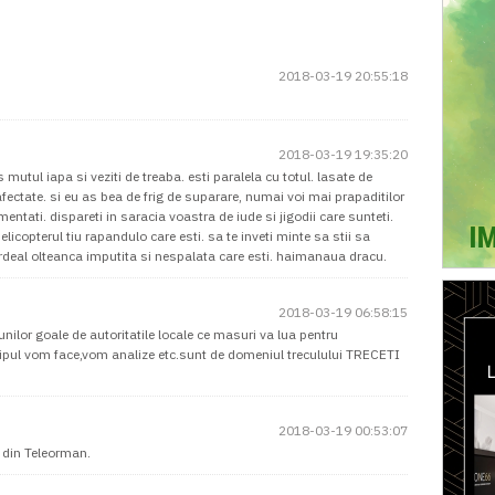
2018-03-19 20:55:18
2018-03-19 19:35:20
utul iapa si veziti de treaba. esti paralela cu totul. lasate de
afectate. si eu as bea de frig de suparare, numai voi mai prapaditilor
omentati. dispareti in saracia voastra de iude si jigodii care sunteti.
elicopterul tiu rapandulo care esti. sa te inveti minte sa stii sa
 ardeal olteanca imputita si nespalata care esti. haimanaua dracu.
2018-03-19 06:58:15
unilor goale de autoritatile locale ce masuri va lua pentru
e tipul vom face,vom analize etc.sunt de domeniul treculului TRECETI
2018-03-19 00:53:07
i din Teleorman.