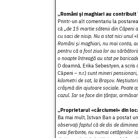
„Români şi maghiari au contribui
Printr-un alt comentariu la postarea
că
„de 15 martie sătenii din Căpeni a
cu saci de nisip. Nu a stat nici unul 
Români şi maghiari, nu mai conta, au
pentru că a fost ziua lor au sărbătorit
o noapte întreagă au stat pe baricad
O doamnă, Erika Sebestyen, a scris 
Căpeni – n.r.)
sunt mineri pensionari, 
kilometri de sat, la Braşov. Neştiutor
crâşmă din ajutoare sociale. Poate aş
cazul. Iar se face din ţânţar, armăsar
„Proprietarul «cârciumei» din local
Ba mai mult, Istvan Ban a postat un
observaţi faptul că de dis de dimineaţ
ceai fierbinte, nu numai cetăţenilor lo