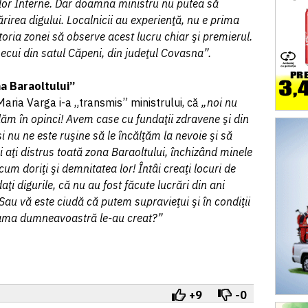
rilor Interne. Dar doamna ministru nu putea să
ărirea digului. Localnicii au experienţă, nu e prima
storia zonei să observe acest lucru chiar şi premierul.
ecui din satul Căpeni, din judeţul Covasna”.
na Baraoltului”
 Maria Varga i-a „transmis” ministrului, că
„noi nu
lăm în opinci! Avem case cu fundaţii zdravene şi din
nu ne este ruşine să le încălţăm la nevoie şi să
 aţi distrus toată zona Baraoltului, închizând minele
um doriţi şi demnitatea lor! Întâi creaţi locuri de
i digurile, că nu au fost făcute lucrări din ani
 Sau vă este ciudă că putem supravieţui şi în condiţii
seama dumneavoastră le-au creat?”
+9
-0