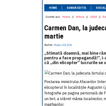
HOME
SUMAR EDITIE
SOCIAL
Sunteti aici:
Home
//
Arhiva
//
2018
//
Ed
Carmen Dan, la judeca
martie
Autor:
Radu COLŢEA
„Stimată doamnă, mai bine rămâ
pentru a face propagandă!”, i-a
că „din elicopter” lucrurile se 
Postarea ministrului Afacerilor Inte
elicopterul în localităţile Augustin 
fotografie pe pagina personală de 
un birt, a stârnit mânia localnicilor,
maghiarilor.