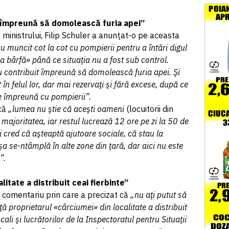
t împreună să domolească furia apei”
 ministrului, Filip Schuler a anunţat-o pe aceasta
u muncit cot la cot cu pompierii pentru a întări digul
«la bârfă» până ce situaţia nu a fost sub control.
 contribuit împreună să domolească furia apei. Şi
 în felul lor, dar mai rezervaţi şi fără excese, după ce
e împreună cu pompierii”.
că
„lumea nu ştie că aceşti oameni
(locuitorii din
majoritatea, iar restul lucrează 12 ore pe zi la 50 de
ii cred că aşteaptă ajutoare sociale, că stau la
a se-ntâmplă în alte zone din ţară, dar aici nu este
”.
itate a distribuit ceai fierbinte”
 comentariu prin care a precizat că
„nu aţi putut să
ă proprietarul «cârciumei» din localitate a distribuit
cali şi lucrătorilor de la Inspectoratul pentru Situaţii