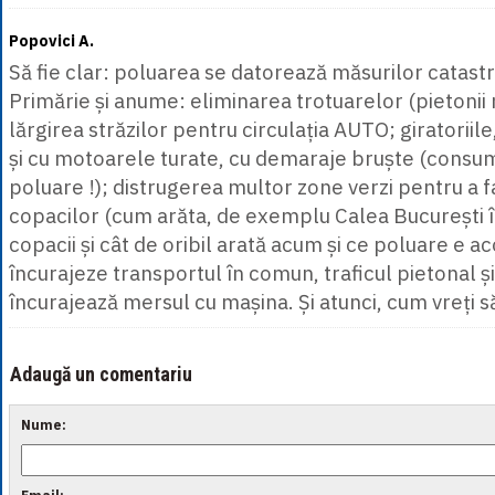
Popovici A.
Să fie clar: poluarea se datorează măsurilor catast
Primărie și anume: eliminarea trotuarelor (pietonii 
lărgirea străzilor pentru circulația AUTO; giratoriile
și cu motoarele turate, cu demaraje bruște (consu
poluare !); distrugerea multor zone verzi pentru a f
copacilor (cum arăta, de exemplu Calea București în
copacii și cât de oribil arată acum și ce poluare e aco
încurajeze transportul în comun, traficul pietonal și
încurajează mersul cu mașina. Și atunci, cum vreți 
Adaugă un comentariu
Nume: