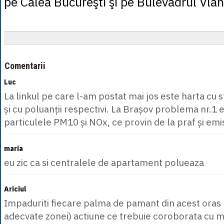
pe Calea Bucureşti şi pe Bulevadrul Vlah
Comentarii
Luc
La linkul pe care l-am postat mai jos este harta cu s
și cu poluanții respectivi. La Brașov problema nr.1
particulele PM10 și NOx, ce provin de la praf și emis
maria
eu zic ca si centralele de apartament polueaza
Ariciul
Impaduriti fiecare palma de pamant din acest oras (
adecvate zonei) actiune ce trebuie coroborata cu m