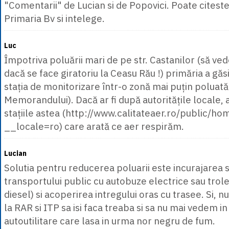
"Comentarii" de Lucian si de Popovici. Poate citeste
Primaria Bv si intelege.
Luc
Împotriva poluării mari de pe str. Castanilor (să vede
dacă se face giratoriu la Ceasu Rău !) primăria a găsi
stația de monitorizare într-o zonă mai puțin poluată 
Memorandului). Dacă ar fi după autoritățile locale, a
stațiile astea (http://www.calitateaer.ro/public/h
__locale=ro) care arată ce aer respirăm.
Lucian
Solutia pentru reducerea poluarii este incurajarea 
transportului public cu autobuze electrice sau tro
diesel) si acoperirea intregului oras cu trasee. Si, nu
la RAR si ITP sa isi faca treaba si sa nu mai vedem in
autoutilitare care lasa in urma nor negru de fum.