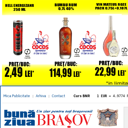
Mica Publicitate
Arhiva
Contact
|
|
Curs BNR
1 EUR
= 4.9774 
1 USD
= 4.3833 
1 GBP
= 5.8304 
1 XAU
= 464.461
1 AED
= 1.1933 
1 AUD
= 2.7957 
1 BGN
= 2.5449 