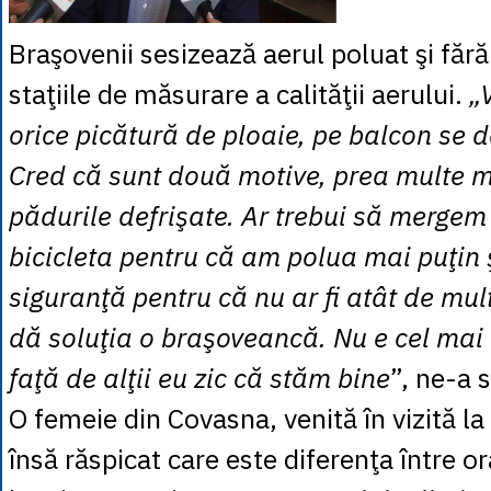
Braşovenii sesizează aerul poluat şi fără 
staţiile de măsurare a calităţii aerului.
„
orice picătură de ploaie, pe balcon se 
Cred că sunt două motive, prea multe maş
pădurile defrişate. Ar trebui să mergem
bicicleta pentru că am polua mai puţin ş
siguranţă pentru că nu ar fi atât de mul
dă soluţia o braşoveancă. Nu e cel mai 
faţă de alţii eu zic că stăm bine
”, ne-a 
O femeie din Covasna, venită în vizită la
însă răspicat care este diferenţa între or