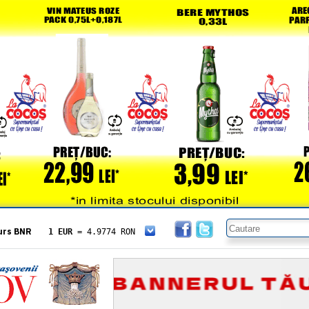
urs BNR
1 EUR
= 4.9774 RON
1 USD
= 4.3833 RON
1 GBP
= 5.8304 RON
1 XAU
= 464.4611 RON
1 AED
= 1.1933 RON
1 AUD
= 2.7957 RON
1 BGN
= 2.5449 RON