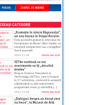
FOCUS
ZIARUL DE MÂINE
ACEEAȘI CATEGORIE
„Drumeţie în istoria Râşnovului”,
un nou traseu în Oraşul Rozelor
Este accesibil gratuit în intervalul de
funcţionare al liftului către Cetate, nu
necesită echipament sau o pregătire
fizică specială
2025-11-06
citeste mai mult
SETbv continuă cu noi
evenimente ce îţi „deschid
mintea”
Braşov Science, Education &
Technology (SETbv), care a început
în 17 octombrie, continuă în această
săptămână cu alte evenimente
programate vineri şi sâmbătă.[...]
2025-11-06
citeste mai mult
„Dialoguri despre un trecut care
nu trece”, la Muzeul de Artă