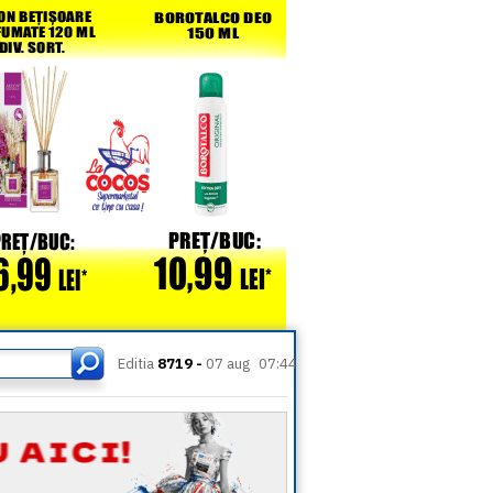
Editia
8719 -
07 aug
07:44