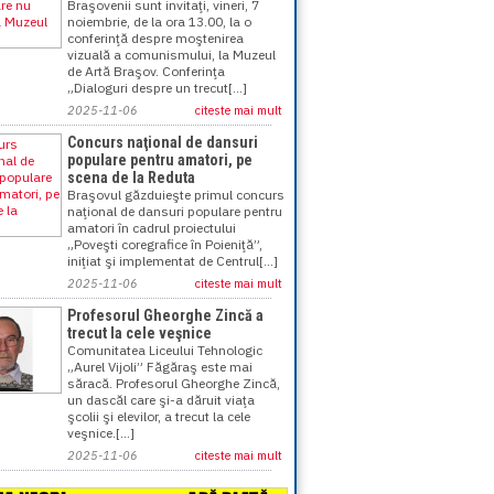
Braşovenii sunt invitaţi, vineri, 7
noiembrie, de la ora 13.00, la o
conferinţă despre moştenirea
vizuală a comunismului, la Muzeul
de Artă Braşov. Conferinţa
„Dialoguri despre un trecut[...]
2025-11-06
citeste mai mult
Concurs naţional de dansuri
populare pentru amatori, pe
scena de la Reduta
Braşovul găzduieşte primul concurs
naţional de dansuri populare pentru
amatori în cadrul proiectului
„Poveşti coregrafice în Poieniţă”,
iniţiat şi implementat de Centrul[...]
2025-11-06
citeste mai mult
Profesorul Gheorghe Zincă a
trecut la cele veşnice
Comunitatea Liceului Tehnologic
„Aurel Vijoli” Făgăraş este mai
săracă. Profesorul Gheorghe Zincă,
un dascăl care şi-a dăruit viaţa
şcolii şi elevilor, a trecut la cele
veşnice.[...]
2025-11-06
citeste mai mult