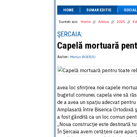
HOME
SUMAR EDITIE
SOCIAL
Sunteti aici:
Home
//
Arhiva
//
2025
//
Ed
ŞERCAIA:
Capelă mortuară pentr
Autor:
Marius BOERIU
avea loc sfinţirea noii capele mortua
bugetul comunei, capela vine să răs
de a avea un spaţiu adecvat pentru
Amplasată între Biserica Ortodoxă şi
a fost gândită ca un loc comun pentru
„Noua construcţie este destinată tutu
În Şercaia avem cetăţeni care aparţi