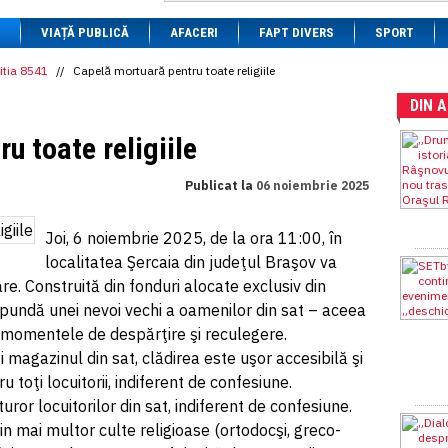
1 BRL
= 0.7714 RON
VIAȚĂ PUBLICĂ
1 CAD
= 3.1559 RON
AFACERI
FAPT DIVERS
SPORT
1 CHF
= 5.2813 RON
1 CNY
= 0.6015 RON
itia 8541
//
Capelă mortuară pentru toate religiile
1 CZK
= 0.1993 RON
DIN 
1 DKK
= 0.6668 RON
1 EGP
= 0.0860 RON
u toate religiile
1 HUF
= 1.2223 RON
1 INR
= 0.0513 RON
1 JPY
= 3.0556 RON
Publicat la
06 noiembrie 2025
1 KRW
= 0.3047 RON
1 MDL
= 0.2538 RON
1 MXN
= 0.2227 RON
Joi, 6 noiembrie 2025, de la ora 11:00, în
1 NOK
= 0.4191 RON
localitatea Şercaia din judeţul Braşov va
1 NZD
= 2.6097 RON
re. Construită din fonduri alocate exclusiv din
1 PLN
= 1.1646 RON
1 RSD
= 0.0425 RON
pundă unei nevoi vechi a oamenilor din sat – aceea
1 RUB
= 0.0530 RON
 momentele de despărţire şi reculegere.
1 SEK
= 0.4526 RON
 magazinul din sat, clădirea este uşor accesibilă şi
1 TRY
= 0.1141 RON
1 UAH
= 0.1048 RON
 toţi locuitorii, indiferent de confesiune.
1 XDR
= 5.9383 RON
ror locuitorilor din sat, indiferent de confesiune.
1 ZAR
= 0.2318 RON
n mai multor culte religioase (ortodocşi, greco-