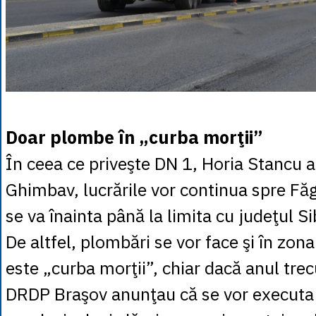
Doar plombe în „curba morţii”
În ceea ce priveşte DN 1, Horia Stancu
Ghimbav, lucrările vor continua spre Fă
se va înainta până la limita cu judeţul Si
De altfel, plombări se vor face şi în zon
este „curba morţii”, chiar dacă anul trec
DRDP Braşov anunţau că se vor executa 