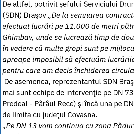
De altfel, potrivit şefului Serviciului Dr
(SDN) Braşov
„De la semnarea contract
efectuat lucrări pe 11.000 de metri păt
Ghimbav, unde se lucrează timp de două
în vedere că multe gropi sunt pe mijlocul
aproape imposibil să efectuăm lucrările
pentru care am decis închiderea circulaţ
De asemenea, reprezentantul SDN Braş
mai sunt echipe de intervenţie pe DN 7
Predeal - Pârâul Rece) şi încă una pe DN
de limita cu judeţul Covasna.
„Pe DN 13 vom continua cu zona Pădure