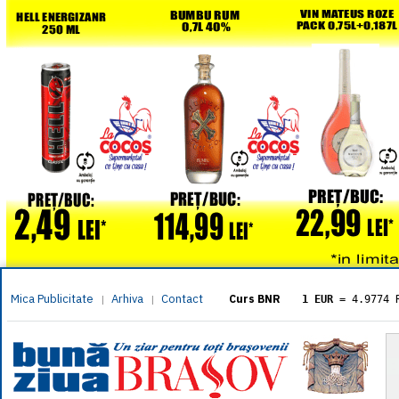
Mica Publicitate
Arhiva
Contact
|
|
Curs BNR
1 EUR
= 4.9774 
1 USD
= 4.3833 
1 GBP
= 5.8304 
1 XAU
= 464.461
1 AED
= 1.1933 
1 AUD
= 2.7957 
1 BGN
= 2.5449 