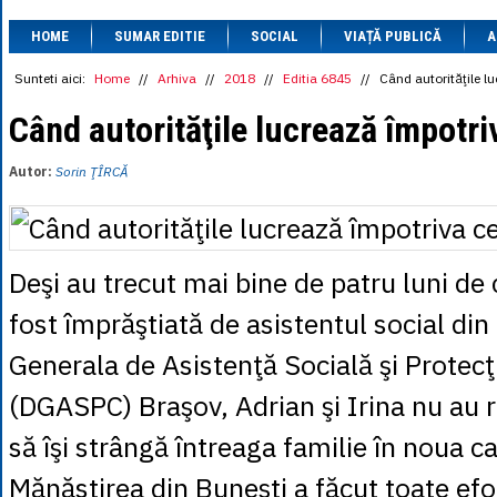
1 BRL
= 0.7714 
HOME
SUMAR EDITIE
SOCIAL
VIAȚĂ PUBLICĂ
1 CAD
= 3.1559 
A
1 CHF
= 5.2813 
1 CNY
= 0.6015 
Sunteti aici:
Home
//
Arhiva
//
2018
//
Editia 6845
//
Când autorităţile l
1 CZK
= 0.1993 
1 DKK
= 0.6668 
Când autorităţile lucrează împotri
1 EGP
= 0.0860 
1 HUF
= 1.2223 
Autor:
Sorin ŢÎRCĂ
1 INR
= 0.0513 
1 JPY
= 3.0556 
1 KRW
= 0.3047 
1 MDL
= 0.2538 
1 MXN
= 0.2227 
Deşi au trecut mai bine de patru luni de 
1 NOK
= 0.4191 
1 NZD
= 2.6097 
fost împrăştiată de asistentul social din
1 PLN
= 1.1646 
1 RSD
= 0.0425 
Generala de Asistenţă Socială şi Protecţ
1 RUB
= 0.0530 
1 SEK
= 0.4526 
(DGASPC) Braşov, Adrian şi Irina nu au r
1 TRY
= 0.1141 
1 UAH
= 0.1048 
1 XDR
= 5.9383 
să îşi strângă întreaga familie în noua c
1 ZAR
= 0.2318 
Mănăstirea din Buneşti a făcut toate efo