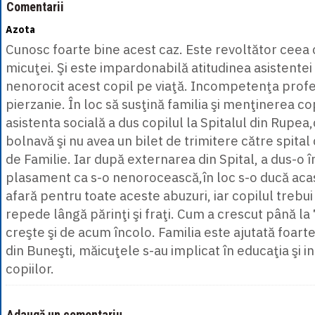
Comentarii
Azota
Cunosc foarte bine acest caz. Este revoltător ceea 
micuţei. Şi este impardonabilă atitudinea asistentei 
nenorocit acest copil pe viaţă. Incompetenţa profes
pierzanie. În loc să susţină familia şi menţinerea copi
asistenta socială a dus copilul la Spitalul din Rupea,
bolnavă şi nu avea un bilet de trimitere către spital
de Familie. Iar după externarea din Spital, a dus-o 
plasament ca s-o nenorocească,în loc s-o ducă acas
afară pentru toate aceste abuzuri, iar copilul trebui
repede lângă părinţi şi fraţi. Cum a crescut până la 7 
creşte şi de acum încolo. Familia este ajutată foar
din Buneşti, măicuţele s-au implicat în educaţia şi i
copiilor.
Adaugă un comentariu