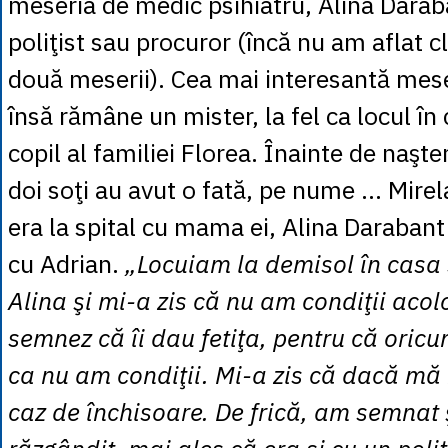
meseria de medic psihiatru, Alina Darab
poliţist sau procuror (încă nu am aflat cl
două meserii). Cea mai interesantă mese
însă rămâne un mister, la fel ca locul în 
copil al familiei Florea. Înainte de naşter
doi soţi au avut o fată, pe nume ... Mire
era la spital cu mama ei, Alina Darabant 
cu Adrian.
„Locuiam la demisol în casa s
Alina şi mi-a zis că nu am condiţii acol
semnez că îi dau fetiţa, pentru că oricu
ca nu am condiţii. Mi-a zis că dacă mă
caz de închisoare. De frică, am semnat