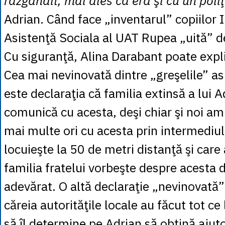
răzgândit, mai ales că era şi cu un poliţ
Adrian. Când face „inventarul” copiilor Ir
Asistenţă Sociala al UAT Rupea „uită” d
Cu siguranţă, Alina Darabant poate expl
Cea mai nevinovată dintre „greşelile” as
este declaraţia că familia extinsă a lui 
comunică cu acesta, deşi chiar şi noi am
mai multe ori cu acesta prin intermediul 
locuieşte la 50 de metri distanţă şi care 
familia fratelui vorbeşte despre acesta 
adevărat. O altă declaraţie „nevinovată” 
căreia autorităţile locale au făcut tot ce 
să îl determine pe Adrian să obţină ajuto