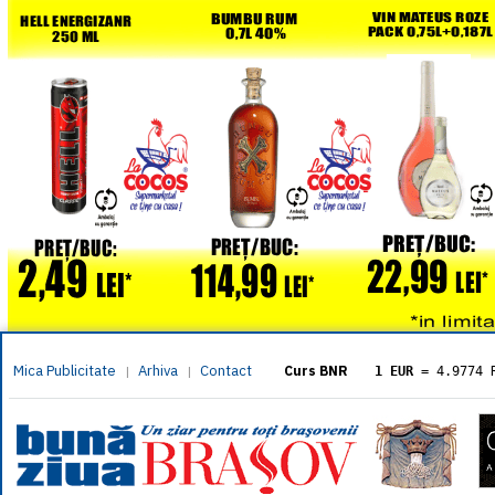
Mica Publicitate
Arhiva
Contact
|
|
Curs BNR
1 EUR
= 4.9774 
1 USD
= 4.3833 
1 GBP
= 5.8304 
1 XAU
= 464.461
1 AED
= 1.1933 
1 AUD
= 2.7957 
1 BGN
= 2.5449 