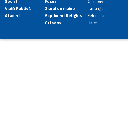
Social
Focus
Ghimbav
Viață Publică
Ziarul de mâine
Tarlungeni
Afaceri
Supliment Religios
Feldioara
Ortodox
Halchiu